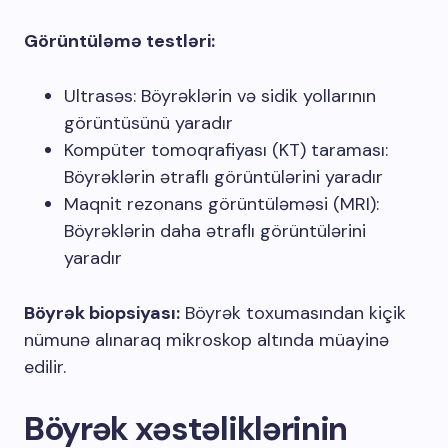
Görüntüləmə testləri:
Ultrasəs: Böyrəklərin və sidik yollarının
görüntüsünü yaradır
Kompüter tomoqrafiyası (KT) taraması:
Böyrəklərin ətraflı görüntülərini yaradır
Maqnit rezonans görüntüləməsi (MRI):
Böyrəklərin daha ətraflı görüntülərini
yaradır
Böyrək biopsiyası:
Böyrək toxumasından kiçik
nümunə alınaraq mikroskop altında müayinə
edilir.
Böyrək xəstəliklərinin