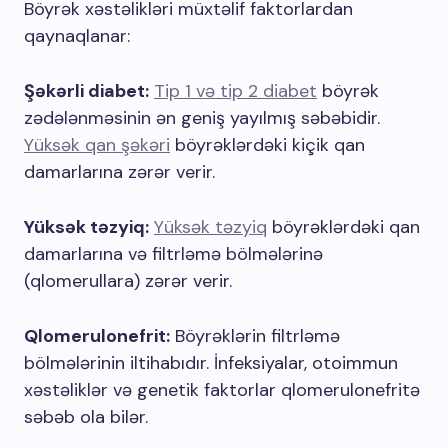
Böyrək xəstəlikləri müxtəlif faktorlardan
qaynaqlanar:
Şəkərli diabet:
Tip 1 və tip 2 diabet
böyrək
zədələnməsinin ən geniş yayılmış səbəbidir.
Yüksək qan şəkəri
böyrəklərdəki kiçik qan
damarlarına zərər verir.
Yüksək təzyiq:
Yüksək təzyiq
böyrəklərdəki qan
damarlarına və filtrləmə bölmələrinə
(qlomerullara) zərər verir.
Qlomerulonefrit:
Böyrəklərin filtrləmə
bölmələrinin iltihabıdır. İnfeksiyalar, otoimmun
xəstəliklər və genetik faktorlar qlomerulonefritə
səbəb ola bilər.