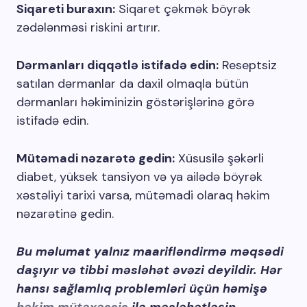
Siqareti buraxın:
Siqaret çəkmək böyrək
zədələnməsi riskini artırır.
Dərmanları diqqətlə istifadə edin:
Reseptsiz
satılan dərmanlar da daxil olmaqla bütün
dərmanları həkiminizin göstərişlərinə görə
istifadə edin.
Mütəmadi nəzarətə gedin:
Xüsusilə şəkərli
diabet, yüksek tansiyon və ya ailədə böyrək
xəstəliyi tarixi varsa, mütəmadi olaraq həkim
nəzarətinə gedin.
Bu məlumat yalnız maarifləndirmə məqsədi
daşıyır və tibbi məsləhət əvəzi deyildir. Hər
hansı sağlamlıq problemləri üçün həmişə