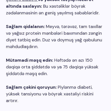
altında saxlayın:
Bu xəstəliklər böyrək
zədələnməsinin ən geniş yayılmış səbəbləridir.
Sağlam qidalanın:
Meyvə, tərəvəz, tam taxıllar
və yağsız protein mənbələri baxımından zəngin
diyet tətbiq edin. Duz və doymuş yağ qəbulunu
məhdudlaşdırın.
Mütəmadi məşq edin:
Həftədə ən azı 150
dəqiqə orta şiddətdə və ya 75 dəqiqə yüksək
şiddətdə məşq edin.
Sağlam çəkini qoruyun:
Piylənmə diabeti,
yüksek tansiyonu və böyrək xəstəliyi riskini
artırır.