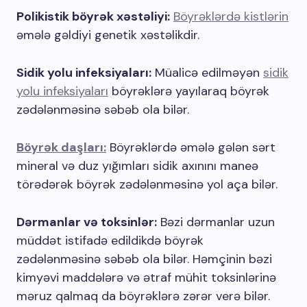
Polikistik böyrək xəstəliyi:
Böyrəklərdə kistlərin
əmələ gəldiyi genetik xəstəlikdir.
Sidik yolu infeksiyaları:
Müalicə edilməyən
sidik
yolu infeksiyaları
böyrəklərə yayılaraq böyrək
zədələnməsinə səbəb ola bilər.
Böyrək daşları:
Böyrəklərdə əmələ gələn sərt
mineral və duz yığımları sidik axınını maneə
törədərək böyrək zədələnməsinə yol aça bilər.
Dərmanlar və toksinlər:
Bəzi dərmanlar uzun
müddət istifadə edildikdə böyrək
zədələnməsinə səbəb ola bilər. Həmçinin bəzi
kimyəvi maddələrə və ətraf mühit toksinlərinə
məruz qalmaq da böyrəklərə zərər verə bilər.