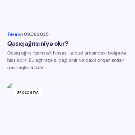
Tera
on
09.06.2025
Qasıq ağrısı niyə olur?
Qasıq ağrısı qarın alt hissəsi ilə bud arasındakı bölgədə
hiss edilir. Bu ağrı əzələ, bağ, sinir və daxili orqanlardan
qaynaqlana bilər.
UROLOGIYA