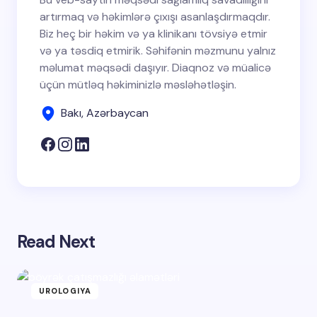
artırmaq və həkimlərə çıxışı asanlaşdırmaqdır.
Biz heç bir həkim və ya klinikanı tövsiyə etmir
və ya təsdiq etmirik. Səhifənin məzmunu yalnız
məlumat məqsədi daşıyır. Diaqnoz və müalicə
üçün mütləq həkiminizlə məsləhətləşin.
Bakı, Azərbaycan
Read Next
UROLOGIYA