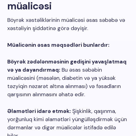
müalicəsi
Böyrək xəstəliklərinin müalicəsi əsas səbəbə və
xəstəliyin şiddətinə görə dəyişir.
Müalicənin əsas məqsədləri bunlardır:
Böyrək zədələnməsinin gedişini yavaşlatmaq
və ya dayandırmaq:
Bu əsas səbəbin
müalicəsini (məsələn, diabetin və ya yüksək
təzyiqin nəzarət altına alınması) və fəsadların
qarşısının alınmasını əhatə edir.
Əlamətləri idarə etmək:
Şişkinlik, qaşınma,
yorğunluq kimi əlamətləri yüngülləşdirmək üçün
dərmanlar və digər müalicələr istifadə edilə
bilər.