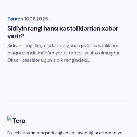
Tera
on
10.06.2025
Sidiyin rəngi hansı xəstəliklərdən xəbər
verir?
Sidiyin rəngi keçmişdən bu günə qədər xəstəliklərin
diaqnozunda mühüm yer tutan bir vasitə olmuşdur.
Əksər xəstələr üçün sidik rəngindəki…
Bu veb-saytın məqsədi sağlamlıq savadlılığını artırmaq və