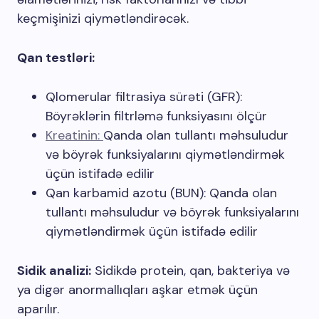
keçmişinizi qiymətləndirəcək.
Qan testləri:
Qlomerular filtrasiya sürəti (GFR):
Böyrəklərin filtrləmə funksiyasını ölçür
Kreatinin
:
Qanda olan tullantı məhsuludur
və böyrək funksiyalarını qiymətləndirmək
üçün istifadə edilir
Qan karbamid azotu (BUN): Qanda olan
tullantı məhsuludur və böyrək funksiyalarını
qiymətləndirmək üçün istifadə edilir
Sidik analizi:
Sidikdə protein, qan, bakteriya və
ya digər anormallıqları aşkar etmək üçün
aparılır.