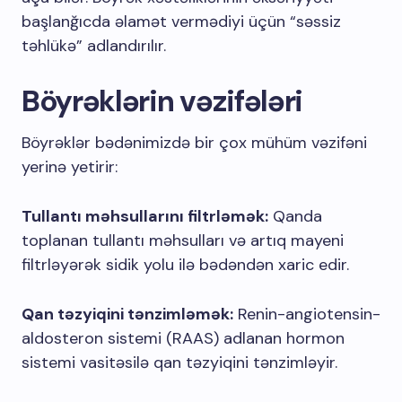
başlanğıcda əlamət vermədiyi üçün “səssiz
təhlükə” adlandırılır.
Böyrəklərin vəzifələri
Böyrəklər bədənimizdə bir çox mühüm vəzifəni
yerinə yetirir:
Tullantı məhsullarını filtrləmək:
Qanda
toplanan tullantı məhsulları və artıq mayeni
filtrləyərək sidik yolu ilə bədəndən xaric edir.
Qan təzyiqini tənzimləmək:
Renin-angiotensin-
aldosteron sistemi (RAAS) adlanan hormon
sistemi vasitəsilə qan təzyiqini tənzimləyir.