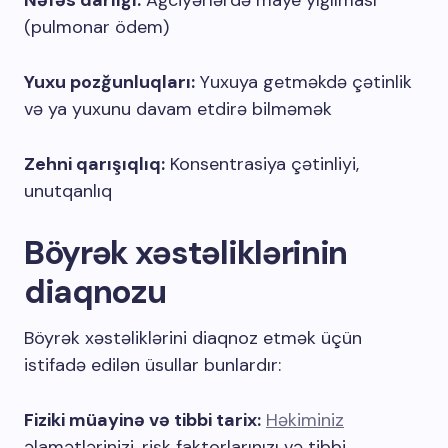
Nəfəs darlığı:
Ağciyərlərdə maye yığılması
(pulmonar ödem)
Yuxu pozğunluqları:
Yuxuya getməkdə çətinlik
və ya yuxunu davam etdirə bilməmək
Zehni qarışıqlıq:
Konsentrasiya çətinliyi,
unutqanlıq
Böyrək xəstəliklərinin
diaqnozu
Böyrək xəstəliklərini diaqnoz etmək üçün
istifadə edilən üsullar bunlardır:
Fiziki müayinə və tibbi tarix:
Həkiminiz
əlamətlərinizi, risk faktorlarınızı və tibbi