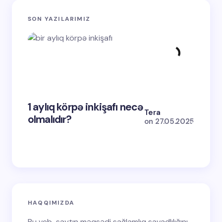
SON YAZILARIMIZ
1 aylıq körpə inkişafı necə
2-ci d
Tera
olmalıdır?
nədir
on
27.05.2025
HAQQIMIZDA
Bu veb-saytın məqsədi sağlamlıq savadlılığını