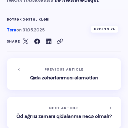
həkim mütəxəssis
ilə məsləhətləşin.
BÖYRƏK XƏSTƏLIKLƏRI
Tera
on
31.05.2025
UROLOGIYA
SHARE
PREVIOUS ARTICLE
Qida zəhərlənməsi əlamətləri
NEXT ARTICLE
Öd ağrısı zamanı qidalanma necə olmalı?