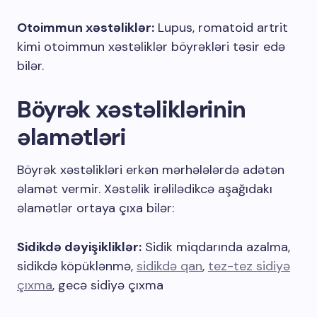
Otoimmun xəstəliklər:
Lupus, romatoid artrit
kimi otoimmun xəstəliklər böyrəkləri təsir edə
bilər.
Böyrək xəstəliklərinin
əlamətləri
Böyrək xəstəlikləri erkən mərhələlərdə adətən
əlamət vermir. Xəstəlik irəlilədikcə aşağıdakı
əlamətlər ortaya çıxa bilər:
Sidikdə dəyişikliklər:
Sidik miqdarında azalma,
sidikdə köpüklənmə,
sidikdə qan
,
tez-tez sidiyə
çıxma
, gecə sidiyə çıxma