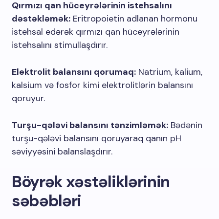
Qırmızı qan hüceyrələrinin istehsalını
dəstəkləmək:
Eritropoietin adlanan hormonu
istehsal edərək qırmızı qan hüceyrələrinin
istehsalını stimullaşdırır.
Elektrolit balansını qorumaq:
Natrium, kalium,
kalsium və fosfor kimi elektrolitlərin balansını
qoruyur.
Turşu-qələvi balansını tənzimləmək:
Bədənin
turşu-qələvi balansını qoruyaraq qanın pH
səviyyəsini balanslaşdırır.
Böyrək xəstəliklərinin
səbəbləri