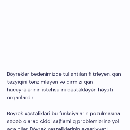
Böyrəklər bədənimizdə tullantıları filtrləyən, qan
təzyiqini tənzimləyən və qırmızı qan
hüceyrələrinin istehsalını dəstəkləyən həyati
orqanlardır.
Böyrək xəstəlikləri bu funksiyaların pozulmasına
səbəb olaraq ciddi sağlamlıq problemlərinə yol
aça bilər. Böyrək xəstəliklərinin əksəriyyəti