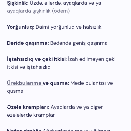
Şişkinlik:
Üzdə, əllərdə, ayaqlarda və ya
ayaqlarda şişkinlik (ödem)
Yorğunluq:
Daimi yorğunluq və halsızlık
Dəridə qaşınma:
Bədəndə geniş qaşınma
İştahsızlıq və çəki itkisi:
İzah edilməyən çəki
itkisi və iştahsızlıq
Ürəkbulanma
və qusma:
Mədə bulantısı və
qusma
Əzələ krampları:
Ayaqlarda və ya digər
əzələlərdə kramplar