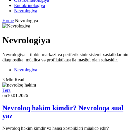
Qastroenterologiya
Endokrinologiya
Nevrologiya
Home
Nevrologiya
Nevrologiya
Nevrologiya – tibbin mərkəzi və periferik sinir sistemi xəstəliklərinin
diaqnostika, müalicə və profilaktikası ilə məşğul olan sahəsidir.
Nevrologiya
3 Min Read
Tera
on
10.01.2026
Nevroloq həkim kimdir? Nevroloqa sual
yaz
Nevroloq həkim kimdir və hansı xəstəlikləri müalicə edir?