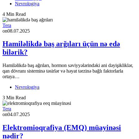
Nevrologiya
4 Min Read
Tera
on
08.07.2025
Hamiləlikdə baş arğıları üçün nə edə
bilərik?
Hamiləlikdə baş ağrıları, hormon səviyyələrindəki ani dəyişikliklər,
qan dövranı sisteminə təsirlər və həyat tərzinə bağlı faktorlarla
ortaya…
Nevrologiya
3 Min Read
Tera
on
04.07.2025
Elektromioqrafiya (EMQ) müayinəsi
nədir?