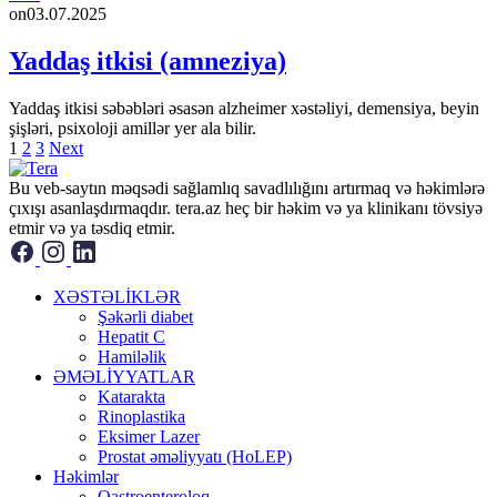
on
03.07.2025
Yaddaş itkisi (amneziya)
Yaddaş itkisi səbəbləri əsasən alzheimer xəstəliyi, demensiya, beyin
şişləri, psixoloji amillər yer ala bilir.
Posts
1
2
3
Next
pagination
Bu veb-saytın məqsədi sağlamlıq savadlılığını artırmaq və həkimlərə
çıxışı asanlaşdırmaqdır. tera.az heç bir həkim və ya klinikanı tövsiyə
etmir və ya təsdiq etmir.
XƏSTƏLİKLƏR
Şəkərli diabet
Hepatit C
Hamiləlik
ƏMƏLİYYATLAR
Katarakta
Rinoplastika
Eksimer Lazer
Prostat əməliyyatı (HoLEP)
Həkimlər
Qastroenteroloq