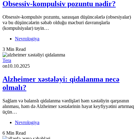
Obsessiv-kompulsiv pozuntu nədir?
Obsessiv-kompulsiv pozuntu, sarasışan düşüncələrlə (obsesiyalar)
və bu düşüncələrin səbəb olduğu məcburi davranışlarla
(kompulsiyalar) təyin…
Nevrologiya
3 Min Read
Tera
on
10.10.2025
Alzheimer xəstələyi: qidalanma necə
olmalı?
Sağlam və balanslı qidalanma vərdişləri həm xəstəliyin qarşısının
alınması, həm də Alzheimer xəstələrinin həyat keyfiyyətini artırmaq
üçün…
Nevrologiya
6 Min Read