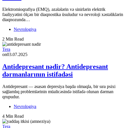
Elektromioqrafiya (EMQ), əzələlərin və sinirlərin elektrik
fəaliyyətini ölçən bir diaqnostika üsuludur və nevroloji xəstəliklərin
diaqnozunda…
Nevrologiya
2 Min Read
Tera
on
03.07.2025
Antidepresant nədir? Antidepresant
dərmanlarının istifadəsi
Antidepresant — əsasən depresiya başda olmaqla, bir sıra psixi
sağlamlıq problemlərinin müalicəsində istifadə olunan dərman
qrupudur.
Nevrologiya
4 Min Read
Tera