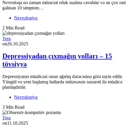
Nevroloqa nə zaman müraciət edək sualına cavablar və ən çox rast
gəlinən 10 simptom…
Nevrologiya
2 Min Read
Tera
on
26.10.2025
Depressiyadan çıxmağın yolları – 15
tövsiyyə
Depressiyanın müalicəsi onun ağırlıq dərəcəsinə görə təyin edilir.
Yüngül və yeni başlamış hallarda mütəxəssis nəzarəti ilə müalicə
planlaşdırılır.
Nevrologiya
3 Min Read
Tera
on
11.10.2025