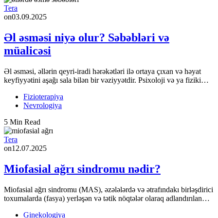
Tera
on
03.09.2025
Əl əsməsi niyə olur? Səbəbləri və
müalicəsi
Əl əsməsi, əllərin qeyri-iradi hərəkətləri ilə ortaya çıxan və həyat
keyfiyyətini aşağı sala bilən bir vəziyyətdir. Psixoloji və ya fiziki…
Fizioterapiya
Nevrologiya
5 Min Read
Tera
on
12.07.2025
Miofasial ağrı sindromu nədir?
Miofasial ağrı sindromu (MAS), əzələlərdə və ətrafındakı birləşdirici
toxumalarda (fasya) yerləşən və tətik nöqtələr olaraq adlandırılan…
Ginekologiya