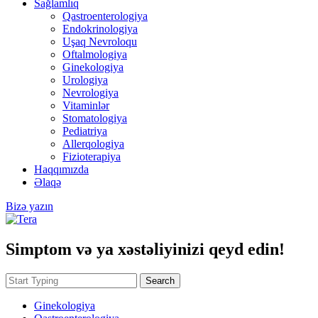
Sağlamlıq
Qastroenterologiya
Endokrinologiya
Uşaq Nevroloqu
Oftalmologiya
Ginekologiya
Urologiya
Nevrologiya
Vitaminlər
Stomatologiya
Pediatriya
Allerqologiya
Fizioterapiya
Haqqımızda
Əlaqə
Bizə yazın
Simptom və ya xəstəliyinizi qeyd edin!
Search
Ginekologiya