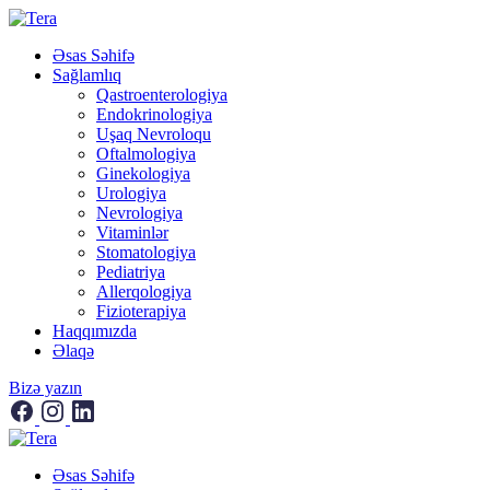
Əsas Səhifə
Sağlamlıq
Qastroenterologiya
Endokrinologiya
Uşaq Nevroloqu
Oftalmologiya
Ginekologiya
Urologiya
Nevrologiya
Vitaminlər
Stomatologiya
Pediatriya
Allerqologiya
Fizioterapiya
Haqqımızda
Əlaqə
Bizə yazın
Əsas Səhifə