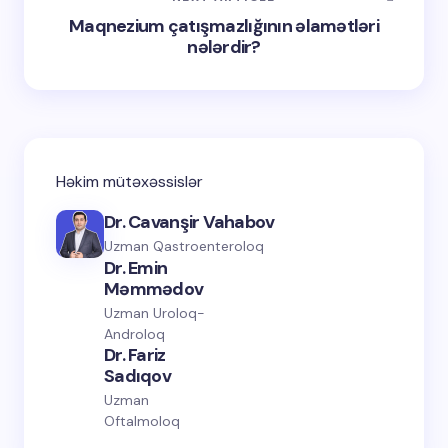
Maqnezium çatışmazlığının əlamətləri
nələrdir?
Həkim mütəxəssislər
Dr. Cavanşir Vahabov
Uzman Qastroenteroloq
Dr. Emin
Məmmədov
Uzman Uroloq-
Androloq
Dr. Fariz
Sadıqov
Uzman
Oftalmoloq