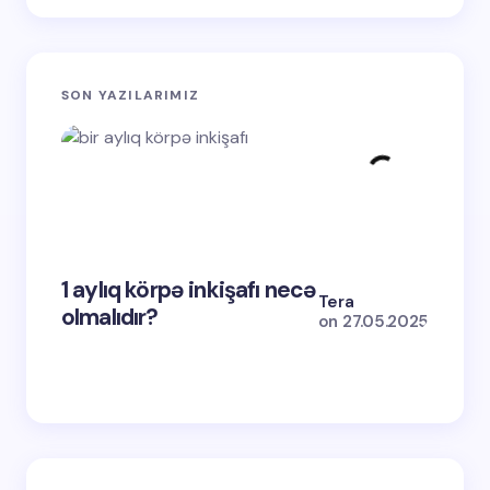
SON YAZILARIMIZ
1 aylıq körpə inkişafı necə
2-ci d
Tera
olmalıdır?
nədir
on
27.05.2025