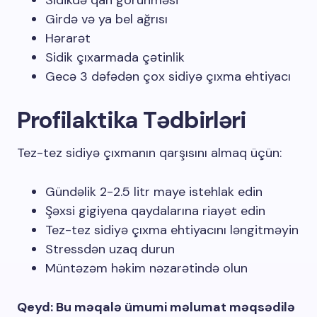
Sidikdə qan görünməsi
Girdə və ya bel ağrısı
Hərarət
Sidik çıxarmada çətinlik
Gecə 3 dəfədən çox sidiyə çıxma ehtiyacı
Profilaktika Tədbirləri
Tez-tez sidiyə çıxmanın qarşısını almaq üçün:
Gündəlik 2-2.5 litr maye istehlak edin
Şəxsi gigiyena qaydalarına riayət edin
Tez-tez sidiyə çıxma ehtiyacını ləngitməyin
Stressdən uzaq durun
Müntəzəm həkim nəzarətində olun
Qeyd: Bu məqalə ümumi məlumat məqsədilə