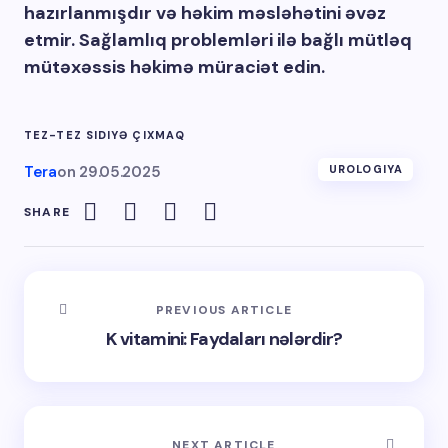
hazırlanmışdır və həkim məsləhətini əvəz
etmir. Sağlamlıq problemləri ilə bağlı mütləq
mütəxəssis həkimə müraciət edin.
TEZ-TEZ SIDIYƏ ÇIXMAQ
Tera
on
29.05.2025
UROLOGIYA
SHARE
PREVIOUS ARTICLE
K vitamini: Faydaları nələrdir?
NEXT ARTICLE