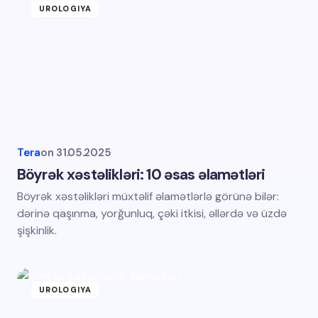
UROLOGIYA
Tera
on
31.05.2025
Böyrək xəstəlikləri: 10 əsas əlamətləri
Böyrək xəstəlikləri müxtəlif əlamətlərlə görünə bilər:
dərinə qaşınma, yorğunluq, çəki itkisi, əllərdə və üzdə
şişkinlik.
UROLOGIYA