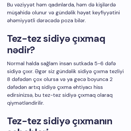
Bu vəziyyət həm qadınlarda, həm də kişilərdə
müşahidə olunur və gündəlik həyat keyfiyyətini
əhəmiyyətli dərəcədə poza bilər.
Tez-tez sidiyə çıxmaq
nədir?
Normal halda sağlam insan sutkada 5-6 dəfə
sidiyə çıxır. Əgər siz gündəlik sidiyə çıxma tezliyi
8 dəfədən çox olursa və ya gecə boyunca 2
dəfədən artıq sidiyə çıxma ehtiyacı hiss
edirsinizsə, bu tez-tez sidiyə çıxmaq olaraq
qiymətləndirilir.
Tez-tez sidiyə çıxmanın