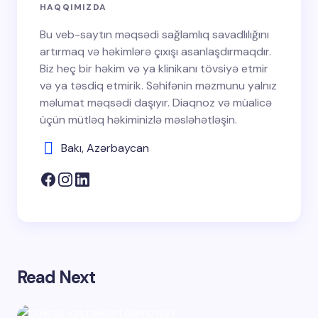
HAQQIMIZDA
Bu veb-saytın məqsədi sağlamlıq savadlılığını
artırmaq və həkimlərə çıxışı asanlaşdırmaqdır.
Biz heç bir həkim və ya klinikanı tövsiyə etmir
və ya təsdiq etmirik. Səhifənin məzmunu yalnız
məlumat məqsədi daşıyır. Diaqnoz və müalicə
üçün mütləq həkiminizlə məsləhətləşin.
Bakı, Azərbaycan
Read Next