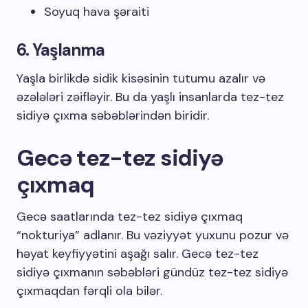
Soyuq hava şəraiti
6. Yaşlanma
Yaşla birlikdə sidik kisəsinin tutumu azalır və
əzələləri zəifləyir. Bu da yaşlı insanlarda tez-tez
sidiyə çıxma səbəblərindən biridir.
Gecə tez-tez sidiyə
çıxmaq
Gecə saatlarında tez-tez sidiyə çıxmaq
“nokturiya” adlanır. Bu vəziyyət yuxunu pozur və
həyat keyfiyyətini aşağı salır. Gecə tez-tez
sidiyə çıxmanın səbəbləri gündüz tez-tez sidiyə
çıxmaqdan fərqli ola bilər.