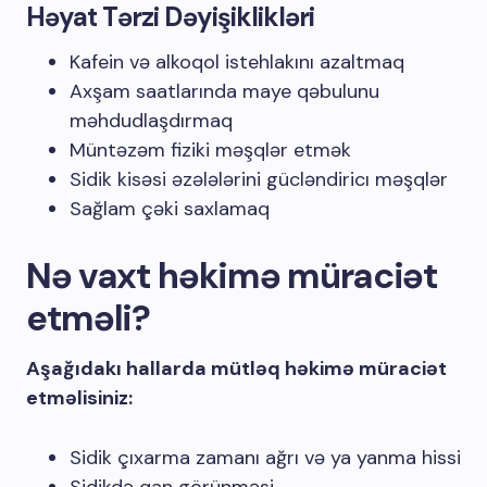
Həyat Tərzi Dəyişiklikləri
Kafein və alkoqol istehlakını azaltmaq
Axşam saatlarında maye qəbulunu
məhdudlaşdırmaq
Müntəzəm fiziki məşqlər etmək
Sidik kisəsi əzələlərini gücləndiricı məşqlər
Sağlam çəki saxlamaq
Nə vaxt həkimə müraciət
etməli?
Aşağıdakı hallarda mütləq həkimə müraciət
etməlisiniz:
Sidik çıxarma zamanı ağrı və ya yanma hissi