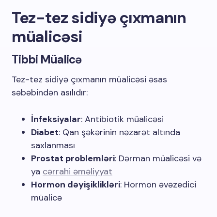
Tez-tez sidiyə çıxmanın
müalicəsi
Tibbi Müalicə
Tez-tez sidiyə çıxmanın müalicəsi əsas
səbəbindən asılıdır:
İnfeksiyalar
: Antibiotik müalicəsi
Diabet
: Qan şəkərinin nəzarət altında
saxlanması
Prostat problemləri
: Dərman müalicəsi və
ya
cərrahi əməliyyat
Hormon dəyişiklikləri
: Hormon əvəzedici
müalicə