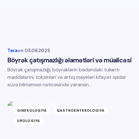
Tera
on
05.06.2025
Böyrək çatışmazlığı əlamətləri və müalicəsi
Böyrək çatışmazlığı, böyrəklərin bədəndəki tullantı
maddələrini, toksinləri və artıq mayeləri kifayət qədər
süzə bilməməsi nəticəsində yaranən…
GINEKOLOGIYA
QASTROENTEROLOGIYA
UROLOGIYA