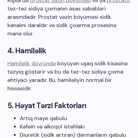
Kişilərdə
prostat vəzin böyüməsi
və ya
prostatit
tez-tez sidiyə çıxmanın əsas səbəbləri
arasındadır. Prostat vəzin böyüməsi sidik
kanalını daraldır və sidik çıxarma prosesinə
mane olur.
4. Hamiləlik
Hamiləlik dövründə
böyüyən uşaq sidik kisəsinə
təzyiq göstərir və bu da tez-tez sidiyə çıxma
ehtiyacı yaradır. Bu, hamiləliyin normal bir
hissəsidir.
5. Həyat Tərzi Faktorları
Artıq maye qəbulu
Kafein və alkoqol istehlakı
Diuretik (sidik artıran) dərmanların qəbulu