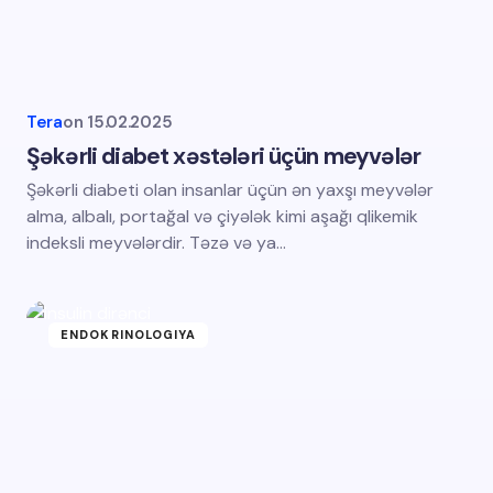
Tera
on
15.02.2025
Şəkərli diabet xəstələri üçün meyvələr
Şəkərli diabeti olan insanlar üçün ən yaxşı meyvələr
alma, albalı, portağal və çiyələk kimi aşağı qlikemik
indeksli meyvələrdir. Təzə və ya…
ENDOKRINOLOGIYA