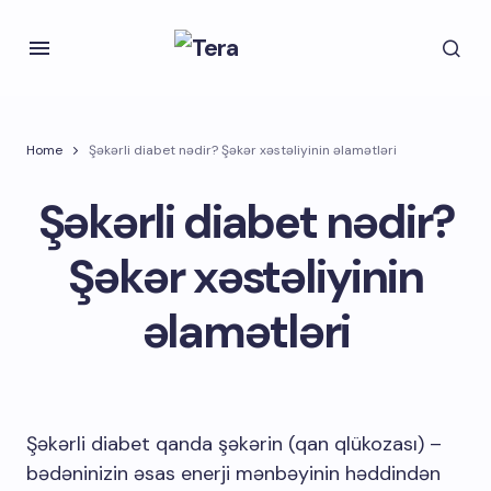
Home
Şəkərli diabet nədir? Şəkər xəstəliyinin əlamətləri
Şəkərli diabet nədir?
Şəkər xəstəliyinin
əlamətləri
Şəkərli diabet qanda şəkərin (qan qlükozası) –
bədəninizin əsas enerji mənbəyinin həddindən