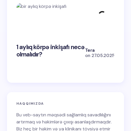
1 aylıq körpə inkişafı necə
2-ci d
Tera
olmalıdır?
nədir
on
27.05.2025
HAQQIMIZDA
Bu veb-saytın məqsədi sağlamlıq savadlılığını
artırmaq və həkimlərə çıxışı asanlaşdırmaqdır.
Biz heç bir həkim və ya klinikanı tövsiyə etmir