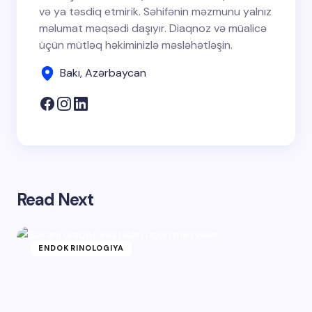
və ya təsdiq etmirik. Səhifənin məzmunu yalnız
məlumat məqsədi daşıyır. Diaqnoz və müalicə
üçün mütləq həkiminizlə məsləhətləşin.
Bakı, Azərbaycan
Read Next
ENDOKRINOLOGIYA