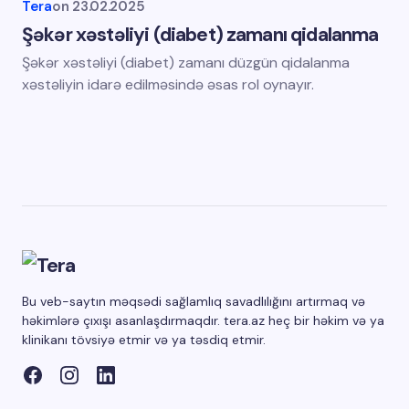
Tera
on
23.02.2025
Şəkər xəstəliyi (diabet) zamanı qidalanma
Şəkər xəstəliyi (diabet) zamanı düzgün qidalanma
xəstəliyin idarə edilməsində əsas rol oynayır.
Bu veb-saytın məqsədi sağlamlıq savadlılığını artırmaq və
həkimlərə çıxışı asanlaşdırmaqdır. tera.az heç bir həkim və ya
klinikanı tövsiyə etmir və ya təsdiq etmir.