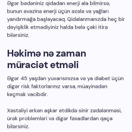
Əgər bədəniniz qidadan enerji ala bilmirsə,
bunun əvəzinə enerji üçün əzələ və yağları
yandırmağa başlayacaq. Qidalanmanızda heç bir
dəyişiklik etmədiyiniz halda belə çəki itirə
bilərsiniz.
Həkimə nə zaman
müraciət etməli
Əgər 45 yaşdan yuxarısınızsa və ya diabet üçün
digər risk faktorlarınız varsa, müayinədən
keçmək vacibdir.
Xəstəliyi erkən aşkar etdikdə sinir zədələnməsi,
ürək problemləri və digər fəsadlardan qaça
bilərsiniz.