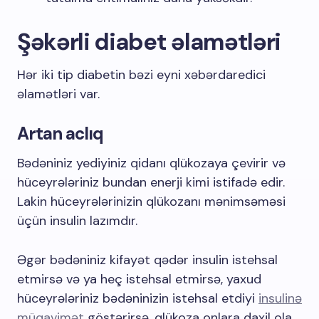
Şəkərli diabet əlamətləri
Hər iki tip diabetin bəzi eyni xəbərdaredici
əlamətləri var.
Artan aclıq
Bədəniniz yediyiniz qidanı qlükozaya çevirir və
hüceyrələriniz bundan enerji kimi istifadə edir.
Lakin hüceyrələrinizin qlükozanı mənimsəməsi
üçün insulin lazımdır.
Əgər bədəniniz kifayət qədər insulin istehsal
etmirsə və ya heç istehsal etmirsə, yaxud
hüceyrələriniz bədəninizin istehsal etdiyi
insulinə
müqavimət
göstərirsə, qlükoza onlara daxil ola