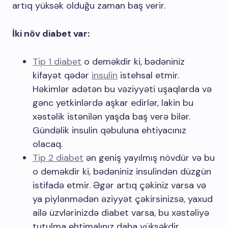
artıq yüksək olduğu zaman baş verir.
İki növ diabet var:
Tip 1 diabet
o deməkdir ki, bədəniniz
kifayət qədər
insulin
istehsal etmir.
Həkimlər adətən bu vəziyyəti uşaqlarda və
gənc yetkinlərdə aşkar edirlər, lakin bu
xəstəlik istənilən yaşda baş verə bilər.
Gündəlik insulin qəbuluna ehtiyacınız
olacaq.
Tip 2 diabet
ən geniş yayılmış növdür və bu
o deməkdir ki, bədəniniz insulindən düzgün
istifadə etmir. Əgər artıq çəkiniz varsa və
ya piylənmədən əziyyət çəkirsinizsə, yaxud
ailə üzvlərinizdə diabet varsa, bu xəstəliyə
tutulma ehtimalınız daha yüksəkdir.