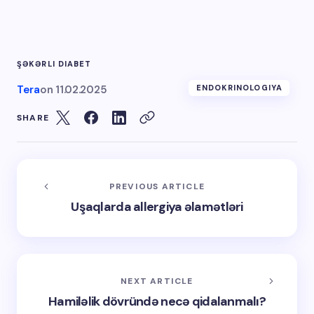
ŞƏKƏRLI DIABET
Tera
on
11.02.2025
ENDOKRINOLOGIYA
SHARE
PREVIOUS ARTICLE
Uşaqlarda allergiya əlamətləri
NEXT ARTICLE
Hamiləlik dövründə necə qidalanmalı?