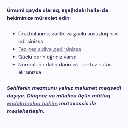
Ümumi qayda olaraq, aşağıdakı hallarda
həkiminizə müraciət edin:
Ürəkbulanma, zəiflik və güclü susuzluq hiss
edirsinizsə
Tez-tez sidiyə gedirsinizsə
Güclü qarın ağrınız varsa
Normaldan daha dərin və tez-tez nəfəs
alırsınızsa
Səhifənin məzmunu yalnız məlumat məqsədi
daşıyır. Diaqnoz və müalicə üçün mütləq
endokrinoloq həkim
mütəxəssis ilə
məsləhətləşin.