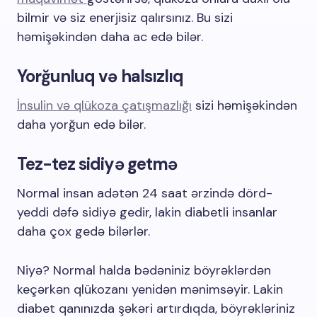
bilmir və siz enerjisiz qalırsınız. Bu sizi
həmişəkindən daha ac edə bilər.
Yorğunluq və halsızlıq
İnsulin və qlükoza çatışmazlığı
sizi həmişəkindən
daha yorğun edə bilər.
Tez-tez sidiyə getmə
Normal insan adətən 24 saat ərzində dörd-
yeddi dəfə sidiyə gedir, lakin diabetli insanlar
daha çox gedə bilərlər.
Niyə? Normal halda bədəniniz böyrəklərdən
keçərkən qlükozanı yenidən mənimsəyir. Lakin
diabet qanınızda şəkəri artırdıqda, böyrəkləriniz