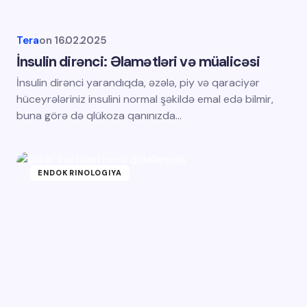
Tera
on
16.02.2025
İnsulin dirənci: Əlamətləri və müalicəsi
İnsulin dirənci yarandıqda, əzələ, piy və qaraciyər
hüceyrələriniz insulini normal şəkildə emal edə bilmir,
buna görə də qlükoza qanınızda…
ENDOKRINOLOGIYA