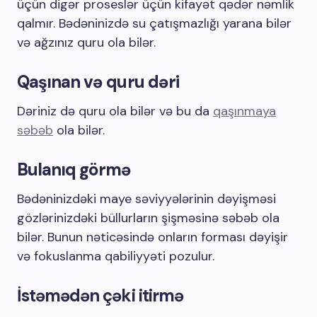
üçün digər proseslər üçün kifayət qədər nəmlik
qalmır. Bədəninizdə su çatışmazlığı yarana bilər
və ağzınız quru ola bilər.
Qaşınan və quru dəri
Dəriniz də quru ola bilər və bu da
qaşınmaya
səbəb
ola bilər.
Bulanıq görmə
Bədəninizdəki maye səviyyələrinin dəyişməsi
gözlərinizdəki büllurların şişməsinə səbəb ola
bilər. Bunun nəticəsində onların forması dəyişir
və fokuslanma qabiliyyəti pozulur.
İstəmədən çəki itirmə