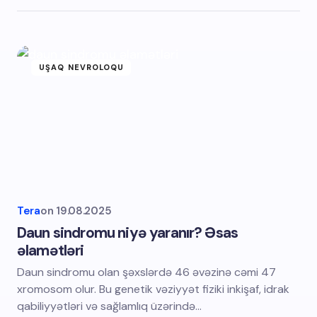
UŞAQ NEVROLOQU
Tera
on
19.08.2025
Daun sindromu niyə yaranır? Əsas
əlamətləri
Daun sindromu olan şəxslərdə 46 əvəzinə cəmi 47
xromosom olur. Bu genetik vəziyyət fiziki inkişaf, idrak
qabiliyyətləri və sağlamlıq üzərində…