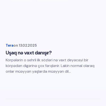
Tera
on
13.02.2025
Uşaq nə vaxt danışır?
Körpələrin o sehrli ilk sözləri nə vaxt deyəcəyi bir
körpədən digərinə çox fərqlənir. Lakin normal olaraq
onlar müəyyən yaşlarda müəyyən dil…