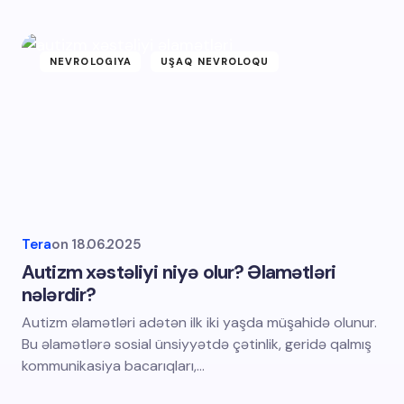
NEVROLOGIYA
UŞAQ NEVROLOQU
Tera
on
18.06.2025
Autizm xəstəliyi niyə olur? Əlamətləri
nələrdir?
Autizm əlamətləri adətən ilk iki yaşda müşahidə olunur.
Bu əlamətlərə sosial ünsiyyətdə çətinlik, geridə qalmış
kommunikasiya bacarıqları,…