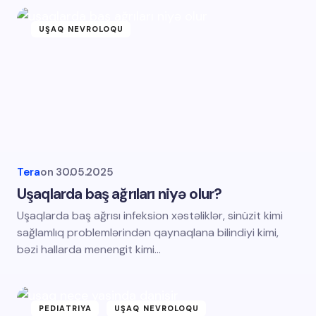
UŞAQ NEVROLOQU
Tera
on
30.05.2025
Uşaqlarda baş ağrıları niyə olur?
Uşaqlarda baş ağrısı infeksion xəstəliklər, sinüzit kimi
sağlamlıq problemlərindən qaynaqlana bilindiyi kimi,
bəzi hallarda menengit kimi…
PEDIATRIYA
UŞAQ NEVROLOQU