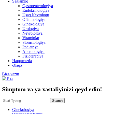
Sağlamlıq
Qastroenterologiya
Endokrinologiya
Uşaq Nevroloqu
Oftalmologiya
Ginekologiya
Urologiya
Nevrologiya
Vitaminlər
Stomatologiya
Pediatriya
Allerqologiya
Fizioterapiya
Haqqımızda
Əlaqə
Bizə yazın
Simptom və ya xəstəliyinizi qeyd edin!
Search
Ginekologiya