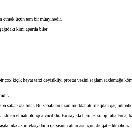
n etmək üçün tam bir müayinədir.
şağıdakı kimi aparıla bilər:
bir çox kiçik həyat tərzi dəyişikliyi prostat vəzini sağlam saxlamağa k
mdır.
haba səbəb ola bilər. Bu səbəbdən uzun müddət oturmaqdan qaçınılmalıd
 və idman etmək olduqca vacibdir. Bu sayədə həm psixoloji rahatlama, h
ıla biləcək infeksiyaların qarşısının alınması üçün diqqət edilməlidir.