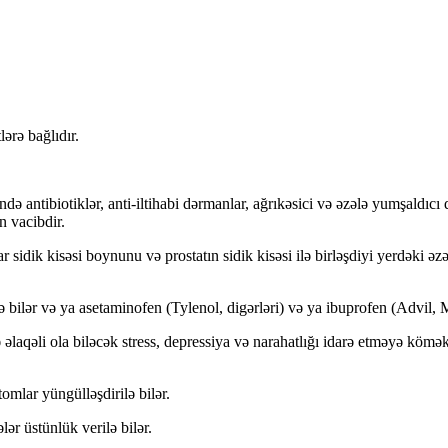
lərə bağlıdır.
də antibiotiklər, anti-iltihabi dərmanlar, ağrıkəsici və əzələ yumşaldıcı
n vacibdir.
 sidik kisəsi boynunu və prostatın sidik kisəsi ilə birləşdiyi yerdəki əz
ilər və ya asetaminofen (Tylenol, digərləri) və ya ibuprofen (Advil, Mot
 əlaqəli ola biləcək stress, depressiya və narahatlığı idarə etməyə kömək
omlar yüngülləşdirilə bilər.
ər üstünlük verilə bilər.