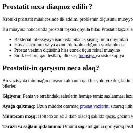
Prostatit necə diaqnoz edilir?
Xroniki prostatit müalicəsində ilk addım, problemin ölçüsünü müəyyə
Bu müayinə nəticəsində prostatit təşxisi qoyula bilər. Prostatit təşxisi a
Bakterial infeksiyaya işarə edə biləcək şişmiş limfa düyünləri
Həssas skrotum və ya axıntı olub-olmadığının yoxlanılması
Prostat vəzinin ölçüsünü hiss etmək üçün rektal müayinə
Sidik testləri, qan testləri, ultrasəs,
biopsiya
və sistoskopiya
Prostatit-in qarşısını necə alaq?
Bu vəziyyətə tutulmağın qarşısını almanın qəti bir yolu yoxdur, lakin 
bilərlər.
Gigiyena:
Penis və ətrafındakı sahələrin həmişə təmiz saxlanması lazı
Ayağa qalxmaq:
Uzun müddət oturmaq
prostat vəzlərini
sıxaraq ilti
Müntəzəm məşq:
Həftədə ən az 3 dəfə olacaq şəkildə qaçış, gəzinti
Tarazlı və sağlam qidalanma:
Ümumi sağlamlığınızı qoruyaraq rastlaş