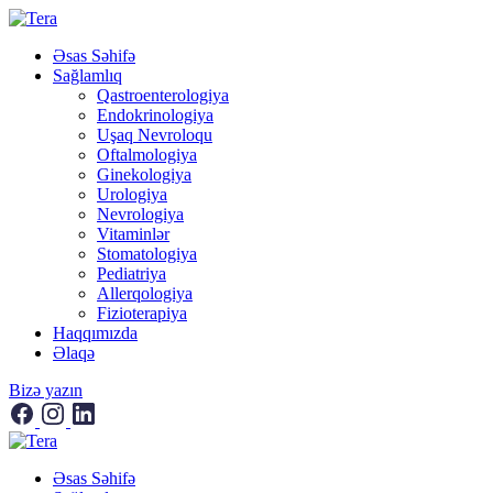
Əsas Səhifə
Sağlamlıq
Qastroenterologiya
Endokrinologiya
Uşaq Nevroloqu
Oftalmologiya
Ginekologiya
Urologiya
Nevrologiya
Vitaminlər
Stomatologiya
Pediatriya
Allerqologiya
Fizioterapiya
Haqqımızda
Əlaqə
Bizə yazın
Əsas Səhifə