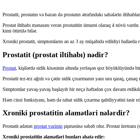
Prostatit, prostatın və bəzən də prostatın ətrafındakı sahələrin iltihabla
Prostat iltihabı mənasını verən prostatitin ümumi olaraq 4 növü vardır. B
kimi ötürülə bilər.
Xroniki prostatit, simptomların ən az 3 ay müşahidə edildiyi hallarda 
Prostatit (prostat iltihabı) nədir?
Prostat
, kişilərdə sidik kisəsinin altında yerləşən qoz böyüklüyündə bir
Prostatit tez-tez ağrılı və çətin sidik çıxarmanın yanı sıra qasıq, çanaq
Simptomlar yavaş-yavaş başlayıb bir neçə həftədən çox davam etdikdə b
Həm cinsi funksiyanı, həm də rahat sidik çıxarma qabiliyyətini təsir edi
Xroniki prostatitin əlamətləri nələrdir?
Prostatit adətən
prostat vəzinin
şişməsinə səbəb olur. Prostat üretranı (
Xroniki prostatitin əlamətləri bunları əhatə edir: