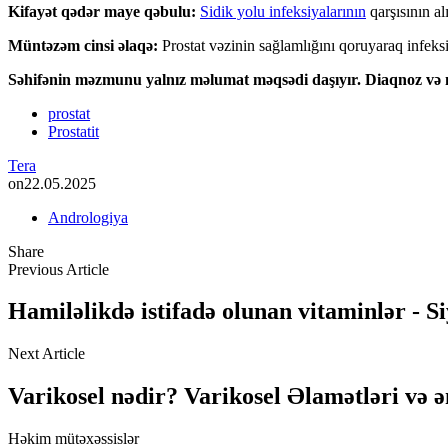
Kifayət qədər maye qəbulu:
Sidik yolu infeksiyalarının
qarşısının a
Müntəzəm cinsi əlaqə:
Prostat vəzinin sağlamlığını qoruyaraq infeks
Səhifənin məzmunu yalnız məlumat məqsədi daşıyır. Diaqnoz və m
prostat
Prostatit
Tera
on
22.05.2025
Andrologiya
Share
Previous Article
Hamiləlikdə istifadə olunan vitaminlər - S
Next Article
Varikosel nədir? Varikosel Əlamətləri və ə
Həkim mütəxəssislər