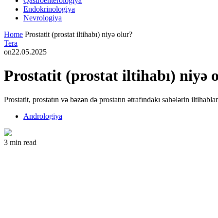
Qastroenterologiya
Endokrinologiya
Nevrologiya
Home
Prostatit (prostat iltihabı) niyə olur?
Tera
on
22.05.2025
Prostatit (prostat iltihabı) niyə 
Prostatit, prostatın və bəzən də prostatın ətrafındakı sahələrin iltihabla
Andrologiya
3 min read