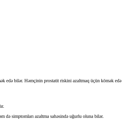
ömək edə bilər. Həmçinin prostatit riskini azaltmaq üçün kömək edə
ır.
əm də simptomları azaltma sahəsində uğurlu oluna bilər.