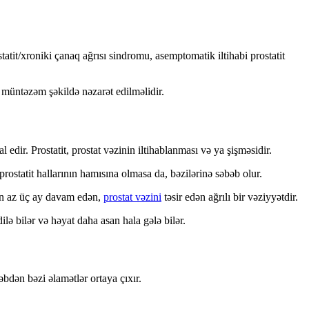
statit/xroniki çanaq ağrısı sindromu, asemptomatik iltihabi prostatit
t müntəzəm şəkildə nəzarət edilməlidir.
edir. Prostatit, prostat vəzinin iltihablanması və ya şişməsidir.
 prostatit hallarının hamısına olmasa da, bəzilərinə səbəb olur.
 ən az üç ay davam edən,
prostat vəzini
təsir edən ağrılı bir vəziyyətdir.
ilə bilər və həyat daha asan hala gələ bilər.
əbdən bəzi əlamətlər ortaya çıxır.