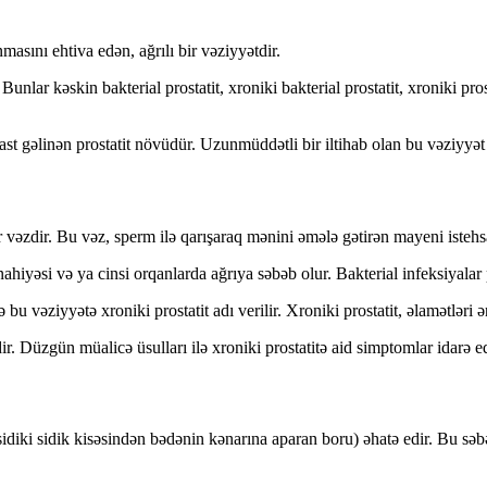
nmasını ehtiva edən, ağrılı bir vəziyyətdir.
unlar kəskin bakterial prostatit, xroniki bakterial prostatit, xroniki pro
rast gəlinən prostatit növüdür. Uzunmüddətli bir iltihab olan bu vəziyyə
 vəzdir. Bu vəz, sperm ilə qarışaraq mənini əmələ gətirən mayeni istehsal 
 nahiyəsi və ya cinsi orqanlarda ağrıya səbəb olur. Bakterial infeksiyalar
u vəziyyətə xroniki prostatit adı verilir. Xroniki prostatit, əlamətləri
r. Düzgün müalicə üsulları ilə xroniki prostatitə aid simptomlar idarə ed
sidiki sidik kisəsindən bədənin kənarına aparan boru) əhatə edir. Bu səb