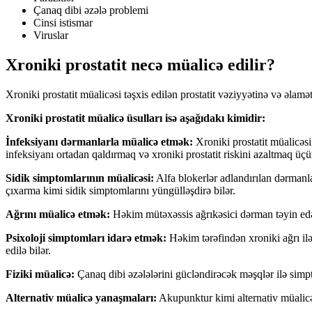
Çanaq dibi əzələ problemi
Cinsi istismar
Viruslar
Xroniki prostatit necə müalicə edilir?
Xroniki prostatit müalicəsi təşxis edilən prostatit vəziyyətinə və əlamət
Xroniki prostatit müalicə üsulları isə aşağıdakı kimidir:
İnfeksiyanı dərmanlarla müalicə etmək:
Xroniki prostatit müalicəsin
infeksiyanı ortadan qaldırmaq və xroniki prostatit riskini azaltmaq üçü
Sidik simptomlarının müalicəsi:
Alfa blokerlər adlandırılan dərmanlar
çıxarma kimi sidik simptomlarını yüngülləşdirə bilər.
Ağrını müalicə etmək:
Həkim mütəxəssis ağrıkəsici dərman təyin edə b
Psixoloji simptomları idarə etmək:
Həkim tərəfindən xroniki ağrı ilə
edilə bilər.
Fiziki müalicə:
Çanaq dibi əzələlərini gücləndirəcək məşqlər ilə simpt
Alternativ müalicə yanaşmaları:
Akupunktur kimi alternativ müalicəl