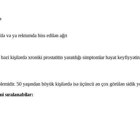
ə
fdə və ya rektumda hiss edilən ağrı
bəzi kişilərdə xroniki prostatitin yaratdığı simptomlar həyat keyfiyyətini
oblemidir. 50 yaşından böyük kişilərdə isə üçüncü ən çox görülən sidik y
mi sıralanabilər: