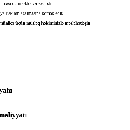
lınması üçün olduqca vacibdir.
iya riskinin azalmasına kömək edir.
üalicə üçün mütləq həkiminizlə məsləhətləşin
.
iyahı
məliyyatı