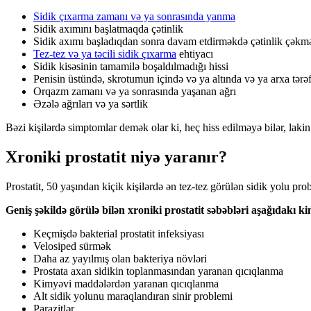
Sidik çıxarma zamanı və ya sonrasında yanma
Sidik axımını başlatmaqda çətinlik
Sidik axımı başladıqdan sonra davam etdirməkdə çətinlik çəkm
Tez-tez və ya təcili sidik çıxarma
ehtiyacı
Sidik kisəsinin tamamilə boşaldılmadığı hissi
Penisin üstündə, skrotumun içində və ya altında və ya arxa tərə
Orqazm zamanı və ya sonrasında yaşanan ağrı
Əzələ ağrıları və ya sərtlik
Bəzi kişilərdə simptomlar demək olar ki, heç hiss edilməyə bilər, lakin 
Xroniki prostatit niyə yaranır?
Prostatit, 50 yaşından kiçik kişilərdə ən tez-tez görülən sidik yolu pr
Geniş şəkildə görülə bilən xroniki prostatit səbəbləri aşağıdakı ki
Keçmişdə bakterial prostatit infeksiyası
Velosiped sürmək
Daha az yayılmış olan bakteriya növləri
Prostata axan sidikin toplanmasından yaranan qıcıqlanma
Kimyəvi maddələrdən yaranan qıcıqlanma
Alt sidik yolunu maraqlandıran sinir problemi
Parazitlər