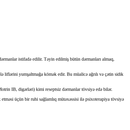
 dərmanlar istifadə edilir. Təyin edilmiş bütün dərmanları almaq,
ələ liflərini yumşaltmağa kömək edir. Bu müalicə ağrılı və çətin sidik
rin IB, digərləri) kimi reseptsiz dərmanlar tövsiyə edə bilər.
 etməsi üçün bir ruhi sağlamlıq mütəxəssisi ilə psixoterapiya tövsiyə