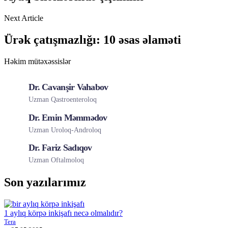
Next Article
Ürək çatışmazlığı: 10 əsas əlaməti
Həkim mütəxəssislər
Dr. Cavanşir Vahabov
Uzman Qastroenteroloq
Dr. Emin Məmmədov
Uzman Uroloq-Androloq
Dr. Fariz Sadıqov
Uzman Oftalmoloq
Son yazılarımız
1 aylıq körpə inkişafı necə olmalıdır?
Tera