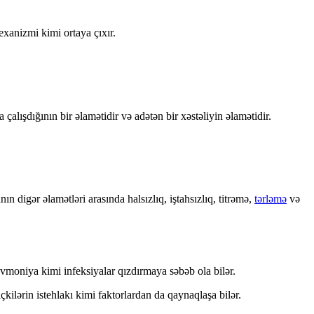
xanizmi kimi ortaya çıxır.
lışdığının bir əlamətidir və adətən bir xəstəliyin əlamətidir.
digər əlamətləri arasında halsızlıq, iştahsızlıq, titrəmə,
tərləmə
və
moniya kimi infeksiyalar qızdırmaya səbəb ola bilər.
kilərin istehlakı kimi faktorlardan da qaynaqlaşa bilər.