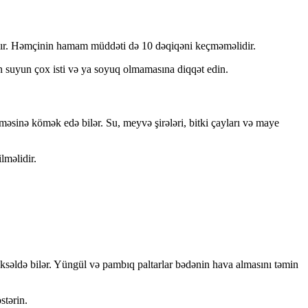
dır. Həmçinin hamam müddəti də 10 dəqiqəni keçməməlidir.
 suyun çox isti və ya soyuq olmamasına diqqət edin.
əsinə kömək edə bilər. Su, meyvə şirələri, bitki çayları və maye
lməlidir.
ksəldə bilər. Yüngül və pambıq paltarlar bədənin hava almasını təmin
stərin.