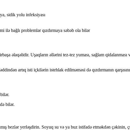
, sidik yolu infeksiyası
emi ilə bağlı problemlər qızdırmaya səbəb ola bilər
birbaşa əlaqəlidir. Uşaqların əllərini tez-tez yuması, sağlam qidalanmas
ddindən artıq isti içkilərin istehlak edilməməsi də qızdırmanın qarşısın
bilər.
ə bilər.
dılmış bezlər yerləşdirin. Soyuq su və ya buz istifadə etməkdən çəkinin, ç