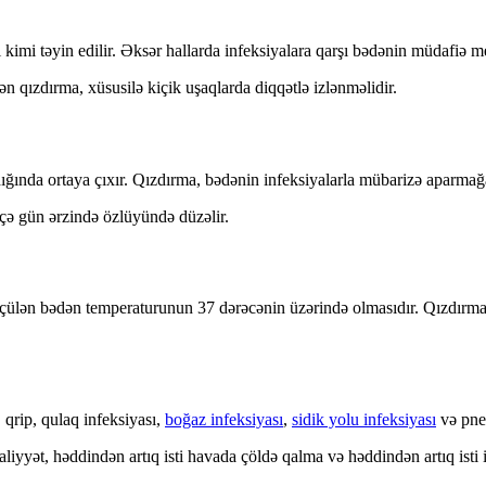
mi təyin edilir. Əksər hallarda infeksiyalara qarşı bədənin müdafiə me
 qızdırma, xüsusilə kiçik uşaqlarda diqqətlə izlənməlidir.
nda ortaya çıxır. Qızdırma, bədənin infeksiyalarla mübarizə aparmağa ça
çə gün ərzində özlüyündə düzəlir.
çülən bədən temperaturunun 37 dərəcənin üzərində olmasıdır. Qızdırmanın 
qrip, qulaq infeksiyası,
boğaz infeksiyası
,
sidik yolu infeksiyası
və pnev
yyət, həddindən artıq isti havada çöldə qalma və həddindən artıq isti iç