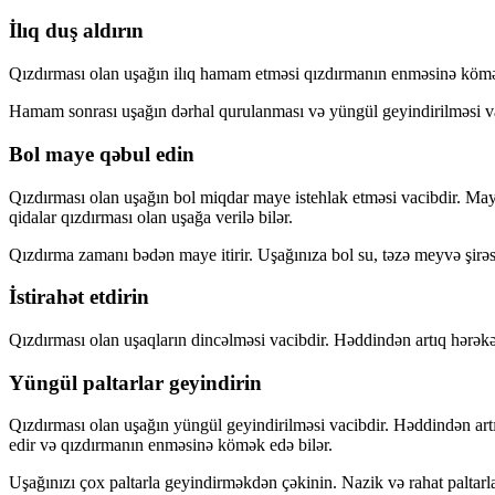
İlıq duş aldırın
Qızdırması olan uşağın ilıq hamam etməsi qızdırmanın enməsinə kömə
Hamam sonrası uşağın dərhal qurulanması və yüngül geyindirilməsi va
Bol maye qəbul edin
Qızdırması olan uşağın bol miqdar maye istehlak etməsi vacibdir. May
qidalar qızdırması olan uşağa verilə bilər.
Qızdırma zamanı bədən maye itirir. Uşağınıza bol su, təzə meyvə şirəsi
İstirahət etdirin
Qızdırması olan uşaqların dincəlməsi vacibdir. Həddindən artıq hərəkə
Yüngül paltarlar geyindirin
Qızdırması olan uşağın yüngül geyindirilməsi vacibdir. Həddindən art
edir və qızdırmanın enməsinə kömək edə bilər.
Uşağınızı çox paltarla geyindirməkdən çəkinin. Nazik və rahat paltar