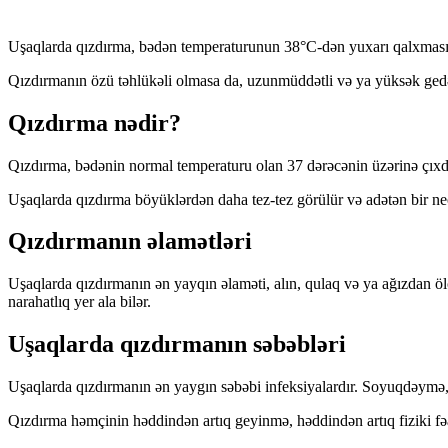
Uşaqlarda qızdırma, bədən temperaturunun 38°C-dən yuxarı qalxması ki
Qızdırmanın özü təhlükəli olmasa da, uzunmüddətli və ya yüksək gedən
Qızdırma nədir?
Qızdırma, bədənin normal temperaturu olan 37 dərəcənin üzərinə çıxdığı
Uşaqlarda qızdırma böyüklərdən daha tez-tez görülür və adətən bir ne
Qızdırmanın əlamətləri
Uşaqlarda qızdırmanın ən yayqın əlaməti, alın, qulaq və ya ağızdan öl
narahatlıq yer ala bilər.
Uşaqlarda qızdırmanın səbəbləri
Uşaqlarda qızdırmanın ən yaygın səbəbi infeksiyalardır. Soyuqdəymə, 
Qızdırma həmçinin həddindən artıq geyinmə, həddindən artıq fiziki fəali