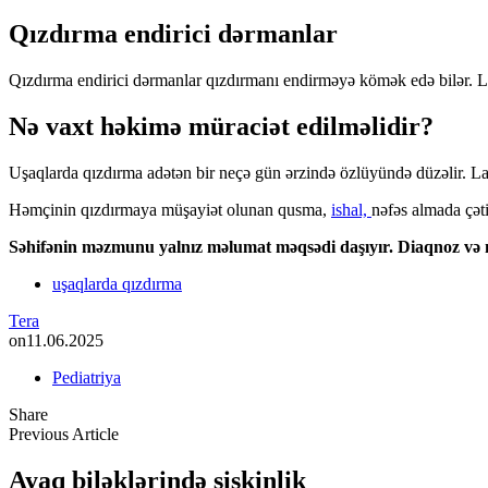
Qızdırma endirici dərmanlar
Qızdırma endirici dərmanlar qızdırmanı endirməyə kömək edə bilər. L
Nə vaxt həkimə müraciət edilməlidir?
Uşaqlarda qızdırma adətən bir neçə gün ərzində özlüyündə düzəlir. Lak
Həmçinin qızdırmaya müşayiət olunan qusma,
ishal,
nəfəs almada çəti
Səhifənin məzmunu yalnız məlumat məqsədi daşıyır. Diaqnoz və m
uşaqlarda qızdırma
Tera
on
11.06.2025
Pediatriya
Share
Previous Article
Ayaq biləklərində şişkinlik