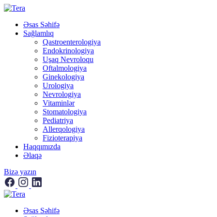
Əsas Səhifə
Sağlamlıq
Qastroenterologiya
Endokrinologiya
Uşaq Nevroloqu
Oftalmologiya
Ginekologiya
Urologiya
Nevrologiya
Vitaminlər
Stomatologiya
Pediatriya
Allerqologiya
Fizioterapiya
Haqqımızda
Əlaqə
Bizə yazın
Əsas Səhifə