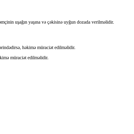
mçinin uşağın yaşına və çəkisinə uyğun dozada verilməlidir.
rindədirsə, həkimə müraciət edilməlidir.
əkimə müraciət edilməlidir.