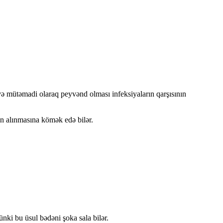
ı və mütəmadi olaraq peyvənd olması infeksiyaların qarşısının
ın alınmasına kömək edə bilər.
ünki bu üsul bədəni şoka sala bilər.