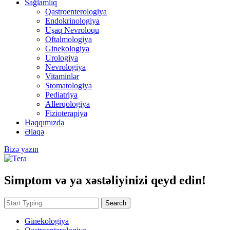
Sağlamlıq
Qastroenterologiya
Endokrinologiya
Uşaq Nevroloqu
Oftalmologiya
Ginekologiya
Urologiya
Nevrologiya
Vitaminlər
Stomatologiya
Pediatriya
Allerqologiya
Fizioterapiya
Haqqımızda
Əlaqə
Bizə yazın
Simptom və ya xəstəliyinizi qeyd edin!
Search
Ginekologiya