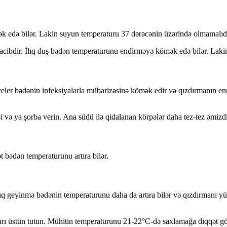
k edə bilər. Lakin suyun temperaturu 37 dərəcənin üzərində olmamalı
cibdir. İlıq duş bədən temperaturunu endirməyə kömək edə bilər. Lakin
eler bədənin infeksiyalarla mübarizəsinə kömək edir və qızdırmanın enm
 və ya şorba verin. Ana südü ilə qidalanan körpələr daha tez-tez əmizdi
t bədən temperaturunu artıra bilər.
ıq geyinmə bədənin temperaturunu daha da artıra bilər və qızdırmanı yü
ları üstün tutun. Mühitin temperaturunu 21-22°C-də saxlamağa diqqət gö