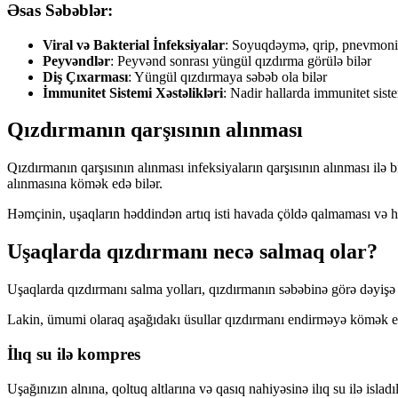
Əsas Səbəblər:
Viral və Bakterial İnfeksiyalar
: Soyuqdəymə, qrip, pnevmoniya
Peyvəndlər
: Peyvənd sonrası yüngül qızdırma görülə bilər
Diş Çıxarması
: Yüngül qızdırmaya səbəb ola bilər
İmmunitet Sistemi Xəstəlikləri
: Nadir hallarda immunitet sist
Qızdırmanın qarşısının alınması
Qızdırmanın qarşısının alınması infeksiyaların qarşısının alınması ilə 
alınmasına kömək edə bilər.
Həmçinin, uşaqların həddindən artıq isti havada çöldə qalmaması və hə
Uşaqlarda qızdırmanı necə salmaq olar?
Uşaqlarda qızdırmanı salma yolları, qızdırmanın səbəbinə görə dəyişə 
Lakin, ümumi olaraq aşağıdakı üsullar qızdırmanı endirməyə kömək ed
İlıq su ilə kompres
Uşağınızın alnına, qoltuq altlarına və qasıq nahiyəsinə ilıq su ilə isla