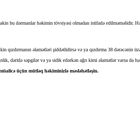
akin bu dərmanlar həkimin tövsiyəsi olmadan istifadə edilməməlidir. Hə
in qızdırmanın əlamətləri şiddətlidirsə və ya qızdırma 38 dərəcənin üzə
nlik, dəridə səpgilər və ya sidik edərkən ağrı kimi əlamətlər varsa da h
üalicə üçün mütləq həkiminizlə məsləhətləşin.