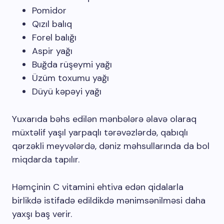
Pomidor
Qızıl balıq
Forel balığı
Aspir yağı
Buğda rüşeymi yağı
Üzüm toxumu yağı
Düyü kəpəyi yağı
Yuxarıda bəhs edilən mənbələrə əlavə olaraq
müxtəlif yaşıl yarpaqlı tərəvəzlərdə, qabıqlı
qərzəkli meyvələrdə, dəniz məhsullarında da bol
miqdarda tapılır.
Həmçinin C vitamini ehtiva edən qidalarla
birlikdə istifadə edildikdə mənimsənilməsi daha
yaxşı baş verir.