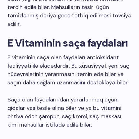
tərcih edilə bilər. Məhsulların təsiri üçün
təmizlənmiş dəriyə gecə tətbiq edilməsi tövsiyə
edilir.
E Vitaminin saça faydaları
E vitaminin saça olan faydaları antioksidant
fəaliyyəti ilə əlaqədardır. Bu xüsusiyyət yeni saç
hüceyrələrinin yaranmasını təmin edə bilər və
saçın daha sağlam uzanmasını dəstəkləyə bilər.
Saça olan faydalarından yararlanmaq üçün
qidalar vasitəsilə alına bilər və ya bu vitamini
ehtiva edən şampun, saç kremi, saç maskası
kimi məhsullar istifadə edilə bilər.