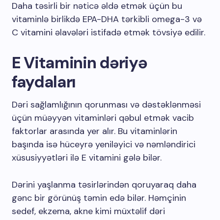
Daha təsirli bir nəticə əldə etmək üçün bu
vitaminlə birlikdə EPA-DHA tərkibli omega-3 və
C vitamini əlavələri istifadə etmək tövsiyə edilir.
E Vitaminin dəriyə
faydaları
Dəri sağlamlığının qorunması və dəstəklənməsi
üçün müəyyən vitaminləri qəbul etmək vacib
faktorlar arasında yer alır. Bu vitaminlərin
başında isə hüceyrə yeniləyici və nəmləndirici
xüsusiyyətləri ilə E vitamini gələ bilər.
Dərini yaşlanma təsirlərindən qoruyaraq daha
gənc bir görünüş təmin edə bilər. Həmçinin
sedef, ekzema, akne kimi müxtəlif dəri