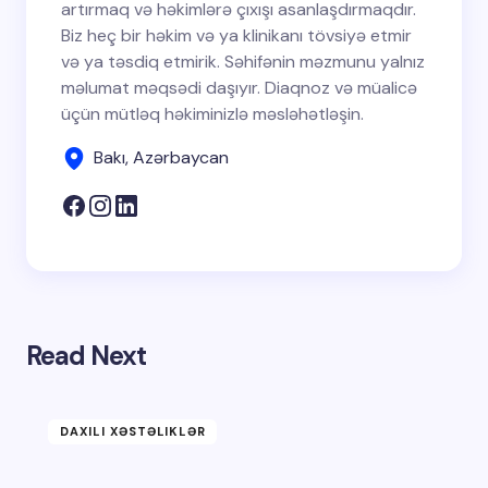
artırmaq və həkimlərə çıxışı asanlaşdırmaqdır.
Biz heç bir həkim və ya klinikanı tövsiyə etmir
və ya təsdiq etmirik. Səhifənin məzmunu yalnız
məlumat məqsədi daşıyır. Diaqnoz və müalicə
üçün mütləq həkiminizlə məsləhətləşin.
Bakı, Azərbaycan
Read Next
DAXILI XƏSTƏLIKLƏR