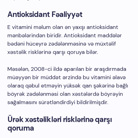
Antioksidant Fəaliyyət
E vitamini məlum olan ən yaxşı antioksidant
mənbələrindən biridir. Antioksidant maddələr
bədəni hüceyrə zədələnməsinə və müxtəlif
xəstəlik risklərinə qarşı qoruya bilər.
Məsələn, 2008-ci ildə aparılan bir araşdırmada
müəyyən bir müddət ərzində bu vitamini əlavə
olaraq qəbul etməyin yüksək qan şəkərinə bağlı
böyrək zədələnməsi olan xəstələrdə böyrəyin
sağalmasını sürətləndirdiyi bildirilmişdir.
Ürək xəstəlikləri risklərinə qarşı
qoruma