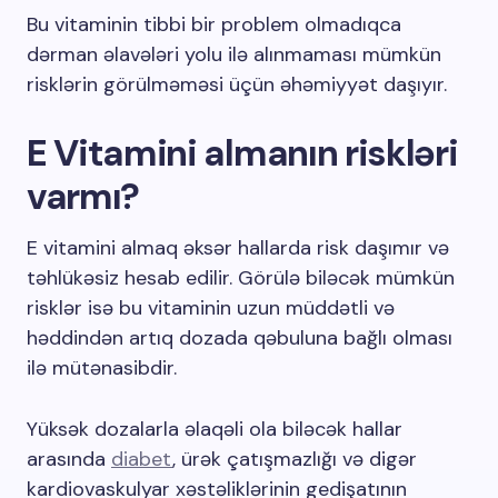
Bu vitaminin tibbi bir problem olmadıqca
dərman əlavələri yolu ilə alınmaması mümkün
risklərin görülməməsi üçün əhəmiyyət daşıyır.
E Vitamini almanın riskləri
varmı?
E vitamini almaq əksər hallarda risk daşımır və
təhlükəsiz hesab edilir. Görülə biləcək mümkün
risklər isə bu vitaminin uzun müddətli və
həddindən artıq dozada qəbuluna bağlı olması
ilə mütənasibdir.
Yüksək dozalarla əlaqəli ola biləcək hallar
arasında
diabet
, ürək çatışmazlığı və digər
kardiovaskulyar xəstəliklərinin gedişatının