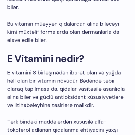
bilər.
Bu vitamin müəyyən qidalardan alına biləcəyi
kimi müxtəlif formalarda olan dərmanlarla da
əlavə edilə bilər.
E Vitamini nədir?
E vitamini 8 birləşmədən ibarət olan və yağda
həll olan bir vitamin növüdür. Bədəndə təbii
olaraq tapılmasa da, qidalar vasitəsilə asanlıqla
alına bilər və güclü antioksidant xüsusiyyətlərə
və iltihabəleyhinə təsirlərə malikdir.
Tərkibindəki maddələrdən xüsusilə alfa-
tokoferol adlanan qidalanma ehtiyacını yaxşı