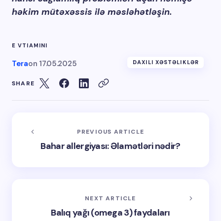
həkim mütəxəssis ilə məsləhətləşin.
E VTIAMINI
Tera
on
17.05.2025
DAXILI XƏSTƏLIKLƏR
SHARE
PREVIOUS ARTICLE
Bahar allergiyası: Əlamətləri nədir?
NEXT ARTICLE
Balıq yağı (omega 3) faydaları