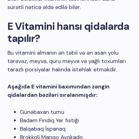
sürətli nəticə əldə edilə bilər.
E Vitamini hansı qidalarda
tapılır?
Bu vitamini almanın ən təbii və ən asan yolu
tərəvəz, meyvə, quru meyvə və yağlı toxumları
tarazlı porsiyalar halında istehlak etməkdir.
Aşağıda E vitamini baxımından zəngin
qidalardan bəziləri sıralanmışdır:
Günəbaxan tumu
Badam Fındıq Yer fıstığı
Balqabaq İspanaq
Brokkoli Manqo Avokado