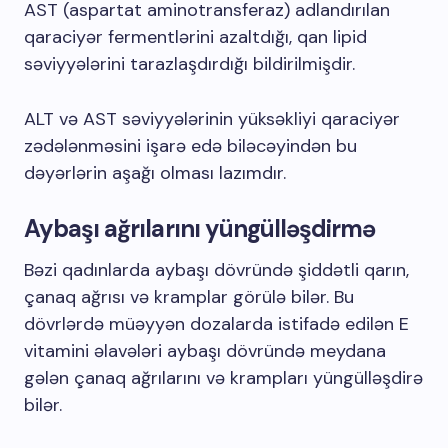
AST (aspartat aminotransferaz) adlandırılan
qaraciyər fermentlərini azaltdığı, qan lipid
səviyyələrini tarazlaşdırdığı bildirilmişdir.
ALT və AST səviyyələrinin yüksəkliyi qaraciyər
zədələnməsini işarə edə biləcəyindən bu
dəyərlərin aşağı olması lazımdır.
Aybaşı ağrılarını yüngülləşdirmə
Bəzi qadınlarda aybaşı dövründə şiddətli qarın,
çanaq ağrısı və kramplar görülə bilər. Bu
dövrlərdə müəyyən dozalarda istifadə edilən E
vitamini əlavələri aybaşı dövründə meydana
gələn çanaq ağrılarını və krampları yüngülləşdirə
bilər.