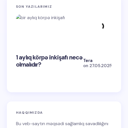
SON YAZILARIMIZ
1 aylıq körpə inkişafı necə
2-ci d
Tera
olmalıdır?
nədir
on
27.05.2025
HAQQIMIZDA
Bu veb-saytın məqsədi sağlamlıq savadlılığını