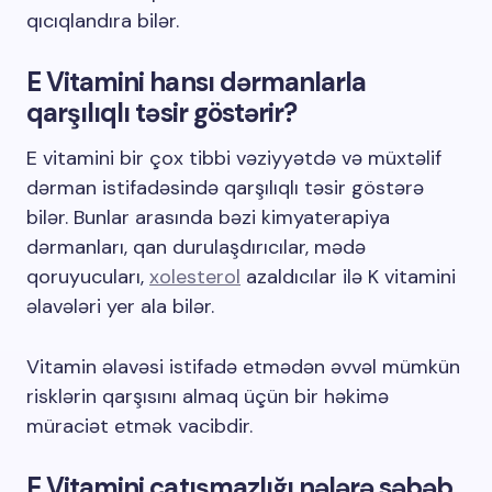
qıcıqlandıra bilər.
E Vitamini hansı dərmanlarla
qarşılıqlı təsir göstərir?
E vitamini bir çox tibbi vəziyyətdə və müxtəlif
dərman istifadəsində qarşılıqlı təsir göstərə
bilər. Bunlar arasında bəzi kimyaterapiya
dərmanları, qan durulaşdırıcılar, mədə
qoruyucuları,
xolesterol
azaldıcılar ilə K vitamini
əlavələri yer ala bilər.
Vitamin əlavəsi istifadə etmədən əvvəl mümkün
risklərin qarşısını almaq üçün bir həkimə
müraciət etmək vacibdir.
E Vitamini çatışmazlığı nələrə səbəb