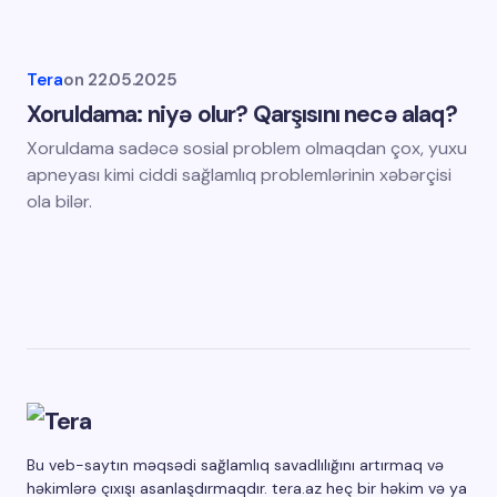
Tera
on
22.05.2025
Xoruldama: niyə olur? Qarşısını necə alaq?
Xoruldama sadəcə sosial problem olmaqdan çox, yuxu
apneyası kimi ciddi sağlamlıq problemlərinin xəbərçisi
ola bilər.
Bu veb-saytın məqsədi sağlamlıq savadlılığını artırmaq və
həkimlərə çıxışı asanlaşdırmaqdır. tera.az heç bir həkim və ya