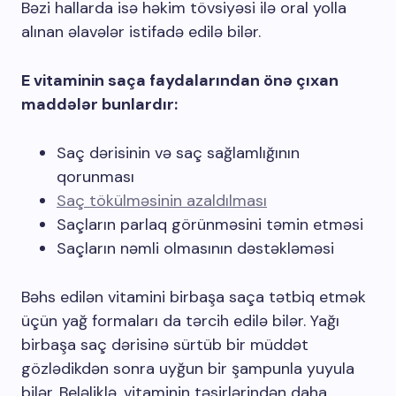
Bəzi hallarda isə həkim tövsiyəsi ilə oral yolla
alınan əlavələr istifadə edilə bilər.
E vitaminin saça faydalarından önə çıxan
maddələr bunlardır:
Saç dərisinin və saç sağlamlığının
qorunması
Saç tökülməsinin azaldılması
Saçların parlaq görünməsini təmin etməsi
Saçların nəmli olmasının dəstəkləməsi
Bəhs edilən vitamini birbaşa saça tətbiq etmək
üçün yağ formaları da tərcih edilə bilər. Yağı
birbaşa saç dərisinə sürtüb bir müddət
gözlədikdən sonra uyğun bir şampunla yuyula
bilər. Beləliklə, vitaminin təsirlərindən daha