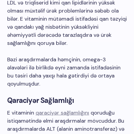
LDL və triqliserid kimi qan lipidlərinin yüksək
olması müxtəlif ürək problemlərinə səbəb ola
bilər. E vitaminin mütəmadi istifadəsi qan təzyiqi
və qandakı yağ nisbətinin yüksəkliyini
əhəmiyyətli dərəcədə tarazlaşdıra və ürək
sağlamlığını qoruya bilər.
Bəzi araşdırmalarda həmçinin, omega-3
əlavələri ilə birlikdə eyni zamanda istifadəsinin
bu təsiri daha yaxşı hala gətirdiyi də ortaya
qoyulmuşdur.
Qaraciyər Sağlamlığı
E vitaminin
qaraciyər sağlamlığını
qoruduğu
istiqamətində elmi araşdırmalar mövcuddur. Bu
araşdırmalarda ALT (alanin aminotransferaz) və