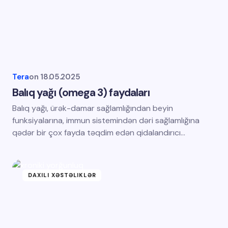
Tera
on
18.05.2025
Balıq yağı (omega 3) faydaları
Balıq yağı, ürək-damar sağlamlığından beyin
funksiyalarına, immun sistemindən dəri sağlamlığına
qədər bir çox fayda təqdim edən qidalandırıcı…
DAXILI XƏSTƏLIKLƏR