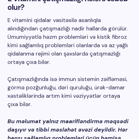
olur?
E vitamini qidalar vasitəsilə asanlıqla
alındığından çatışmazlığı nadir hallarda görülür.
Ümumiyyətlə həzm problemləri və kistik fibroz
kimi sağlamlıq problemləri olanlarda və az yağlı
qidalanma rejimi olan şəxslərdə çatışmazlığı
ortaya çıxa bilər.
Çatışmazlığında isə immun sistemin zəifləməsi,
görmə pozğunluğu, dəri quruluğu, ürək-damar
xəstəliklərində artım kimi vəziyyətlər ortaya
çıxa bilər.
Bu məlumat yalnız maarifləndirmə məqsədi
daşıyır və tibbi məsləhət əvəzi deyildir. Hər
hansı sağlamlıq problemləri üçün həmişə