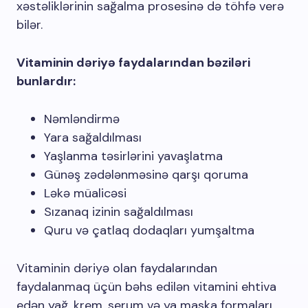
xəstəliklərinin sağalma prosesinə də töhfə verə
bilər.
Vitaminin dəriyə faydalarından bəziləri
bunlardır:
Nəmləndirmə
Yara sağaldılması
Yaşlanma təsirlərini yavaşlatma
Günəş zədələnməsinə qarşı qoruma
Ləkə müalicəsi
Sızanaq izinin sağaldılması
Quru və çatlaq dodaqları yumşaltma
Vitaminin dəriyə olan faydalarından
faydalanmaq üçün bəhs edilən vitamini ehtiva
edən yağ, krem, serum və ya maska formaları