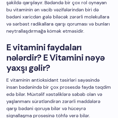
şəkildə qarşılayır. Bədəndə bir çox rol oynayan
bu vitaminin ən vacib vəzifələrindən biri də
bədəni xaricdən gələ biləcək zərərli molekullara
və sərbəst radikallara qarşı qoruması və bunları
neytrallaşdırmağa kömək etməsidir.
E vitamini faydaları
nələrdir? E Vitamini nəyə
yaxşı gəlir?
E vitaminin antioksidant təsirləri sayəsində
insan bədənində bir çox prosesdə fayda təqdim
edə bilər. Müxtəlif xəstəliklərə səbəb olan və
yaşlanmanı sürətləndirən zərərli maddələrə
qarşı bədəni qoruya bilər və hüceyrə
siqnallaşma prosesinə töhfə verə bilər.