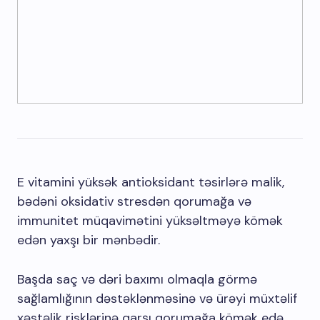
E vitamini yüksək antioksidant təsirlərə malik,
bədəni oksidativ stresdən qorumağa və
immunitet müqavimətini yüksəltməyə kömək
edən yaxşı bir mənbədir.
Başda saç və dəri baxımı olmaqla görmə
sağlamlığının dəstəklənməsinə və ürəyi müxtəlif
xəstəlik risklərinə qarşı qorumağa kömək edə