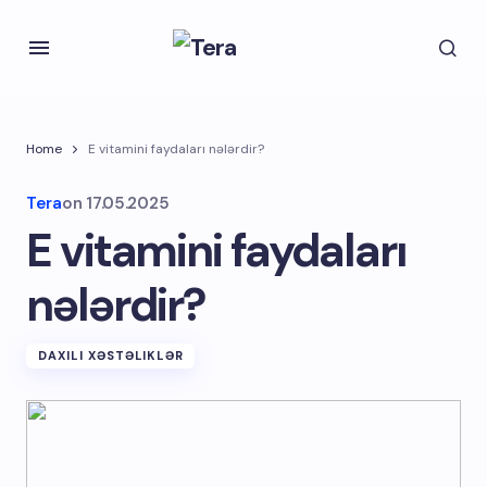
Home
E vitamini faydaları nələrdir?
Tera
on
17.05.2025
E vitamini faydaları
nələrdir?
DAXILI XƏSTƏLIKLƏR