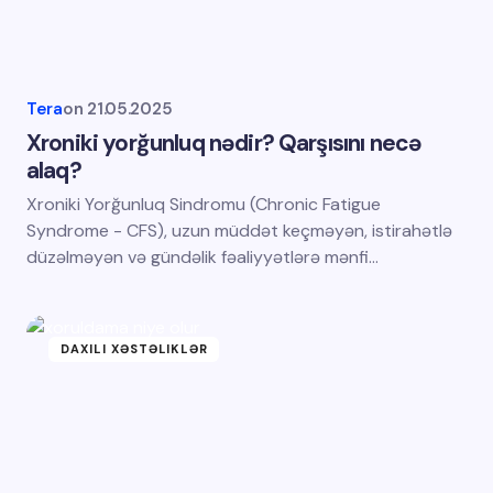
Tera
on
21.05.2025
Xroniki yorğunluq nədir? Qarşısını necə
alaq?
Xroniki Yorğunluq Sindromu (Chronic Fatigue
Syndrome - CFS), uzun müddət keçməyən, istirahətlə
düzəlməyən və gündəlik fəaliyyətlərə mənfi…
DAXILI XƏSTƏLIKLƏR