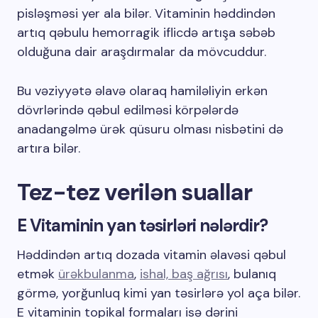
pisləşməsi yer ala bilər. Vitaminin həddindən
artıq qəbulu hemorragik iflicdə artışa səbəb
olduğuna dair araşdırmalar da mövcuddur.
Bu vəziyyətə əlavə olaraq hamiləliyin erkən
dövrlərində qəbul edilməsi körpələrdə
anadangəlmə ürək qüsuru olması nisbətini də
artıra bilər.
Tez-tez verilən suallar
E Vitaminin yan təsirləri nələrdir?
Həddindən artıq dozada vitamin əlavəsi qəbul
etmək
ürəkbulanma
,
ishal,
baş ağrısı
, bulanıq
görmə, yorğunluq kimi yan təsirlərə yol aça bilər.
E vitaminin topikal formaları isə dərini