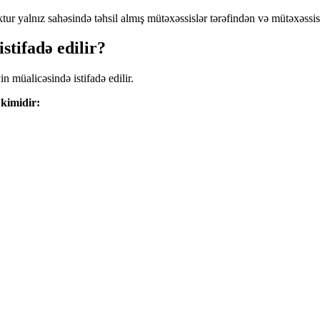
r yalnız sahəsində təhsil almış mütəxəssislər tərəfindən və mütəxəssis 
stifadə edilir?
 müalicəsində istifadə edilir.
 kimidir: