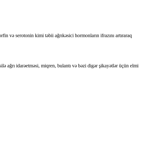
n və serotonin kimi təbii ağrıkəsici hormonların ifrazını artıraraq
ə ağrı idarəetməsi, miqren, bulantı və bəzi digər şikayətlər üçün elmi