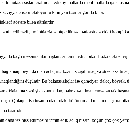
silli mütəxəssislər tərəfindən edildiyi hallarda mənfi hallarla qarşılaşma
 səviyyədə isə ürəkdöyüntü kimi yan təsirlər görülə bilər.
nkişaf göstərə bilən ağrılardır.
n təmin edilmədiyi mühitlərdə tətbiq edilməsi nəticəsində ciddi komplikas
ziyyətlə bağlı mexanizmlərin işləməsi təmin edilə bilər. Bədəndəki ener
 bağlamaq, beyində olan aclıq mərkəzini sıxışdırmaq və stresi azaltmaqd
ynaqlandığını düşünür. Bu balanssızlıqlar isə qaraciyər, dalaq, böyrək,
zəm qidalanma vərdişi qazanmadan, pəhriz və idman etmədən tək başına
əşir. Qulaqda isə insan bədənindəki bütün orqanları stimullaşdıra bilən
ha təsirlidir.
nin daha tez hiss edilməsini təmin edir, aclıq hissini boğur, çox çox yem