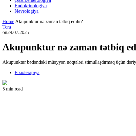
Qastroenterologiya
Endokrinologiya
Nevrologiya
Home
Akupunktur nə zaman tətbiq edilir?
Tera
on
29.07.2025
Akupunktur nə zaman tətbiq edi
Akupunktur bədəndəki müəyyən nöqtələri stimullaşdırmaq üçün dəriyə ç
Fizioterapiya
5 min read