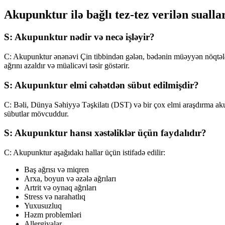
Akupunktur ilə bağlı tez-tez verilən sualla
S: Akupunktur nədir və necə işləyir?
C: Akupunktur ənənəvi Çin tibbindən gələn, bədənin müəyyən nöqtələrin
ağrını azaldır və müalicəvi təsir göstərir.
S: Akupunktur elmi cəhətdən sübut edilmişdir?
C: Bəli, Dünya Səhiyyə Təşkilatı (DST) və bir çox elmi araşdırma akup
sübutlar mövcuddur.
S: Akupunktur hansı xəstəliklər üçün faydalıdır?
C: Akupunktur aşağıdakı hallar üçün istifadə edilir:
Baş ağrısı və miqren
Arxa, boyun və əzələ ağrıları
Artrit və oynaq ağrıları
Stress və narahatlıq
Yuxusuzluq
Həzm problemləri
Allergiyalar