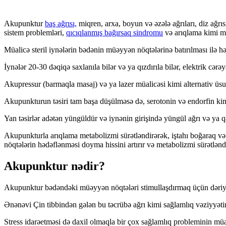
Akupunktur
baş ağrısı,
miqren, arxa, boyun və əzələ ağrıları, diz ağrıs
sistem problemləri,
qıcıqlanmış bağırsaq sindromu
və arıqlama kimi müx
Müalicə steril iynələrin bədənin müəyyən nöqtələrinə batırılması ilə həya
İynələr 20-30 dəqiqə saxlanıla bilər və ya qızdırıla bilər, elektrik cərəyan
Akupressur (barmaqla masaj) və ya lazer müalicəsi kimi alternativ üs
Akupunkturun təsiri tam başa düşülməsə də, serotonin və endorfin kimi 
Yan təsirlər adətən yüngüldür və iynənin girişində yüngül ağrı və ya qa
Akupunkturla arıqlama metabolizmi sürətləndirərək, iştahı boğaraq və 
nöqtələrin hədəflənməsi doyma hissini artırır və metabolizmi sürətləndi
Akupunktur nədir?
Akupunktur bədəndəki müəyyən nöqtələri stimullaşdırmaq üçün dəriyə ç
Ənənəvi Çin tibbindən gələn bu təcrübə ağrı kimi sağlamlıq vəziyyəti
Stress idarəetməsi də daxil olmaqla bir çox sağlamlıq probleminin müali