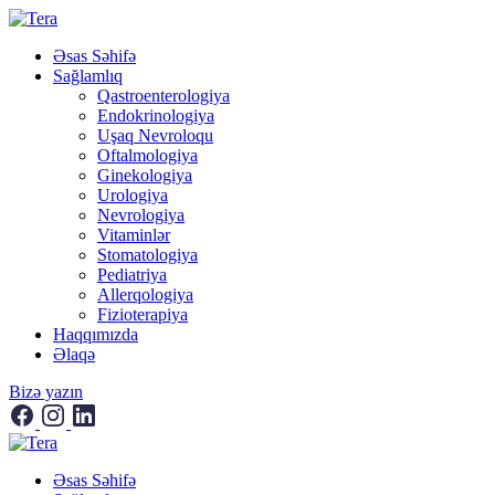
Əsas Səhifə
Sağlamlıq
Qastroenterologiya
Endokrinologiya
Uşaq Nevroloqu
Oftalmologiya
Ginekologiya
Urologiya
Nevrologiya
Vitaminlər
Stomatologiya
Pediatriya
Allerqologiya
Fizioterapiya
Haqqımızda
Əlaqə
Bizə yazın
Əsas Səhifə