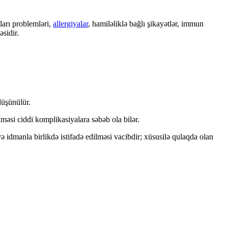
lları problemləri,
allergiyalar
, hamiləliklə bağlı şikayətlər, immun
əsidir.
düşünülür.
lməsi ciddi komplikasiyalara səbəb ola bilər.
 idmanla birlikdə istifadə edilməsi vacibdir; xüsusilə qulaqda olan