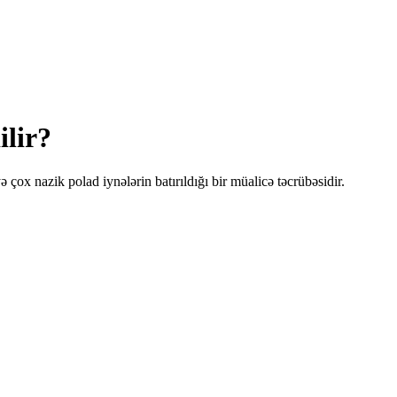
lir?
ox nazik polad iynələrin batırıldığı bir müalicə təcrübəsidir.