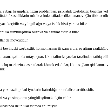
ı, aybaşı krampları, həzm problemləri, psixiatrik xəstəliklər, tənəffüs yo
təlif xəstəliklərin müalicəsində istifadə edilən ənənəvi Çin tibb təcrüb
ta keçirilir və yüngül ağrı və ya istilik hissi yarana bilər.
ı ilə stimullaşdırıla bilər və ya hərəkət etdirilə bilər.
ullar da mövcuddur.
beyindəki xoşbəxtlik hormonlarının ifrazını artıraraq ağrını azaltdığı 
naxma şəklində ortaya çıxır, lakin təlimsiz şəxslər tərəfindən tətbiq edi
aclıq mərkəzinə təsir edərək kömək edə bilər, lakin sağlam qidalanma və
rir.
ox nazik polad iynələrin batırıldığı bir müalicə təcrübəsidir.
ni və ya simptomu yüngülləşdirmək üçün edilir.
cəsində uzun illər istifadə edilmişdir.