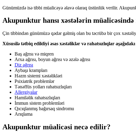
Günümüzdə isə tibbi müalicəyə əlavə olaraq üstünlük verilir. Akupunktu
Akupunktur hansı xəstələrin müalicəsində i
Çin tibbindən günümüzə qədər gəlmiş olan bu təcrübə bir çox xəstəliyin
Xüsusilə tətbiq edildiyi əsas xəstəliklər və rahatsızlıqlar aşağıdakı
Baş ağrısı və miqren
Arxa ağrısı, boyun ağrısı və əzələ ağrısı
Diz ağrısı
Aybaşı krampları
Həzm sistemi xəstəlikləri
Psixiatrik problemlər
Tənəffüs yolları rahatsızlıqları
Allergiyalar
Hamiləlik rahatsızlıqları
İmmun sistem problemləri
Qıcıqlanmış bağırsaq sindromu
Arıqlama
Akupunktur müalicəsi necə edilir?