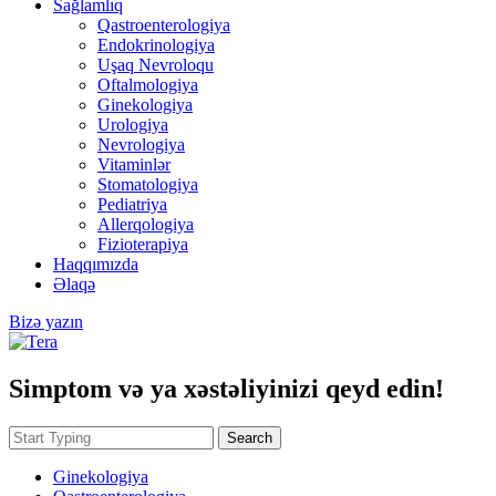
Sağlamlıq
Qastroenterologiya
Endokrinologiya
Uşaq Nevroloqu
Oftalmologiya
Ginekologiya
Urologiya
Nevrologiya
Vitaminlər
Stomatologiya
Pediatriya
Allerqologiya
Fizioterapiya
Haqqımızda
Əlaqə
Bizə yazın
Simptom və ya xəstəliyinizi qeyd edin!
Search
Ginekologiya