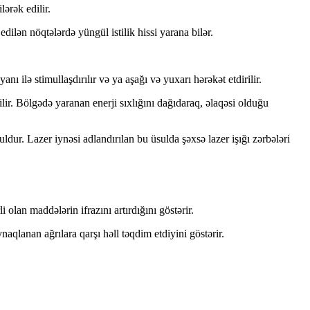
lərək edilir.
dilən nöqtələrdə yüngül istilik hissi yarana bilər.
nı ilə stimullaşdırılır və ya aşağı və yuxarı hərəkət etdirilir.
ir. Bölgədə yaranan enerji sıxlığını dağıdaraq, əlaqəsi olduğu
uldur. Lazer iynəsi adlandırılan bu üsulda şəxsə lazer işığı zərbələri
olan maddələrin ifrazını artırdığını göstərir.
qlanan ağrılara qarşı həll təqdim etdiyini göstərir.