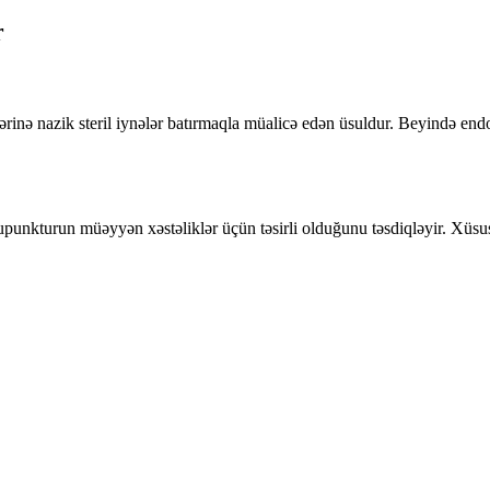
r
ə nazik steril iynələr batırmaqla müalicə edən üsuldur. Beyində endorfi
unkturun müəyyən xəstəliklər üçün təsirli olduğunu təsdiqləyir. Xüsusil