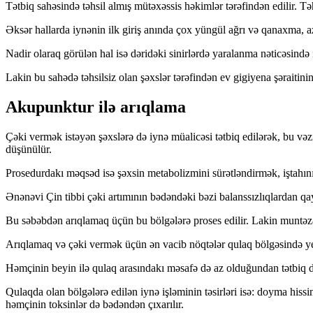
Tətbiq sahəsində təhsil almış mütəxəssis həkimlər tərəfindən edilir. Təh
Əksər hallarda iynənin ilk giriş anında çox yüngül ağrı və qanaxma, az
Nadir olaraq görülən hal isə dəridəki sinirlərdə yaralanma nəticəsində i
Lakin bu sahədə təhsilsiz olan şəxslər tərəfindən ev gigiyena şəraitini
Akupunktur ilə arıqlama
Çəki vermək istəyən şəxslərə də iynə müalicəsi tətbiq edilərək, bu və
düşünülür.
Prosedurdakı məqsəd isə şəxsin metabolizmini sürətləndirmək, iştahını
Ənənəvi Çin tibbi çəki artımının bədəndəki bəzi balanssızlıqlardan qa
Bu səbəbdən arıqlamaq üçün bu bölgələrə proses edilir. Lakin muntə
Arıqlamaq və çəki vermək üçün ən vacib nöqtələr qulaq bölgəsində yerl
Həmçinin beyin ilə qulaq arasındakı məsafə də az olduğundan tətbiq da
Qulaqda olan bölgələrə edilən iynə işləminin təsirləri isə: doyma hissi
həmçinin toksinlər də bədəndən çıxarılır.