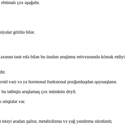
 ehtimalı çox aşağıdır.
iyalar görülə bilər.
ji axınını təsir edə bilən bu üsulun arıqlama mövzusunda kömək etdiyi
ır.
 tiroid vəzi və ya hormonal funksional pozğunluqdan qaynaqlanır.
 bu tətbiqlə arıqlamaq çox mümkün deyil.
 nöqtələr var.
ə istəyi aradan qalxır, metabolizma və yağ yandırma sürətlənir,