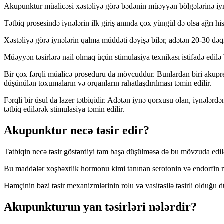
Akupunktur müalicəsi xəstəliyə görə bədənin müəyyən bölgələrinə iynə bat
Tətbiq prosesində iynələrin ilk giriş anında çox yüngül də olsa ağrı his
Xəstəliyə görə iynələrin qalma müddəti dəyişə bilər, adətən 20-30 dəqi
Müəyyən təsirlərə nail olmaq üçün stimulasiya texnikası istifadə edilə bil
Bir çox fərqli müalicə proseduru da mövcuddur. Bunlardan biri akupres
düşünülən toxumaların və orqanların rahatlaşdırılması təmin edilir.
Fərqli bir üsul da lazer tətbiqidir. Adətən iynə qorxusu olan, iynələrdə
tətbiq edilərək stimulasiya təmin edilir.
Akupunktur necə təsir edir?
Tətbiqin necə təsir göstərdiyi tam başa düşülməsə də bu mövzuda edilən 
Bu maddələr xoşbəxtlik hormonu kimi tanınan serotonin və endorfin madd
Həmçinin bəzi təsir mexanizmlərinin rolu və vasitəsilə təsirli olduğu 
Akupunkturun yan təsirləri nələrdir?