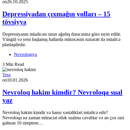
on
26.10.2025
Depressiyadan çıxmağın yolları – 15
tövsiyyə
Depressiyanın müalicəsi onun ağırlıq dərəcəsinə görə təyin edilir.
Yüngül və yeni başlamış hallarda mütəxəssis nəzarəti ilə müalicə
planlaşdırılır.
Nevrologiya
3 Min Read
Tera
on
10.01.2026
Nevroloq həkim kimdir? Nevroloqa sual
yaz
Nevroloq həkim kimdir və hansı xəstəlikləri müalicə edir?
Nevroloqa nə zaman müraciət edək sualına cavablar və ən çox rast
gəlinən 10 simptom…