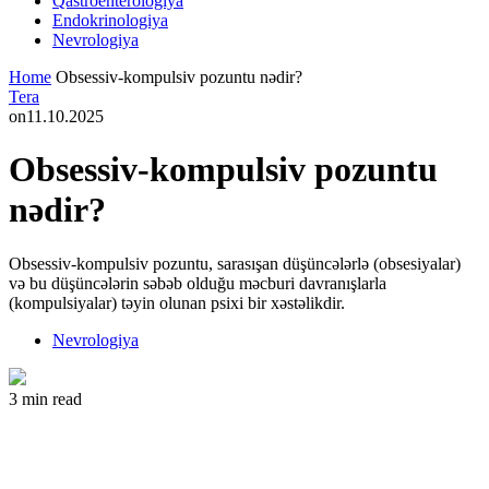
Qastroenterologiya
Endokrinologiya
Nevrologiya
Home
Obsessiv-kompulsiv pozuntu nədir?
Tera
on
11.10.2025
Obsessiv-kompulsiv pozuntu
nədir?
Obsessiv-kompulsiv pozuntu, sarasışan düşüncələrlə (obsesiyalar)
və bu düşüncələrin səbəb olduğu məcburi davranışlarla
(kompulsiyalar) təyin olunan psixi bir xəstəlikdir.
Nevrologiya
3 min read