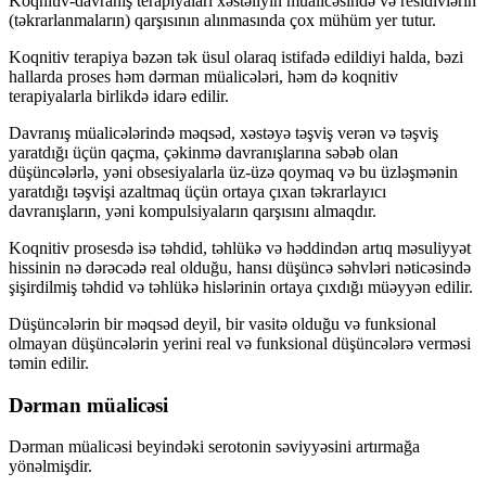
Koqnitiv-davranış terapiyaları xəstəliyin müalicəsində və residivlərin
(təkrarlanmaların) qarşısının alınmasında çox mühüm yer tutur.
Koqnitiv terapiya bəzən tək üsul olaraq istifadə edildiyi halda, bəzi
hallarda proses həm dərman müalicələri, həm də koqnitiv
terapiyalarla birlikdə idarə edilir.
Davranış müalicələrində məqsəd, xəstəyə təşviş verən və təşviş
yaratdığı üçün qaçma, çəkinmə davranışlarına səbəb olan
düşüncələrlə, yəni obsesiyalarla üz-üzə qoymaq və bu üzləşmənin
yaratdığı təşvişi azaltmaq üçün ortaya çıxan təkrarlayıcı
davranışların, yəni kompulsiyaların qarşısını almaqdır.
Koqnitiv prosesdə isə təhdid, təhlükə və həddindən artıq məsuliyyət
hissinin nə dərəcədə real olduğu, hansı düşüncə səhvləri nəticəsində
şişirdilmiş təhdid və təhlükə hislərinin ortaya çıxdığı müəyyən edilir.
Düşüncələrin bir məqsəd deyil, bir vasitə olduğu və funksional
olmayan düşüncələrin yerini real və funksional düşüncələrə verməsi
təmin edilir.
Dərman müalicəsi
Dərman müalicəsi beyindəki serotonin səviyyəsini artırmağa
yönəlmişdir.