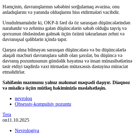
Həmçinin, davranışlarının səbəbini sorğulamaq əvəzinə, onu
anladıqlarını və yanında olduqlarını hiss etdirmələri vacibdir.
Unudulmamalıdır ki, OKP-li fərd də öz sarasışan düşüncələrindən
narahatdır və zehninə gələn düşüncələrin səbəb olduğu təşviş və
qorxunun öhdəsindən gəlmək üçün özünü təkrarlanan zehni və
davranışsal qəliblərin içində tapır.
Qarşısı alına bilməyən sarasışan düşüncələrə və bu düşüncələrlə
əlaqəli məcburi davranışlara sahib olan şəxslər, bu düşüncə və
davranış pozuntusunun gündəlik həyatına və insan münasibətlərinə
təsir etdiyi təqdirdə vaxt itirmədən mütəxəssis dəstəyinə müraciət
etməlidirlər.
Səhifənin məzmunu yalnız məlumat məqsədi daşıyır. Diaqnoz
və müalicə üçün mütləq həkiminizlə məsləhətləşin.
nevroloq
Obsessiv-kompulsiv pozuntu
Tera
on
11.10.2025
Nevrologiya