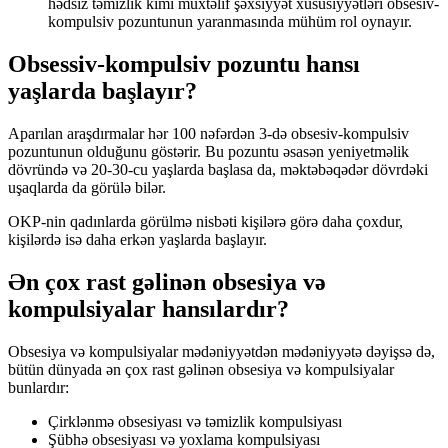
hədsiz təmizlik kimi müxtəlif şəxsiyyət xüsusiyyətləri obsesiv-
kompulsiv pozuntunun yaranmasında mühüm rol oynayır.
Obsessiv-kompulsiv pozuntu hansı
yaşlarda başlayır?
Aparılan araşdırmalar hər 100 nəfərdən 3-də obsesiv-kompulsiv
pozuntunun olduğunu göstərir. Bu pozuntu əsasən yeniyetməlik
dövründə və 20-30-cu yaşlarda başlasa da, məktəbəqədər dövrdəki
uşaqlarda da görülə bilər.
OKP-nin qadınlarda görülmə nisbəti kişilərə görə daha çoxdur,
kişilərdə isə daha erkən yaşlarda başlayır.
Ən çox rast gəlinən obsesiya və
kompulsiyalar hansılardır?
Obsesiya və kompulsiyalar mədəniyyətdən mədəniyyətə dəyişsə də,
bütün dünyada ən çox rast gəlinən obsesiya və kompulsiyalar
bunlardır:
Çirklənmə obsesiyası və təmizlik kompulsiyası
Şübhə obsesiyası və yoxlama kompulsiyası