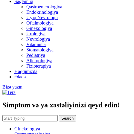
Sağlamlıq
Qastroenterologiya
Endokrinologiya
Uşaq Nevroloqu
Oftalmologiya
Ginekologiya
Urologiya
Nevrologiya
Vitaminlər
Stomatologiya
Pediatriya
Allerqologiya
Fizioterapiya
Haqqımızda
Əlaqə
Bizə yazın
Simptom və ya xəstəliyinizi qeyd edin!
Search
Ginekologiya