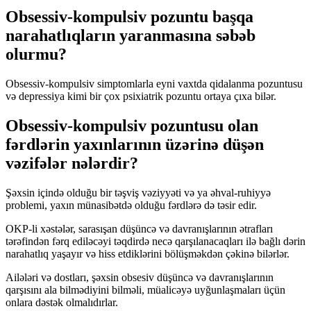
Obsessiv-kompulsiv pozuntu başqa
narahatlıqların yaranmasına səbəb
olurmu?
Obsessiv-kompulsiv simptomlarla eyni vaxtda qidalanma pozuntusu
və depressiya kimi bir çox psixiatrik pozuntu ortaya çıxa bilər.
Obsessiv-kompulsiv pozuntusu olan
fərdlərin yaxınlarının üzərinə düşən
vəzifələr nələrdir?
Şəxsin içində olduğu bir təşviş vəziyyəti və ya əhval-ruhiyyə
problemi, yaxın münasibətdə olduğu fərdlərə də təsir edir.
OKP-li xəstələr, sarasışan düşüncə və davranışlarının ətrafları
tərəfindən fərq ediləcəyi təqdirdə necə qarşılanacaqları ilə bağlı dərin
narahatlıq yaşayır və hiss etdiklərini bölüşməkdən çəkinə bilərlər.
Ailələri və dostları, şəxsin obsesiv düşüncə və davranışlarının
qarşısını ala bilmədiyini bilməli, müalicəyə uyğunlaşmaları üçün
onlara dəstək olmalıdırlar.