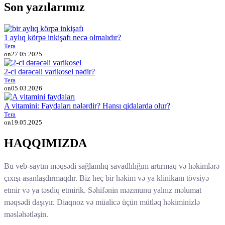
Son yazılarımız
1 aylıq körpə inkişafı necə olmalıdır?
Tera
on
27.05.2025
2-ci dərəcəli varikosel nədir?
Tera
on
05.03.2026
A vitamini: Faydaları nələrdir? Hansı qidalarda olur?
Tera
on
19.05.2025
HAQQIMIZDA
Bu veb-saytın məqsədi sağlamlıq savadlılığını artırmaq və həkimlərə
çıxışı asanlaşdırmaqdır. Biz heç bir həkim və ya klinikanı tövsiyə
etmir və ya təsdiq etmirik. Səhifənin məzmunu yalnız məlumat
məqsədi daşıyır. Diaqnoz və müalicə üçün mütləq həkiminizlə
məsləhətləşin.