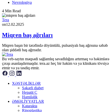
Nevrologiya
4 Min Read
Tera
on
12.02.2025
Miqren baş ağrıları
Miqren başın bir tərəfində döyüntülü, pulsasiyalı baş ağrısına səbəb
olan şiddətli baş ağrısıdır.
Bu veb-saytın məqsədi sağlamlıq savadlılığını artırmaq və həkimlərə
çıxışı asanlaşdırmaqdır. tera.az heç bir həkim və ya klinikanı tövsiyə
etmir və ya təsdiq etmir.
XƏSTƏLİKLƏR
Şəkərli diabet
Hepatit C
Hamiləlik
ƏMƏLİYYATLAR
Katarakta
Rinoplastika