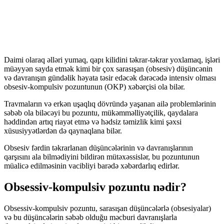
Daimi olaraq əlləri yumaq, qapı kilidini təkrar-təkrar yoxlamaq, işləri
müəyyən sayda etmək kimi bir çox sarasışan (obsesiv) düşüncənin
və davranışın gündəlik həyata təsir edəcək dərəcədə intensiv olması
obsesiv-kompulsiv pozuntunun (OKP) xəbərçisi ola bilər.
Travmaların və erkən uşaqlıq dövründə yaşanan ailə problemlərinin
səbəb ola biləcəyi bu pozuntu, mükəmməlliyətçilik, qaydalara
həddindən artıq riayət etmə və hədsiz təmizlik kimi şəxsi
xüsusiyyətlərdən də qaynaqlana bilər.
Obsesiv fərdin təkrarlanan düşüncələrinin və davranışlarının
qarşısını ala bilmədiyini bildirən mütəxəssislər, bu pozuntunun
müalicə edilməsinin vacibliyi barədə xəbərdarlıq edirlər.
Obsessiv-kompulsiv pozuntu nədir?
Obsessiv-kompulsiv pozuntu, sarasışan düşüncələrlə (obsesiyalar)
və bu düşüncələrin səbəb olduğu məcburi davranışlarla