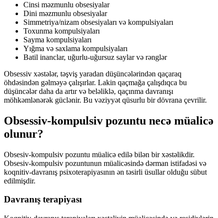
Cinsi məzmunlu obsesiyalar
Dini məzmunlu obsesiyalar
Simmetriya/nizam obsesiyaları və kompulsiyaları
Toxunma kompulsiyaları
Sayma kompulsiyaları
Yığma və saxlama kompulsiyaları
Batil inanclar, uğurlu-uğursuz saylar və rənglər
Obsessiv xəstələr, təşviş yaradan düşüncələrindən qaçaraq
öhdəsindən gəlməyə çalışırlar. Lakin qaçmağa çalışdıqca bu
düşüncələr daha da artır və beləliklə, qaçınma davranışı
möhkəmlənərək güclənir. Bu vəziyyət qüsurlu bir dövrana çevrilir.
Obsessiv-kompulsiv pozuntu necə müalicə
olunur?
Obsesiv-kompulsiv pozuntu müalicə edilə bilən bir xəstəlikdir.
Obsesiv-kompulsiv pozuntunun müalicəsində dərman istifadəsi və
koqnitiv-davranış psixoterapiyasının ən təsirli üsullar olduğu sübut
edilmişdir.
Davranış terapiyası