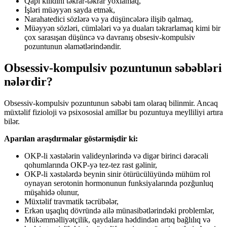
Qapı kilidini təkrar-təkrar yoxlamaq,
İşləri müəyyən sayda etmək,
Narahatedici sözlərə və ya düşüncələrə ilişib qalmaq,
Müəyyən sözləri, cümlələri və ya duaları təkrarlamaq kimi bir
çox sarasışan düşüncə və davranış obsesiv-kompulsiv
pozuntunun əlamətlərindəndir.
Obsessiv-kompulsiv pozuntunun səbəbləri
nələrdir?
Obsessiv-kompulsiv pozuntunun səbəbi tam olaraq bilinmir. Ancaq
müxtəlif fizioloji və psixososial amillər bu pozuntuya meylliliyi artıra
bilər.
Aparılan araşdırmalar göstərmişdir ki:
OKP-li xəstələrin valideynlərində və digər birinci dərəcəli
qohumlarında OKP-yə tez-tez rast gəlinir,
OKP-li xəstələrdə beynin sinir ötürücülüyündə mühüm rol
oynayan serotonin hormonunun funksiyalarında pozğunluq
müşahidə olunur,
Müxtəlif travmatik təcrübələr,
Erkən uşaqlıq dövründə ailə münasibətlərindəki problemlər,
Mükəmməlliyətçilik, qaydalara həddindən artıq bağlılıq və