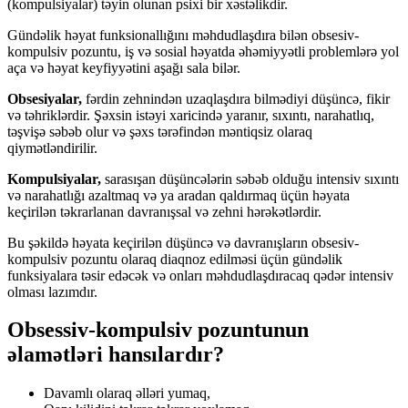
(kompulsiyalar) təyin olunan psixi bir xəstəlikdir.
Gündəlik həyat funksionallığını məhdudlaşdıra bilən obsesiv-
kompulsiv pozuntu, iş və sosial həyatda əhəmiyyətli problemlərə yol
aça və həyat keyfiyyətini aşağı sala bilər.
Obsesiyalar,
fərdin zehnindən uzaqlaşdıra bilmədiyi düşüncə, fikir
və təhriklərdir. Şəxsin istəyi xaricində yaranır, sıxıntı, narahatlıq,
təşvişə səbəb olur və şəxs tərəfindən məntiqsiz olaraq
qiymətləndirilir.
Kompulsiyalar,
sarasışan düşüncələrin səbəb olduğu intensiv sıxıntı
və narahatlığı azaltmaq və ya aradan qaldırmaq üçün həyata
keçirilən təkrarlanan davranışsal və zehni hərəkətlərdir.
Bu şəkildə həyata keçirilən düşüncə və davranışların obsesiv-
kompulsiv pozuntu olaraq diaqnoz edilməsi üçün gündəlik
funksiyalara təsir edəcək və onları məhdudlaşdıracaq qədər intensiv
olması lazımdır.
Obsessiv-kompulsiv pozuntunun
əlamətləri hansılardır?
Davamlı olaraq əlləri yumaq,