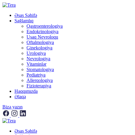
Əsas Səhifə
Sağlamlıq
Qastroenterologiya
Endokrinologiya
Uşaq Nevroloqu
Oftalmologiya
Ginekologiya
Urologiya
Nevrologiya
Vitaminlər
Stomatologiya
Pediatriya
Allerqologiya
Fizioterapiya
Haqqımızda
Əlaqə
Bizə yazın
Əsas Səhifə