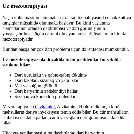
Üz mezoterapiyası
Yaşın irəliləməsinin təbii nəticəsi olaraq üz nahiyəsində nazik xətt və
qırışıqlar müşahidə olunmağa başlayır. Bu kimi yaşlanma
əlamətlərinin ortadan qaldırılması və dəri görünüşünün
yaxşılaşdırılması üçün cərrahi olmayan ən təsirli üsullardan biri də
mezoterapiyadır.
Bundan başqa bir çox dəri problemi üçün də istifadəsi mümkündür.
Üz mezoterapiyası ilə düzəldilə bilən problemlər bu şəkildə
sıralana bilər:
Dəri quruluğu və qabıq-qabıq tökülmə
Dəri ləkələri, sızanaq və yara izləri
Mat və solğun görüntü
Dəri baryerinin zədələndiyi hallar
Sızanaq və komedon problemləri
Mezoterapiya ilə
C vitamini
, A vitamini, Hialuronik turşu kimi
məhsulların dəriyə inyeksiyası təmin edilə bilər. Bu cür məhsulların
istifadəsi ilə daha parlaq, canlı və sağlam dəri görünüşü əldə edilə
bilər.
Hüceyrə yenilənməsi stimullaşdırılaraq dəri baryerinin