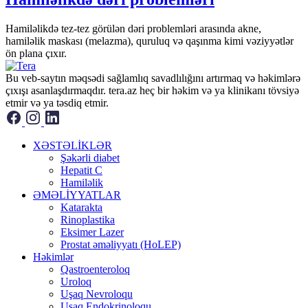
Hamiləlikdə tez-tez görülən dəri problemləri arasında akne,
hamiləlik maskası (melazma), quruluq və qaşınma kimi vəziyyətlər
ön plana çıxır.
Bu veb-saytın məqsədi sağlamlıq savadlılığını artırmaq və həkimlərə
çıxışı asanlaşdırmaqdır. tera.az heç bir həkim və ya klinikanı tövsiyə
etmir və ya təsdiq etmir.
XƏSTƏLİKLƏR
Şəkərli diabet
Hepatit C
Hamiləlik
ƏMƏLİYYATLAR
Katarakta
Rinoplastika
Eksimer Lazer
Prostat əməliyyatı (HoLEP)
Həkimlər
Qastroenteroloq
Uroloq
Uşaq Nevroloqu
Uşaq Endokrinoloqu