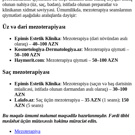
olunan nahiyə (üz, saç, bədən), istifadə olunan preparatlar və
klinikanın xidmət səviyyəsi. Ümumilikdə, mezoterapiya seanslarının
qiymətləri aşağıdakı aralıqlarda dəyişir:
Üz və dəri mezoterapiyası
Epimis Estetik Klinika
: Mezoterapiya (dəri növündən asılı
olaraq) –
40–100 AZN
Kosmetologiya-Dermatologiya.az
: Mezoterapiya qiyməti –
50–100 AZN
Haymorit.com
: Mezoterapiya qiyməti –
50–100 AZN
Saç mezoterapiyası
Epimis Estetik Klinika
: Mezoterapiya (saçın və baş dərisinin
müalicəsi, istifadə olunan dərmandan asılı olaraq) –
30–100
AZN
Lalafo.az
: Saç üçün mezoterapiya –
35 AZN
(1 seans);
150
AZN
(5 seans)
Bu məqalə ümumi məlumat məqsədilə hazırlanmışdır. Fərdi tibbi
məsləhət üçün mütəxəssis həkimə müraciət edin.
Mezoterapiya