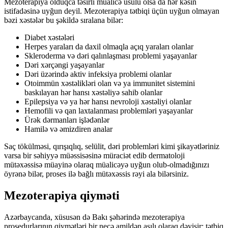
Mezoterapiya olduqca təsirli müalicə üsulu olsa da hər kəsin
istifadəsinə uyğun deyil. Mezoterapiya tətbiqi üçün uyğun olmayan
bəzi xəstələr bu şəkildə sıralana bilər:
Diabet xəstələri
Herpes yaraları da daxil olmaqla açıq yaraları olanlar
Skleroderma və dəri qalınlaşması problemi yaşayanlar
Dəri xərçəngi yaşayanlar
Dəri üzərində aktiv infeksiya problemi olanlar
Otoimmün xəstəlikləri olan və ya immunitet sistemini
baskılayan hər hansı xəstəliyə sahib olanlar
Epilepsiya və ya hər hansı nevroloji xəstəliyi olanlar
Hemofili və qan laxtalanması problemləri yaşayanlar
Ürək dərmanları işlədənlər
Hamilə və əmizdiren analar
Saç tökülməsi, qırışıqlıq, selülit, dəri problemləri kimi şikayətləriniz
varsa bir səhiyyə müəssisəsinə müraciət edib dermatoloji
mütəxəssisə müayinə olaraq müalicəyə uyğun olub-olmadığınızı
öyrənə bilər, proses ilə bağlı mütəxəssis rəyi ala bilərsiniz.
Mezoterapiya qiyməti
Azərbaycanda, xüsusən də Bakı şəhərində mezoterapiya
prosedurlarının qiymətləri bir neçə amildən asılı olaraq dəyişir: tətbiq