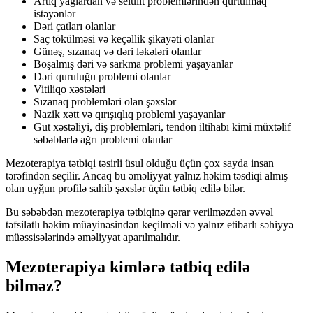
Artıq yağlardan və selülit problemlərindən qurtulmaq
istəyənlər
Dəri çatları olanlar
Saç tökülməsi və keçəllik şikayəti olanlar
Günəş, sızanaq və dəri ləkələri olanlar
Boşalmış dəri və sarkma problemi yaşayanlar
Dəri quruluğu problemi olanlar
Vitiliqo xəstələri
Sızanaq problemləri olan şəxslər
Nazik xətt və qırışıqlıq problemi yaşayanlar
Gut xəstəliyi, diş problemləri, tendon iltihabı kimi müxtəlif
səbəblərlə ağrı problemi olanlar
Mezoterapiya tətbiqi təsirli üsul olduğu üçün çox sayda insan
tərəfindən seçilir. Ancaq bu əməliyyat yalnız həkim təsdiqi almış
olan uyğun profilə sahib şəxslər üçün tətbiq edilə bilər.
Bu səbəbdən mezoterapiya tətbiqinə qərar verilməzdən əvvəl
təfsilatlı həkim müayinəsindən keçilməli və yalnız etibarlı səhiyyə
müəssisələrində əməliyyat aparılmalıdır.
Mezoterapiya kimlərə tətbiq edilə
bilməz?