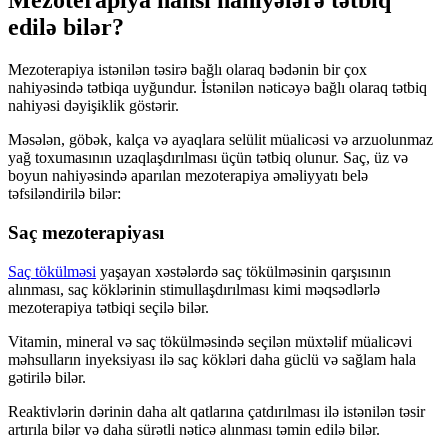
Mezoterapiya hansı nahiyələrə tətbiq
edilə bilər?
Mezoterapiya istənilən təsirə bağlı olaraq bədənin bir çox
nahiyəsində tətbiqa uyğundur. İstənilən nəticəyə bağlı olaraq tətbiq
nahiyəsi dəyişiklik göstərir.
Məsələn, göbək, kalça və ayaqlara selülit müalicəsi və arzuolunmaz
yağ toxumasının uzaqlaşdırılması üçün tətbiq olunur. Saç, üz və
boyun nahiyəsində aparılan mezoterapiya əməliyyatı belə
təfsiləndirilə bilər:
Saç mezoterapiyası
Saç tökülməsi
yaşayan xəstələrdə saç tökülməsinin qarşısının
alınması, saç köklərinin stimullaşdırılması kimi məqsədlərlə
mezoterapiya tətbiqi seçilə bilər.
Vitamin, mineral və saç tökülməsində seçilən müxtəlif müalicəvi
məhsulların inyeksiyası ilə saç kökləri daha güclü və sağlam hala
gətirilə bilər.
Reaktivlərin dərinin daha alt qatlarına çatdırılması ilə istənilən təsir
artırıla bilər və daha sürətli nəticə alınması təmin edilə bilər.