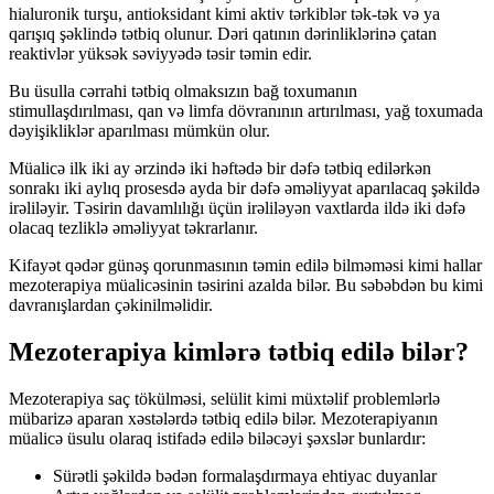
hialuronik turşu, antioksidant kimi aktiv tərkiblər tək-tək və ya
qarışıq şəklində tətbiq olunur. Dəri qatının dərinliklərinə çatan
reaktivlər yüksək səviyyədə təsir təmin edir.
Bu üsulla cərrahi tətbiq olmaksızın bağ toxumanın
stimullaşdırılması, qan və limfa dövranının artırılması, yağ toxumada
dəyişikliklər aparılması mümkün olur.
Müalicə ilk iki ay ərzində iki həftədə bir dəfə tətbiq edilərkən
sonrakı iki aylıq prosesdə ayda bir dəfə əməliyyat aparılacaq şəkildə
irəliləyir. Təsirin davamlılığı üçün irəliləyən vaxtlarda ildə iki dəfə
olacaq tezliklə əməliyyat təkrarlanır.
Kifayət qədər günəş qorunmasının təmin edilə bilməməsi kimi hallar
mezoterapiya müalicəsinin təsirini azalda bilər. Bu səbəbdən bu kimi
davranışlardan çəkinilməlidir.
Mezoterapiya kimlərə tətbiq edilə bilər?
Mezoterapiya saç tökülməsi, selülit kimi müxtəlif problemlərlə
mübarizə aparan xəstələrdə tətbiq edilə bilər. Mezoterapiyanın
müalicə üsulu olaraq istifadə edilə biləcəyi şəxslər bunlardır:
Sürətli şəkildə bədən formalaşdırmaya ehtiyac duyanlar