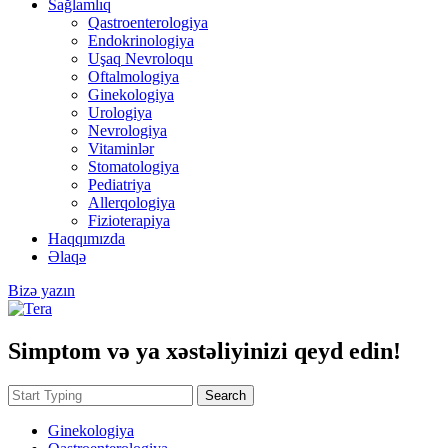
Sağlamlıq
Qastroenterologiya
Endokrinologiya
Uşaq Nevroloqu
Oftalmologiya
Ginekologiya
Urologiya
Nevrologiya
Vitaminlər
Stomatologiya
Pediatriya
Allerqologiya
Fizioterapiya
Haqqımızda
Əlaqə
Bizə yazın
Simptom və ya xəstəliyinizi qeyd edin!
Search
Ginekologiya