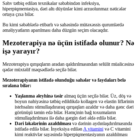
Səhv tətbiq edilən texnikalar səbəbindən infeksiya,
hiperpiqmentasiya, dəri altı düyünlər kimi arzuolunmaz nəticələr
ortaya çıxa bilər.
Bu kimi səbəblərlə etibarlı və sahəsində mütəxəssis qurumlərdə
əməliyyatların aparılması daha düzgün seçim olacaqdır.
Mezoterapiya nə üçün istifadə olunur? Nə
işə yarayır?
Mezoterapiya qırışıqların aradan qaldırılmasından selülit müalicəsinə
qədər müxtəlif məqsədlərlə seçilə bilər.
Mezoterapiyanın istifadə olunduğu sahələr və faydaları belə
sıralana bilər:
Yaşlanma əleyhinə təsir
almaq üçün seçilə bilər. Üz, döş və
boyun nahiyəsinə tətbiq edildikdə kollagen və elastin liflərinin
istehsalını stimullaşdıraraq qırışıqları azaldır və daha gənc dəri
görünüşü təmin edə bilər. Həmçinin bağ toxumaların
stimullaşdırılması ilə daha gərgin dəri əldə edilə bilər.
Dəri ləkələrinin azaldılması
və dərinin aydınlaşdırılmasında
istifadə edilə bilər. İnyeksiya edilən
A vitamini
və C vitamini
kimi reaktivlər sayəsində hiperpiqmentasiyanın azaldılması