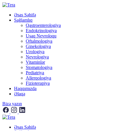
Əsas Səhifə
Sağlamlıq
Qastroenterologiya
Endokrinologiya
Uşaq Nevroloqu
Oftalmologiya
Ginekologiya
Urologiya
Nevrologiya
Vitaminlər
Stomatologiya
Pediatriya
Allerqologiya
Fizioterapiya
Haqqımızda
Əlaqə
Bizə yazın
Əsas Səhifə