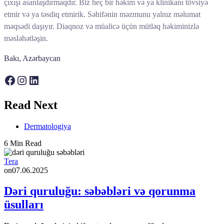
çıxışı asanlaşdırmaqdır. Biz heç bir həkim və ya klinikanı tövsiyə
etmir və ya təsdiq etmirik. Səhifənin məzmunu yalnız məlumat
məqsədi daşıyır. Diaqnoz və müalicə üçün mütləq həkiminizlə
məsləhətləşin.
Bakı, Azərbaycan
Facebook
Instagram
LinkedIn
Read Next
Dermatologiya
6 Min Read
Tera
on
07.06.2025
Dəri quruluğu: səbəbləri və qorunma
üsulları