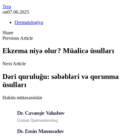
Tera
on
07.06.2025
Dermatologiya
Share
Previous Article
Ekzema niyə olur? Müalicə üsulları
Next Article
Dəri quruluğu: səbəbləri və qorunma
üsulları
Həkim mütəxəssislər
Dr. Cavanşir Vahabov
Uzman Qastroenteroloq
Dr. Emin Məmmədov