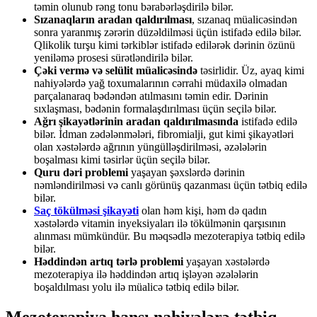
təmin olunub rəng tonu bərabərləşdirilə bilər.
Sızanaqların aradan qaldırılması
, sızanaq müalicəsindən
sonra yaranmış zərərin düzəldilməsi üçün istifadə edilə bilər.
Qlikolik turşu kimi tərkiblər istifadə edilərək dərinin özünü
yeniləmə prosesi sürətləndirilə bilər.
Çəki vermə və selülit müalicəsində
təsirlidir. Üz, ayaq kimi
nahiyələrdə yağ toxumalarının cərrahi müdaxilə olmadan
parçalanaraq bədəndən atılmasını təmin edir. Dərinin
sıxlaşması, bədənin formalaşdırılması üçün seçilə bilər.
Ağrı şikayətlərinin aradan qaldırılmasında
istifadə edilə
bilər. İdman zədələnmələri, fibromialji, gut kimi şikayətləri
olan xəstələrdə ağrının yüngülləşdirilməsi, əzələlərin
boşalması kimi təsirlər üçün seçilə bilər.
Quru dəri problemi
yaşayan şəxslərdə dərinin
nəmləndirilməsi və canlı görünüş qazanması üçün tətbiq edilə
bilər.
Saç tökülməsi şikayəti
olan həm kişi, həm də qadın
xəstələrdə vitamin inyeksiyaları ilə tökülmənin qarşısının
alınması mümkündür. Bu məqsədlə mezoterapiya tətbiq edilə
bilər.
Həddindən artıq tərlə problemi
yaşayan xəstələrdə
mezoterapiya ilə həddindən artıq işləyən əzələlərin
boşaldılması yolu ilə müalicə tətbiq edilə bilər.