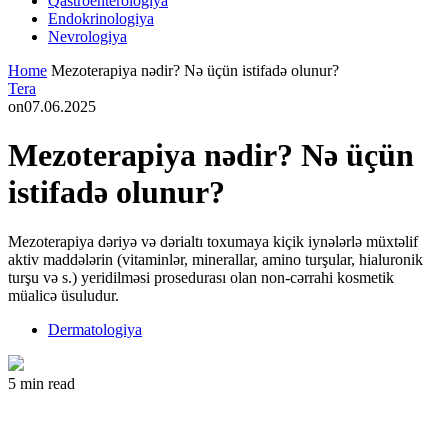
Qastroenterologiya
Endokrinologiya
Nevrologiya
Home
Mezoterapiya nədir? Nə üçün istifadə olunur?
Tera
on
07.06.2025
Mezoterapiya nədir? Nə üçün
istifadə olunur?
Mezoterapiya dəriyə və dərialtı toxumaya kiçik iynələrlə müxtəlif
aktiv maddələrin (vitaminlər, minerallar, amino turşular, hialuronik
turşu və s.) yeridilməsi prosedurası olan non-cərrahi kosmetik
müalicə üsuludur.
Dermatologiya
5 min read