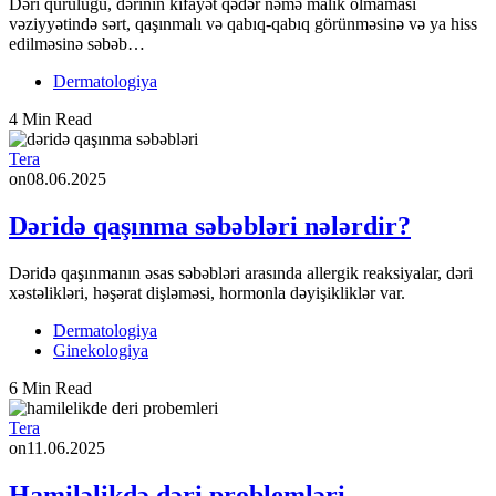
Dəri quruluğu, dərinin kifayət qədər nəmə malik olmaması
vəziyyətində sərt, qaşınmalı və qabıq-qabıq görünməsinə və ya hiss
edilməsinə səbəb…
Dermatologiya
4 Min Read
Tera
on
08.06.2025
Dəridə qaşınma səbəbləri nələrdir?
Dəridə qaşınmanın əsas səbəbləri arasında allergik reaksiyalar, dəri
xəstəlikləri, həşərat dişləməsi, hormonla dəyişikliklər var.
Dermatologiya
Ginekologiya
6 Min Read
Tera
on
11.06.2025
Hamiləlikdə dəri problemləri