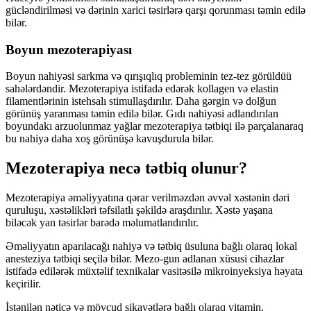
gücləndirilməsi və dərinin xarici təsirlərə qarşı qorunması təmin edilə
bilər.
Boyun mezoterapiyası
Boyun nahiyəsi sarkma və qırışıqlıq probleminin tez-tez görüldüü
sahələrdəndir. Mezoterapiya istifadə edərək kollagen və elastin
filamentlərinin istehsalı stimullaşdırılır. Daha gərgin və dolğun
görünüş yaranması təmin edilə bilər. Gıdı nahiyəsi adlandırılan
boyundakı arzuolunmaz yağlar mezoterapiya tətbiqi ilə parçalanaraq
bu nahiyə daha xoş görünüşə kavuşdurula bilər.
Mezoterapiya necə tətbiq olunur?
Mezoterapiya əməliyyatına qərar verilməzdən əvvəl xəstənin dəri
quruluşu, xəstəlikləri təfsilatlı şəkildə araşdırılır. Xəstə yaşana
biləcək yan təsirlər barədə məlumatlandırılır.
Əməliyyatın aparılacağı nahiyə və tətbiq üsuluna bağlı olaraq lokal
anesteziya tətbiqi seçilə bilər. Mezo-gun adlanan xüsusi cihazlar
istifadə edilərək müxtəlif texnikalar vasitəsilə mikroinyeksiya həyata
keçirilir.
İstənilən nəticə və mövcud şikayətlərə bağlı olaraq vitamin,