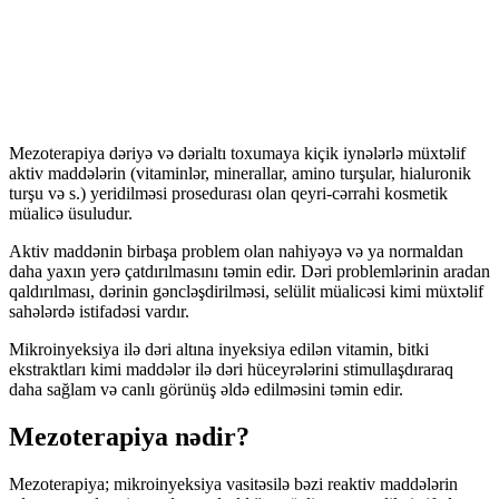
Mezoterapiya dəriyə və dərialtı toxumaya kiçik iynələrlə müxtəlif
aktiv maddələrin (vitaminlər, minerallar, amino turşular, hialuronik
turşu və s.) yeridilməsi prosedurası olan qeyri-cərrahi kosmetik
müalicə üsuludur.
Aktiv maddənin birbaşa problem olan nahiyəyə və ya normaldan
daha yaxın yerə çatdırılmasını təmin edir. Dəri problemlərinin aradan
qaldırılması, dərinin gəncləşdirilməsi, selülit müalicəsi kimi müxtəlif
sahələrdə istifadəsi vardır.
Mikroinyeksiya ilə dəri altına inyeksiya edilən vitamin, bitki
ekstraktları kimi maddələr ilə dəri hüceyrələrini stimullaşdıraraq
daha sağlam və canlı görünüş əldə edilməsini təmin edir.
Mezoterapiya nədir?
Mezoterapiya; mikroinyeksiya vasitəsilə bəzi reaktiv maddələrin