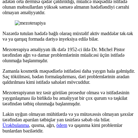
adətən orta dermisə qədər çatdırıldığı, müalicə məqsədilə istifadə
olunan məhsullardan yüksək səmərə almanın hədəfləndiyi cərrahi
olmayan əməliyyatdır.
Nəzərdə tutulan hədəfə bağlı olaraq müxtəlif aktiv maddələr tək-tək
və ya qarışıq formada dəriyə inyeksiya edilə bilər.
Mezoterapiya əməliyyatı ilk dəfə 1952-ci ildə Dr. Michel Pistor
tərəfindən ağrı və damar problemlərinin müalicəsi üçün istifadə
olunmağa başlanmışdır.
Zamanla kosmetik məqsədlərlə istifadəsi daha yaygın hala gəlmişdir.
Saç tökülməsi, bədən formalaşdırması, dəri problemlərinin aradan
qaldırılması kimi istifadə sahələri mövcuddur.
Mezoterapiyanın tez təsir görülən prosedur olması və istifadəsinin
yaygınlaşması ilə birlikdə bu əməliyyat bir çox qurum və təşkilat
tərəfindən tətbiq olunmağa başlanmışdır.
Lakin uyğun olmayan mühitlərdə və ya mütəxəssis olmayan şəxslər
tərəfindən aparılan tətbiqlər yan təsirlərə səbəb ola bilər.
Ürəkbulanma
, qusma, ağrı,
ödem
və qaşınma kimi problemlər
bunlardan bəziləridir.