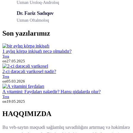
Uzman Uroloq-Androloq
Dr. Fariz Sadıqov
Uzman Oftalmoloq
Son yazılarımız
1 aylıq körpə inkişafı necə olmalıdır?
Tera
on
27.05.2025
2-ci dərəcəli varikosel nədir?
Tera
on
05.03.2026
A vitamini: Faydaları nələrdir? Hansı qidalarda olur?
Tera
on
19.05.2025
HAQQIMIZDA
Bu veb-saytın məqsədi sağlamlıq savadlılığını artırmaq və həkimlərə