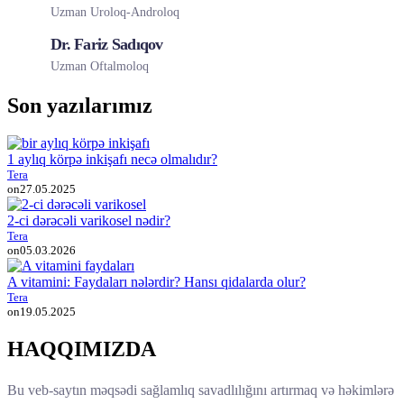
Uzman Uroloq-Androloq
Dr. Fariz Sadıqov
Uzman Oftalmoloq
Son yazılarımız
1 aylıq körpə inkişafı necə olmalıdır?
Tera
on
27.05.2025
2-ci dərəcəli varikosel nədir?
Tera
on
05.03.2026
A vitamini: Faydaları nələrdir? Hansı qidalarda olur?
Tera
on
19.05.2025
HAQQIMIZDA
Bu veb-saytın məqsədi sağlamlıq savadlılığını artırmaq və həkimlərə