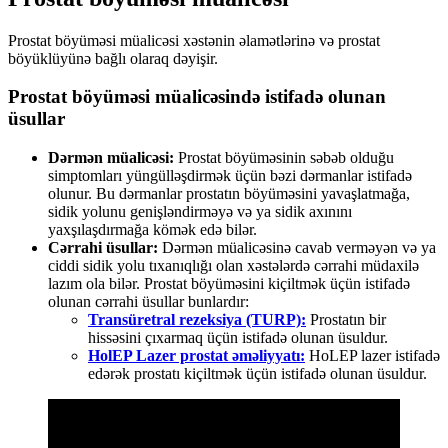
Prostat böyüməsi müalicəsi xəstənin əlamətlərinə və prostat
böyüklüyünə bağlı olaraq dəyişir.
Prostat böyüməsi müalicəsində istifadə olunan
üsullar
Dərmən müalicəsi:
Prostat böyüməsinin səbəb olduğu
simptomları yüngülləşdirmək üçün bəzi dərmanlar istifadə
olunur. Bu dərmanlar prostatın böyüməsini yavaşlatmağa,
sidik yolunu genişləndirməyə və ya sidik axınını
yaxşılaşdırmağa kömək edə bilər.
Cərrahi üsullar:
Dərmən müalicəsinə cavab verməyən və ya
ciddi sidik yolu tıxanıqlığı olan xəstələrdə cərrahi müdaxilə
lazım ola bilər. Prostat böyüməsini kiçiltmək üçün istifadə
olunan cərrahi üsullar bunlardır:
Transüretral rezeksiya (TURP):
Prostatın bir
hissəsini çıxarmaq üçün istifadə olunan üsuldur.
HolEP Lazer prostat əməliyyatı:
HoLEP lazer istifadə
edərək prostatı kiçiltmək üçün istifadə olunan üsuldur.