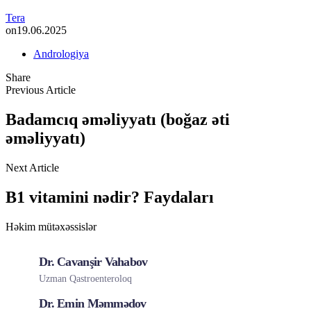
Tera
on
19.06.2025
Andrologiya
Share
Previous Article
Badamcıq əməliyyatı (boğaz əti
əməliyyatı)
Next Article
B1 vitamini nədir? Faydaları
Həkim mütəxəssislər
Dr. Cavanşir Vahabov
Uzman Qastroenteroloq
Dr. Emin Məmmədov