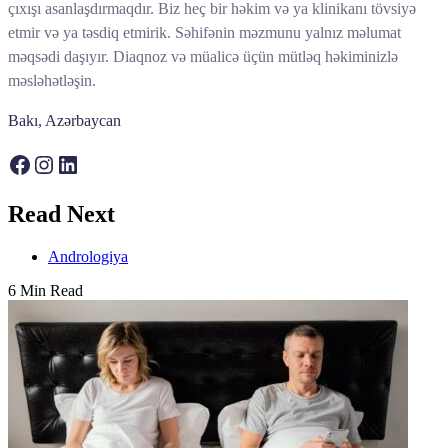
çıxışı asanlaşdırmaqdır. Biz heç bir həkim və ya klinikanı tövsiyə
etmir və ya təsdiq etmirik. Səhifənin məzmunu yalnız məlumat
məqsədi daşıyır. Diaqnoz və müalicə üçün mütləq həkiminizlə
məsləhətləşin.
Bakı, Azərbaycan
Facebook
Instagram
LinkedIn
Read Next
Andrologiya
6 Min Read