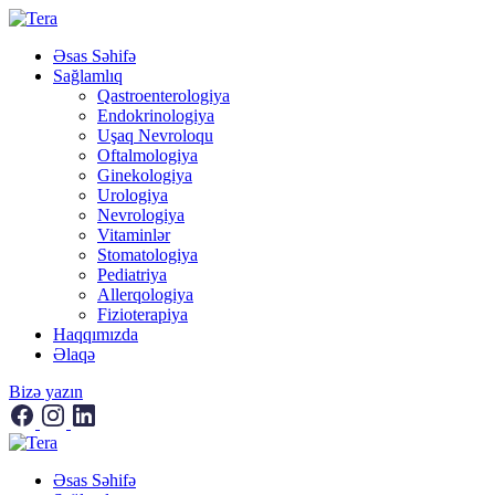
Əsas Səhifə
Sağlamlıq
Qastroenterologiya
Endokrinologiya
Uşaq Nevroloqu
Oftalmologiya
Ginekologiya
Urologiya
Nevrologiya
Vitaminlər
Stomatologiya
Pediatriya
Allerqologiya
Fizioterapiya
Haqqımızda
Əlaqə
Bizə yazın
Əsas Səhifə