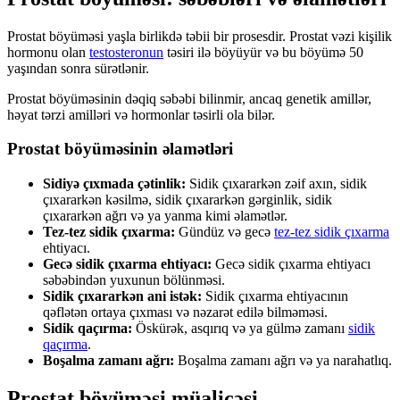
Prostat böyüməsi yaşla birlikdə təbii bir prosesdir. Prostat vəzi kişilik
hormonu olan
testosteronun
təsiri ilə böyüyür və bu böyümə 50
yaşından sonra sürətlənir.
Prostat böyüməsinin dəqiq səbəbi bilinmir, ancaq genetik amillər,
həyat tərzi amilləri və hormonlar təsirli ola bilər.
Prostat böyüməsinin əlamətləri
Sidiyə çıxmada çətinlik:
Sidik çıxararkən zəif axın, sidik
çıxararkən kəsilmə, sidik çıxararkən gərginlik, sidik
çıxararkən ağrı və ya yanma kimi əlamətlər.
Tez-tez sidik çıxarma:
Gündüz və gecə
tez-tez sidik çıxarma
ehtiyacı.
Gecə sidik çıxarma ehtiyacı:
Gecə sidik çıxarma ehtiyacı
səbəbindən yuxunun bölünməsi.
Sidik çıxararkən ani istək:
Sidik çıxarma ehtiyacının
qəflətən ortaya çıxması və nəzarət edilə bilməməsi.
Sidik qaçırma:
Öskürək, asqırıq və ya gülmə zamanı
sidik
qaçırma
.
Boşalma zamanı ağrı:
Boşalma zamanı ağrı və ya narahatlıq.
Prostat böyüməsi müalicəsi