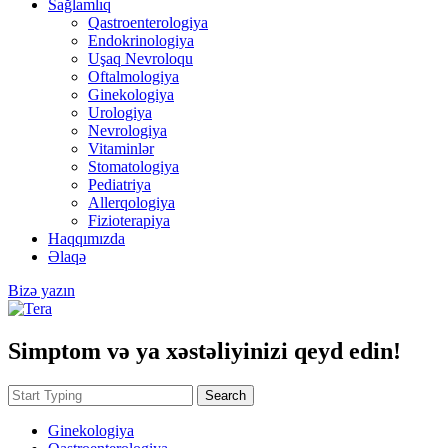
Sağlamlıq
Qastroenterologiya
Endokrinologiya
Uşaq Nevroloqu
Oftalmologiya
Ginekologiya
Urologiya
Nevrologiya
Vitaminlər
Stomatologiya
Pediatriya
Allerqologiya
Fizioterapiya
Haqqımızda
Əlaqə
Bizə yazın
Simptom və ya xəstəliyinizi qeyd edin!
Search
Ginekologiya