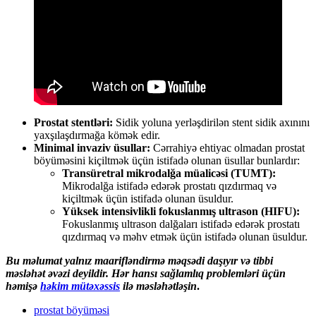
Prostat stentləri:
Sidik yoluna yerləşdirilən stent sidik axınını
yaxşılaşdırmağa kömək edir.
Minimal invaziv üsullar:
Cərrahiyə ehtiyac olmadan prostat
böyüməsini kiçiltmək üçün istifadə olunan üsullar bunlardır:
Transüretral mikrodalğa müalicəsi (TUMT):
Mikrodalğa istifadə edərək prostatı qızdırmaq və
kiçiltmək üçün istifadə olunan üsuldur.
Yüksek intensivlikli fokuslanmış ultrason (HIFU):
Fokuslanmış ultrason dalğaları istifadə edərək prostatı
qızdırmaq və məhv etmək üçün istifadə olunan üsuldur.
Bu məlumat yalnız maarifləndirmə məqsədi daşıyır və tibbi
məsləhət əvəzi deyildir. Hər hansı sağlamlıq problemləri üçün
həmişə
həkim mütəxəssis
ilə məsləhətləşin
.
prostat böyüməsi