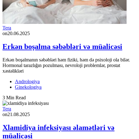
Tera
on
20.06.2025
Erkən boşalma səbəbləri və müalicəsi
Erkən boşalmanın səbəbləri həm fiziki, həm də psixoloji ola bilər.
Hormonal tarazlığın pozulması, nevroloji problemlər, prostat
xəstəlikləri
Andrologiya
Ginekologiya
3 Min Read
Tera
on
21.08.2025
Xlamidiya infeksiyası əlamətləri və
müalicəsi