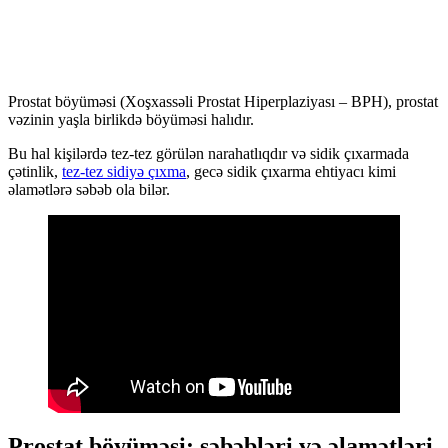
Prostat böyüməsi (Xoşxassəli Prostat Hiperplaziyası – BPH), prostat
vəzinin yaşla birlikdə böyüməsi halıdır.
Bu hal kişilərdə tez-tez görülən narahatlıqdır və sidik çıxarmada
çətinlik,
tez-tez sidiyə çıxma
, gecə sidik çıxarma ehtiyacı kimi
əlamətlərə səbəb ola bilər.
Prostat böyüməsi: səbəbləri və əlamətləri