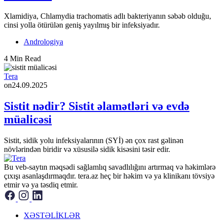
Xlamidiya, Chlamydia trachomatis adlı bakteriyanın səbəb olduğu,
cinsi yolla ötürülən geniş yayılmış bir infeksiyadır.
Andrologiya
4 Min Read
Tera
on
24.09.2025
Sistit nədir? Sistit əlamətləri və evdə
müalicəsi
Sistit, sidik yolu infeksiyalarının (SYİ) ən çox rast gəlinən
növlərindən biridir və xüsusilə sidik kisəsini təsir edir.
Bu veb-saytın məqsədi sağlamlıq savadlılığını artırmaq və həkimlərə
çıxışı asanlaşdırmaqdır. tera.az heç bir həkim və ya klinikanı tövsiyə
etmir və ya təsdiq etmir.
XƏSTƏLİKLƏR