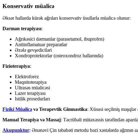
Konservativ müalicə
Əksər hallarda kürək ağrıları konservativ üsullarla müalicə olunur:
Dərman terapiyası
:
Ağrıkəsici dərmanlar (parasetamol, ibuprofen)
Antiinflamatuar preparatlar
Əzələ gevşediciləri
Xondroprotektorlar (osteoxondroz hallarında)
Fizioterapiya
:
Elektroforez
Maqnitoterapiya
Ultrasəs müalicəsi
Lazer terapiyası
Istilik prosedurları
Fiziki Müalicə
və Terapevtik Gimnastika
: Xüsusi seçilmiş məşqlər
Manual Terapiya və Massaj
: Təcrübəli mütəxəssis tərəfindən aparıl
Akupunktur
: Ənənəvi Çin təbabəti metodu bəzi xəstələrdə ağrının a