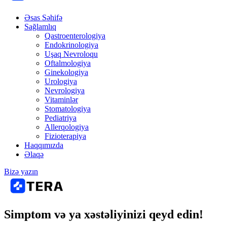
Əsas Səhifə
Sağlamlıq
Qastroenterologiya
Endokrinologiya
Uşaq Nevroloqu
Oftalmologiya
Ginekologiya
Urologiya
Nevrologiya
Vitaminlər
Stomatologiya
Pediatriya
Allerqologiya
Fizioterapiya
Haqqımızda
Əlaqə
Bizə yazın
Simptom və ya xəstəliyinizi qeyd edin!