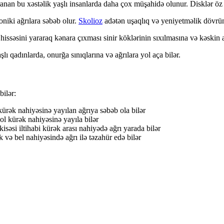
anan bu xəstəlik yaşlı insanlarda daha çox müşahidə olunur. Disklər öz ela
niki ağrılara səbəb olur.
Skolioz
adətən uşaqlıq və yeniyetməlik dövrün
hissəsini yararaq kənara çıxması sinir köklərinin sıxılmasına və kəskin a
lı qadınlarda, onurğa sınıqlarına və ağrılara yol aça bilər.
bilər:
 kürək nahiyəsinə yayılan ağrıya səbəb ola bilər
ol kürək nahiyəsinə yayıla bilər
kisəsi iltihabi kürək arası nahiyədə ağrı yarada bilər
 və bel nahiyəsində ağrı ilə təzahür edə bilər