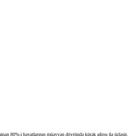
minən 80%-i həyatlarının müəyyən dövründə kürək ağrısı ilə üzləşir.