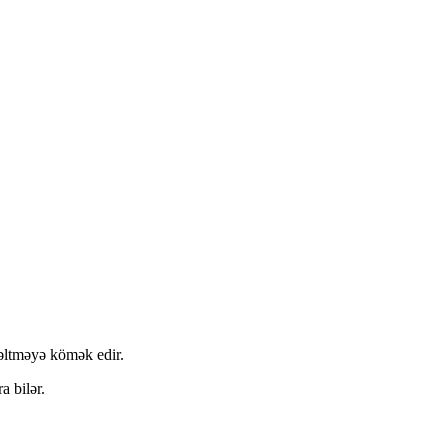
zəltməyə kömək edir.
a bilər.