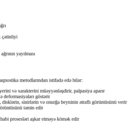
ğrı
 çətinliyi
 ağrının yayılması
aqnostika metodlarından istifadə edə bilər:
 yerini və xarakterini müəyyənləşdirir, palpasiya aparır
ə deformasiyaları göstərir
disklərin, sinirlərin və onurğa beyninin ətraflı görüntüsünü verir
görüntüsünü təmin edir
ltihabi prosesləri aşkar etməyə kömək edir