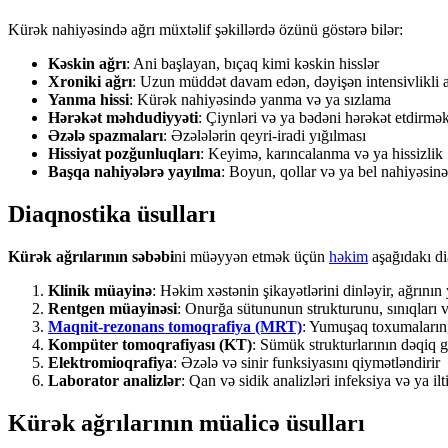
Kürək nahiyəsində ağrı müxtəlif şəkillərdə özünü göstərə bilər:
Kəskin ağrı
: Ani başlayan, bıçaq kimi kəskin hisslər
Xroniki ağrı
: Uzun müddət davam edən, dəyişən intensivlikli a
Yanma hissi
: Kürək nahiyəsində yanma və ya sızlama
Hərəkət məhdudiyyəti
: Çiynləri və ya bədəni hərəkət etdirmək
Əzələ spazmaları
: Əzələlərin qeyri-iradi yığılması
Hissiyat pozğunluqları
: Keyimə, karıncalanma və ya hissizlik
Başqa nahiyələrə yayılma
: Boyun, qollar və ya bel nahiyəsinə
Diaqnostika üsulları
Kürək ağrılarının səbəbi
ni müəyyən etmək üçün
həkim
aşağıdakı di
Klinik müayinə
: Həkim xəstənin şikayətlərini dinləyir, ağrının
Rentgen müayinəsi
: Onurğa sütununun strukturunu, sınıqları v
Maqnit-rezonans tomoqrafiya (MRT)
: Yumuşaq toxumaların, 
Kompüter tomoqrafiyası (KT)
: Sümük strukturlarının dəqiq 
Elektromioqrafiya
: Əzələ və sinir funksiyasını qiymətləndirir
Laborator analizlər
: Qan və sidik analizləri infeksiya və ya i
Kürək ağrılarının müalicə üsulları