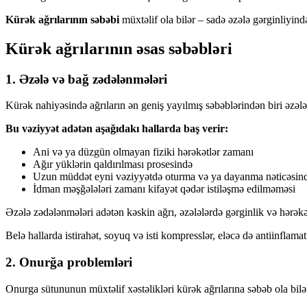
Kürək ağrılarının səbəbi
müxtəlif ola bilər – sadə əzələ gərginliyin
Kürək ağrılarının əsas səbəbləri
1. Əzələ və bağ zədələnmələri
Kürək nahiyəsində ağrıların ən geniş yayılmış səbəblərindən biri əzələ
Bu vəziyyət adətən aşağıdakı hallarda baş verir:
Ani və ya düzgün olmayan fiziki hərəkətlər zamanı
Ağır yüklərin qaldırılması prosesində
Uzun müddət eyni vəziyyətdə oturma və ya dayanma nəticəsin
İdman məşğələləri zamanı kifayət qədər istiləşmə edilməməsi
Əzələ zədələnmələri adətən kəskin ağrı, əzələlərdə gərginlik və hərəkə
Belə hallarda istirahət, soyuq və isti kompresslər, eləcə də antiinflama
2. Onurğa problemləri
Onurga sütununun müxtəlif xəstəlikləri kürək ağrılarına səbəb ola bilə