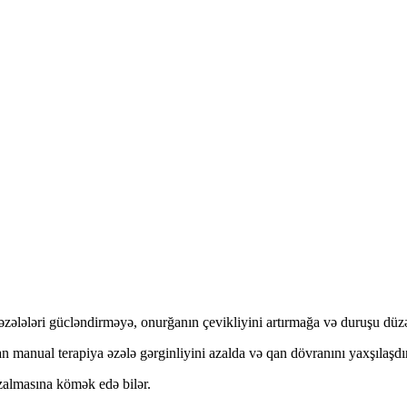
 əzələləri gücləndirməyə, onurğanın çevikliyini artırmağa və duruşu dü
an manual terapiya əzələ gərginliyini azalda və qan dövranını yaxşılaşdır
zalmasına kömək edə bilər.