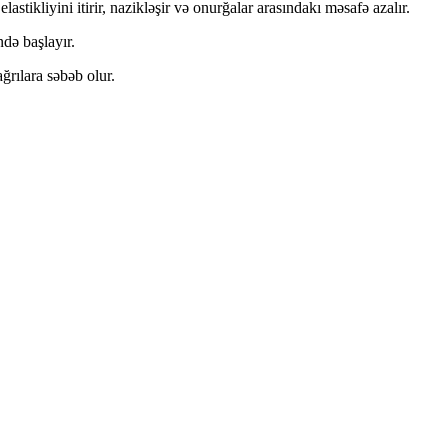
stikliyini itirir, nazikləşir və onurğalar arasındakı məsafə azalır.
də başlayır.
ğrılara səbəb olur.