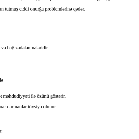
dən tutmuş ciddi onurğa problemlərinə qədər.
 və bağ zədələnmələridir.
də
t məhdudiyyəti ilə özünü göstərir.
tuar dərmanlar tövsiyə olunur.
r: