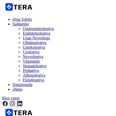
Əsas Səhifə
Sağlamlıq
Qastroenterologiya
Endokrinologiya
Uşaq Nevroloqu
Oftalmologiya
Ginekologiya
Urologiya
Nevrologiya
Vitaminlər
Stomatologiya
Pediatriya
Allerqologiya
Fizioterapiya
Haqqımızda
Əlaqə
Bizə yazın