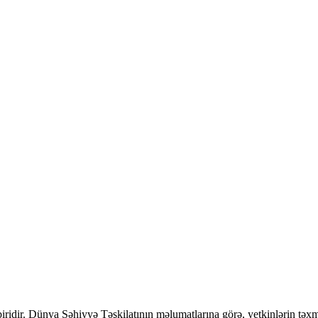
biridir. Dünya Səhiyyə Təşkilatının məlumatlarına görə, yetkinlərin təx