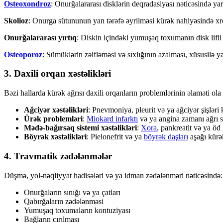
Osteoxondroz
: Onurğalararası disklərin deqradasiyası nəticəsində yar
Skolioz
: Onurga sütununun yan tərəfə əyrilməsi kürək nahiyəsində xro
Onurğalararası yırtıq
: Diskin içindəki yumuşaq toxumanın disk lifli 
Osteoporoz
: Sümüklərin zəifləməsi və sıxlığının azalması, xüsusilə yaş
3. Daxili orqan xəstəlikləri
Bəzi hallarda kürək ağrısı daxili orqanların problemlərinin əlaməti ola 
Ağciyər xəstəlikləri
: Pnevmoniya, pleurit və ya ağciyər şişləri
Ürək problemləri
:
Miokard infarktı
və ya angina zamanı ağrı s
Mədə-bağırsaq sistemi xəstəlikləri
:
Xora
, pankreatit və ya öd 
Böyrək xəstəlikləri
: Pielonefrit və ya
böyrək daşları
aşağı kürək
4. Travmatik zədələnmələr
Düşmə, yol-nəqliyyat hadisələri və ya idman zədələnməri nəticəsində:
Onurğaların sınığı və ya çatları
Qabırğaların zədələnməsi
Yumuşaq toxumaların kontuziyası
Bağların cırılması