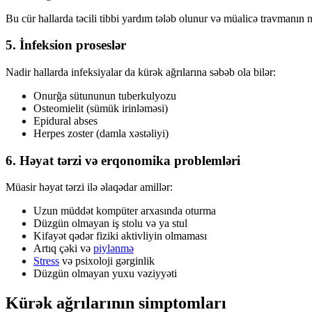
Bu cür hallarda təcili tibbi yardım tələb olunur və müalicə travmanın 
5. İnfeksion proseslər
Nadir hallarda infeksiyalar da kürək ağrılarına səbəb ola bilər:
Onurğa sütununun tuberkulyozu
Osteomielit (sümük irinləməsi)
Epidural abses
Herpes zoster (damla xəstəliyi)
6. Həyat tərzi və erqonomika problemləri
Müasir həyat tərzi ilə əlaqədar amillər:
Uzun müddət kompüter arxasında oturma
Düzgün olmayan iş stolu və ya stul
Kifayət qədər fiziki aktivliyin olmaması
Artıq çəki və
piylənmə
Stress
və psixoloji gərginlik
Düzgün olmayan yuxu vəziyyəti
Kürək ağrılarının simptomları