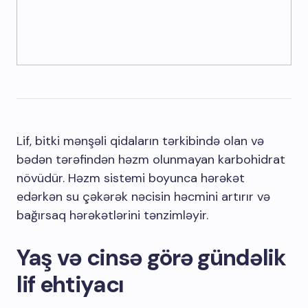
Lif, bitki mənşəli qidaların tərkibində olan və
bədən tərəfindən həzm olunmayan karbohidrat
növüdür. Həzm sistemi boyunca hərəkət
edərkən su çəkərək nəcisin həcmini artırır və
bağırsaq hərəkətlərini tənzimləyir.
Yaş və cinsə görə gündəlik
lif ehtiyacı