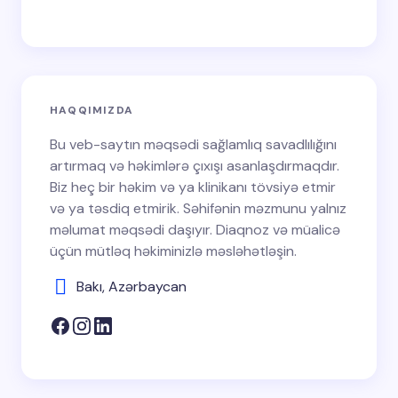
HAQQIMIZDA
Bu veb-saytın məqsədi sağlamlıq savadlılığını
artırmaq və həkimlərə çıxışı asanlaşdırmaqdır.
Biz heç bir həkim və ya klinikanı tövsiyə etmir
və ya təsdiq etmirik. Səhifənin məzmunu yalnız
məlumat məqsədi daşıyır. Diaqnoz və müalicə
üçün mütləq həkiminizlə məsləhətləşin.
Bakı, Azərbaycan