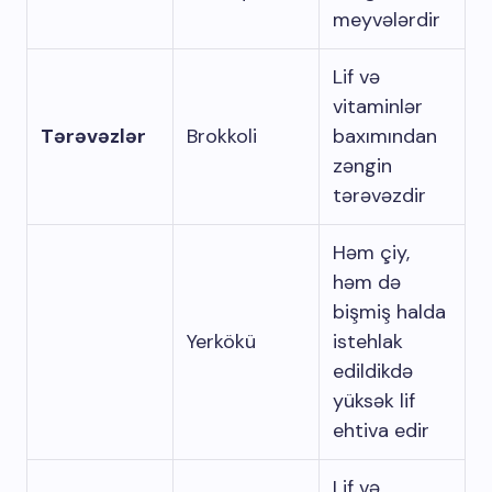
meyvələrdir
Lif və
vitaminlər
Tərəvəzlər
Brokkoli
baxımından
zəngin
tərəvəzdir
Həm çiy,
həm də
bişmiş halda
Yerkökü
istehlak
edildikdə
yüksək lif
ehtiva edir
Lif və