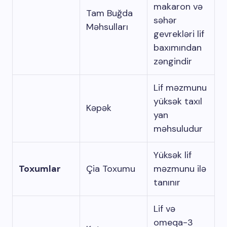
makaron və
Tam Buğda
səhər
Məhsulları
gevrekləri lif
baxımından
zəngindir
Lif məzmunu
yüksək taxıl
Kəpək
yan
məhsuludur
Yüksək lif
Toxumlar
Çia Toxumu
məzmunu ilə
tanınır
Lif və
omeqa-3