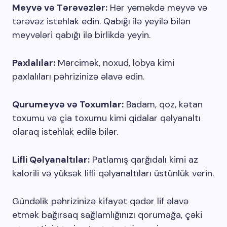
Meyvə və Tərəvəzlər:
Hər yeməkdə meyvə və
tərəvəz istehlak edin. Qabığı ilə yeyilə bilən
meyvələri qabığı ilə birlikdə yeyin.
Paxlalılar:
Mərcimək, noxud, lobya kimi
paxlalıları pəhrizinizə əlavə edin.
Qurumeyvə və Toxumlar:
Badam, qoz, kətan
toxumu və çia toxumu kimi qidalar qəlyanaltı
olaraq istehlak edilə bilər.
Lifli Qəlyanaltılar:
Patlamış qarğıdalı kimi az
kalorili və yüksək lifli qəlyanaltıları üstünlük verin.
Gündəlik pəhrizinizə kifayət qədər lif əlavə
etmək bağırsaq sağlamlığınızı qorumağa, çəki