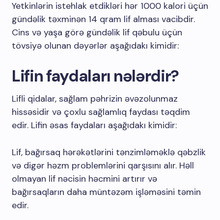
Yetkinlərin istehlak etdikləri hər 1000 kalori üçün
gündəlik təxminən 14 qram lif alması vacibdir.
Cins və yaşa görə gündəlik lif qəbulu üçün
tövsiyə olunan dəyərlər aşağıdakı kimidir:
Lifin faydaları nələrdir?
Lifli qidalar, sağlam pəhrizin əvəzolunmaz
hissəsidir və çoxlu sağlamlıq faydası təqdim
edir. Lifin əsas faydaları aşağıdakı kimidir:
Lif, bağırsaq hərəkətlərini tənzimləməklə qəbzlik
və digər həzm problemlərini qarşısını alır. Həll
olmayan lif nəcisin həcmini artırır və
bağırsaqların daha müntəzəm işləməsini təmin
edir.