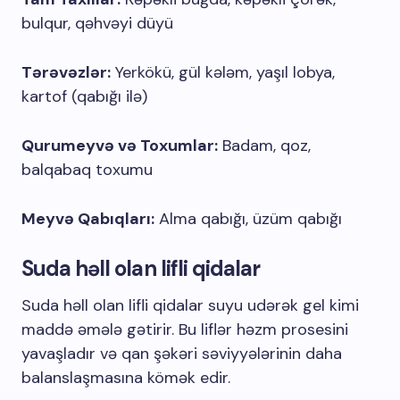
bulqur, qəhvəyi düyü
Tərəvəzlər:
Yerkökü, gül kələm, yaşıl lobya,
kartof (qabığı ilə)
Qurumeyvə və Toxumlar:
Badam, qoz,
balqabaq toxumu
Meyvə Qabıqları:
Alma qabığı, üzüm qabığı
Suda həll olan lifli qidalar
Suda həll olan lifli qidalar suyu udərək gel kimi
maddə əmələ gətirir. Bu liflər həzm prosesini
yavaşladır və qan şəkəri səviyyələrinin daha
balanslaşmasına kömək edir.