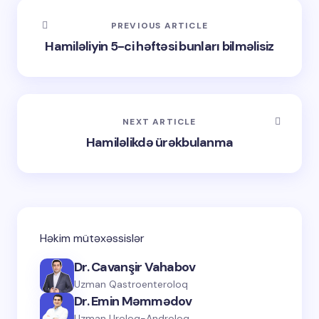
PREVIOUS ARTICLE
Hamiləliyin 5-ci həftəsi bunları bilməlisiz
NEXT ARTICLE
Hamiləlikdə ürəkbulanma
Həkim mütəxəssislər
Dr. Cavanşir Vahabov
Uzman Qastroenteroloq
Dr. Emin Məmmədov
Uzman Uroloq-Androloq