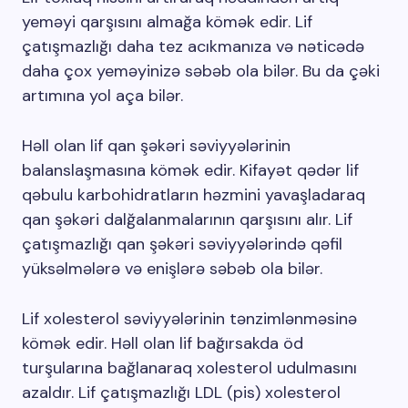
yeməyi qarşısını almağa kömək edir. Lif
çatışmazlığı daha tez acıkmanıza və nəticədə
daha çox yeməyinizə səbəb ola bilər. Bu da çəki
artımına yol aça bilər.
Həll olan lif qan şəkəri səviyyələrinin
balanslaşmasına kömək edir. Kifayət qədər lif
qəbulu karbohidratların həzmini yavaşladaraq
qan şəkəri dalğalanmalarının qarşısını alır. Lif
çatışmazlığı qan şəkəri səviyyələrində qəfil
yüksəlmələrə və enişlərə səbəb ola bilər.
Lif xolesterol səviyyələrinin tənzimlənməsinə
kömək edir. Həll olan lif bağırsakda öd
turşularına bağlanaraq xolesterol udulmasını
azaldır. Lif çatışmazlığı LDL (pis) xolesterol