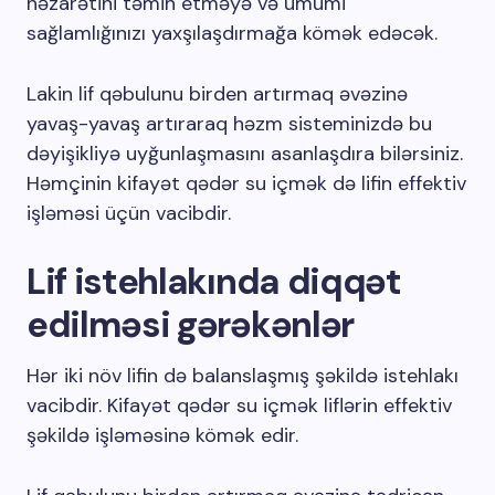
nəzarətini təmin etməyə və ümumi
sağlamlığınızı yaxşılaşdırmağa kömək edəcək.
Lakin lif qəbulunu birden artırmaq əvəzinə
yavaş-yavaş artıraraq həzm sisteminizdə bu
dəyişikliyə uyğunlaşmasını asanlaşdıra bilərsiniz.
Həmçinin kifayət qədər su içmək də lifin effektiv
işləməsi üçün vacibdir.
Lif istehlakında diqqət
edilməsi gərəkənlər
Hər iki növ lifin də balanslaşmış şəkildə istehlakı
vacibdir. Kifayət qədər su içmək liflərin effektiv
şəkildə işləməsinə kömək edir.