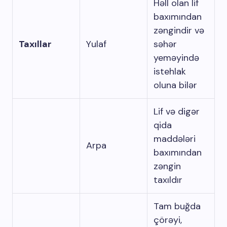
Həll olan lif
baxımından
zəngindir və
Taxıllar
Yulaf
səhər
yeməyində
istehlak
oluna bilər
Lif və digər
qida
maddələri
Arpa
baxımından
zəngin
taxıldır
Tam buğda
çörəyi,