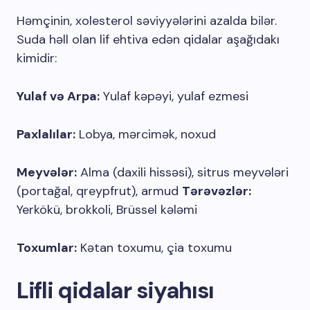
Həmçinin, xolesterol səviyyələrini azalda bilər.
Suda həll olan lif ehtiva edən qidalar aşağıdakı
kimidir:
Yulaf və Arpa:
Yulaf kəpəyi, yulaf ezmesi
Paxlalılar:
Lobya, mərcimək, noxud
Meyvələr:
Alma (daxili hissəsi), sitrus meyvələri
(portağal, qreypfrut), armud
Tərəvəzlər:
Yerkökü, brokkoli, Brüssel kələmi
Toxumlar:
Kətan toxumu, çia toxumu
Lifli qidalar siyahısı