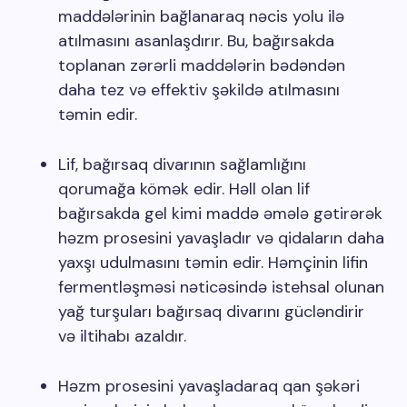
maddələrinin bağlanaraq nəcis yolu ilə
atılmasını asanlaşdırır. Bu, bağırsakda
toplanan zərərli maddələrin bədəndən
daha tez və effektiv şəkildə atılmasını
təmin edir.
Lif, bağırsaq divarının sağlamlığını
qorumağa kömək edir. Həll olan lif
bağırsakda gel kimi maddə əmələ gətirərək
həzm prosesini yavaşladır və qidaların daha
yaxşı udulmasını təmin edir. Həmçinin lifin
fermentləşməsi nəticəsində istehsal olunan
yağ turşuları bağırsaq divarını gücləndirir
və iltihabı azaldır.
Həzm prosesini yavaşladaraq qan şəkəri