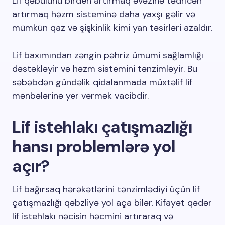
Lif qəbulunu birden artırmaq əvəzinə tədricən
artırmaq həzm sisteminə daha yaxşı gəlir və
mümkün qaz və şişkinlik kimi yan təsirləri azaldır.
Lif baxımından zəngin pəhriz ümumi sağlamlığı
dəstəkləyir və həzm sistemini tənzimləyir. Bu
səbəbdən gündəlik qidalanmada müxtəlif lif
mənbələrinə yer vermək vacibdir.
Lif istehlakı çatışmazlığı
hansı problemlərə yol
açır?
Lif bağırsaq hərəkətlərini tənzimlədiyi üçün lif
çatışmazlığı qəbzliyə yol aça bilər. Kifayət qədər
lif istehlakı nəcisin həcmini artıraraq və