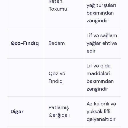
Kətan
yağ turşuları
Toxumu
baxımından
zəngindir
Lif və sağlam
Qoz-Fındıq
Badam
yağlar ehtiva
edir
Lif və qida
Qoz və
maddələri
Fındıq
baxımından
zəngindir
Az kalorili və
Patlamış
Digər
yüksək lifli
Qarğıdalı
qəlyanaltıdır