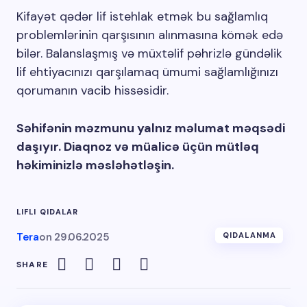
Kifayət qədər lif istehlak etmək bu sağlamlıq
problemlərinin qarşısının alınmasına kömək edə
bilər. Balanslaşmış və müxtəlif pəhrizlə gündəlik
lif ehtiyacınızı qarşılamaq ümumi sağlamlığınızı
qorumanın vacib hissəsidir.
Səhifənin məzmunu yalnız məlumat məqsədi
daşıyır. Diaqnoz və müalicə üçün mütləq
həkiminizlə məsləhətləşin.
LIFLI QIDALAR
Tera
on
29.06.2025
QIDALANMA
SHARE