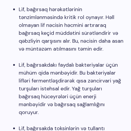
Lif, bağırsaq hərəkətlərinin
tənzimlənməsində kritik rol oynayır. Həll
olmayan lif nəcisin həcmini artıraraq
bağırsaq keçid müddətini sürətləndirir və
qəbzliyin qarşısını alır. Bu, nəcisin daha asan
və müntəzəm atılmasını təmin edir.
Lif, bağırsakdakı faydalı bakteriyalar üçün
mühüm qida mənbəyidir. Bu bakteriyalar
lifləri fermentləşdirərək qısa zəncirvari yağ
turşuları istehsal edir. Yağ turşuları
bağırsaq hüceyrələri üçün enerji
mənbəyidir və bağırsaq sağlamlığını
qoruyur.
Lif, bağırsakda toksinlərin və tullantı