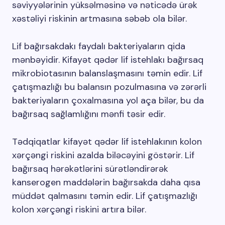
səviyyələrinin yüksəlməsinə və nəticədə ürək
xəstəliyi riskinin artmasına səbəb ola bilər.
Lif bağırsakdakı faydalı bakteriyaların qida
mənbəyidir. Kifayət qədər lif istehlakı bağırsaq
mikrobiotasının balanslaşmasını təmin edir. Lif
çatışmazlığı bu balansın pozulmasına və zərərli
bakteriyaların çoxalmasına yol aça bilər, bu da
bağırsaq sağlamlığını mənfi təsir edir.
Tədqiqatlar kifayət qədər lif istehlakının kolon
xərçəngi riskini azalda biləcəyini göstərir. Lif
bağırsaq hərəkətlərini sürətləndirərək
kanserogen maddələrin bağırsakda daha qısa
müddət qalmasını təmin edir. Lif çatışmazlığı
kolon xərçəngi riskini artıra bilər.