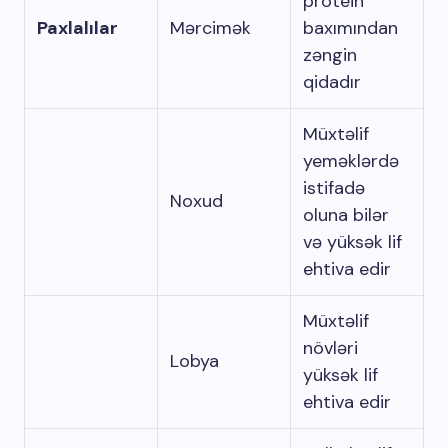
protein
Paxlalılar
Mərcimək
baxımından
zəngin
qidadır
Müxtəlif
yeməklərdə
istifadə
Noxud
oluna bilər
və yüksək lif
ehtiva edir
Müxtəlif
növləri
Lobya
yüksək lif
ehtiva edir