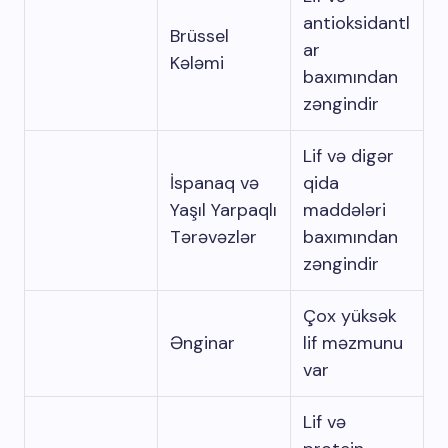
antioksidantl
Brüssel
ar
Kələmi
baxımından
zəngindir
Lif və digər
İspanaq və
qida
Yaşıl Yarpaqlı
maddələri
Tərəvəzlər
baxımından
zəngindir
Çox yüksək
Ənginar
lif məzmunu
var
Lif və