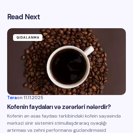
Read Next
QIDALANMA
Tera
on
11.11.2025
Kofenin faydaları və zərərləri nələrdir?
Kofenin ən əsas faydası tərkibindəki kofein sayəsində
mərkəzi sinir sistemini stimullaşdıraraq oyaqlığı
artırması və zehni performansı gücləndirməsid