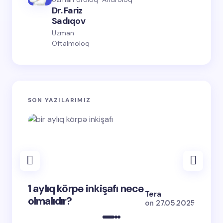
Dr. Fariz
Sadıqov
Uzman
Oftalmoloq
SON YAZILARIMIZ
1 aylıq körpə inkişafı necə
2-ci d
Tera
olmalıdır?
nədir
on
27.05.2025