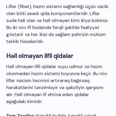
Liflər (fiber), həzm sistemi sağlamlığı üçün vacib
olan bitki əsaslı qida komponentləridir. Liflər
suda həll olan və həll olmayan kimi ikiyə bölünür.
Bu iki növ lif bədəndə fərqli şəkildə fəaliyyət
göstərir və hər ikisi də sağlam pəhrizin mühüm
tərkib hissələridir.
Həll olmayan lifli qidalar
Həll olmayan lifli qidalar suyu udmur və həzm
olunmadan həzm sistemi boyunca keçir. Bu növ
liflər nəcisin həcmini artıraraq bağırsaq
hərəkətlərini tənzimləyir və qəbzliyin qarşısını
alır. Həll olmayan lif ehtiva edən qidalar
aşağıdakı kimidir:
Tam Taxıllar:
Kəpəkli buğda, kəpəkli çörək,