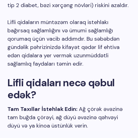
tip 2 diabet, bəzi xərçəng növləri) riskini azaldır.
Lifli qidaların müntəzəm olaraq istehlakı
bağırsaq sağlamlığını və ümumi sağlamlığı
qorumaq üçün vacib addımdır. Bu səbəbdən
gündəlik pəhrizinizdə kifayət qədər lif ehtiva
edən qidalara yer vermək uzunmüddətli
sağlamlıq faydaları təmin edir.
Lifli qidaları necə qəbul
edək?
Tam Taxıllar İstehlak Edin:
Ağ çörək əvəzinə
tam buğda çörəyi, ağ düyü əvəzinə qəhvəyi
düyü və ya kinoa üstünlük verin.