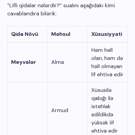
“Lifli qidalar nələrdir?” sualını aşağıdakı kimi
cavablandıra bilərik:
Qida Növü
Məhsul
Xüsusiyyəti
Həm həll
olan, həm də
Meyvələr
Alma
həll olmayan
lif ehtiva edir
Xüsusilə
qabığı ilə
istehlak
Armud
edildikdə
yüksək lif
ehtiva edir