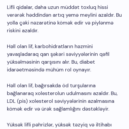
Lifli qidalar, daha uzun müddət toxluq hissi
verərək həddindən artıq yemə meylini azaldır. Bu
yolla çəki nəzarətinə kömək edir və piylənmə
riskini azaldır.
Həll olan lif, karbohidratların həzmini
yavaşladaraq qan şəkəri səviyyələrinin qəfil
yüksəlməsinin qarşısını alır. Bu, diabet
idarəetməsində mühüm rol oynayır.
Həll olan lif, bağırsakda öd turşularına
bağlanaraq xolesterolun udulmasını azaldır. Bu,
LDL (pis) xolesterol səviyyələrinin azalmasına
kömək edir və ürək sağlamlığını dəstəkləyir.
Yüksək lifli pəhrizlər, yüksək təzyiq və iltihabı