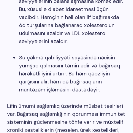
səviyyələrinin balanslaşmasına kömək edir.
Bu, xüsusilə diabet idarəetməsi üçün
vacibdir. Həmçinin həll olan lif bağırsakda
öd turşularına bağlanaraq xolesterolun
udulmasını azaldır və LDL xolesterol
səviyyələrini azaldır.
Su çəkmə qabiliyyəti sayəsində nəcisin
yumşaq qalmasını təmin edir və bağırsaq
hərəkətliliyini artırır. Bu həm qəbzliyin
qarşısını alır, həm də bağırsaqların
müntəzəm işləməsini dəstəkləyir.
Lifin ümumi sağlamlıq üzərində müsbət təsirləri
var. Bağırsaq sağlamlığının qorunması immunitet
sisteminin güclənməsinə töhfə verir və müxtəlif
xroniki xəstəliklərin (məsələn, ürək xəstəlikləri,