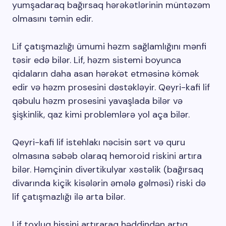
yumşadaraq bağırsaq hərəkətlərinin müntəzəm
olmasını təmin edir.
Lif çatışmazlığı ümumi həzm sağlamlığını mənfi
təsir edə bilər. Lif, həzm sistemi boyunca
qidaların daha asan hərəkət etməsinə kömək
edir və həzm prosesini dəstəkləyir. Qeyri-kafi lif
qəbulu həzm prosesini yavaşlada bilər və
şişkinlik, qaz kimi problemlərə yol aça bilər.
Qeyri-kafi lif istehlakı nəcisin sərt və quru
olmasına səbəb olaraq hemoroid riskini artıra
bilər. Həmçinin divertikulyar xəstəlik (bağırsaq
divarında kiçik kisələrin əmələ gəlməsi) riski də
lif çatışmazlığı ilə arta bilər.
Lif toxluq hissini artıraraq həddindən artıq