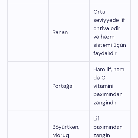
Orta
səviyyədə lif
ehtiva edir
Banan
və həzm
sistemi üçün
faydalıdır
Həm lif, həm
də C
Portağal
vitamini
baxımından
zəngindir
Lif
Böyürtkən,
baxımından
Moruq
zəngin