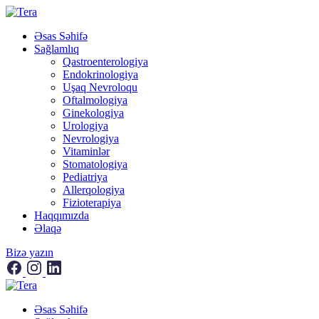
Əsas Səhifə
Sağlamlıq
Qastroenterologiya
Endokrinologiya
Uşaq Nevroloqu
Oftalmologiya
Ginekologiya
Urologiya
Nevrologiya
Vitaminlər
Stomatologiya
Pediatriya
Allerqologiya
Fizioterapiya
Haqqımızda
Əlaqə
Bizə yazın
Əsas Səhifə