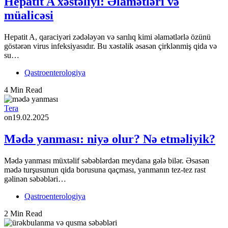
Hepatit A xəstəliyi: Əlamətləri və
müalicəsi
Hepatit A, qaraciyəri zədələyən və sarılıq kimi əlamətlərlə özünü
göstərən virus infeksiyasıdır. Bu xəstəlik əsasən çirklənmiş qida və
su…
Qastroenterologiya
4 Min Read
Tera
on
19.02.2025
Mədə yanması: niyə olur? Nə etməliyik?
Mədə yanması müxtəlif səbəblərdən meydana gələ bilər. Əsasən
mədə turşusunun qida borusuna qaçması, yanmanın tez-tez rast
gəlinən səbəbləri…
Qastroenterologiya
2 Min Read