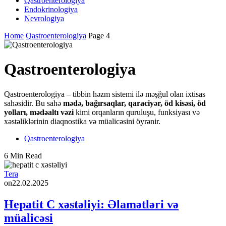
Qastroenterologiya
Endokrinologiya
Nevrologiya
Home
Qastroenterologiya
Page 4
Qastroenterologiya
Qastroenterologiya – tibbin həzm sistemi ilə məşğul olan ixtisas
sahəsidir. Bu sahə
mədə, bağırsaqlar, qaraciyər, öd kisəsi, öd
yolları, mədəaltı vəzi
kimi orqanların quruluşu, funksiyası və
xəstəliklərinin diaqnostika və müalicəsini öyrənir.
Qastroenterologiya
6 Min Read
Tera
on
22.02.2025
Hepatit C xəstəliyi: Əlamətləri və
müalicəsi