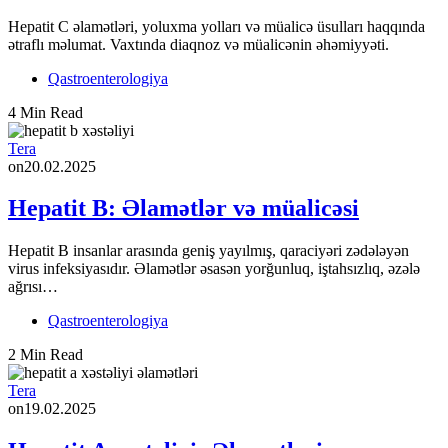
Hepatit C əlamətləri, yoluxma yolları və müalicə üsulları haqqında
ətraflı məlumat. Vaxtında diaqnoz və müalicənin əhəmiyyəti.
Qastroenterologiya
4 Min Read
Tera
on
20.02.2025
Hepatit B: Əlamətlər və müalicəsi
Hepatit B insanlar arasında geniş yayılmış, qaraciyəri zədələyən
virus infeksiyasıdır. Əlamətlər əsasən yorğunluq, iştahsızlıq, əzələ
ağrısı…
Qastroenterologiya
2 Min Read
Tera
on
19.02.2025