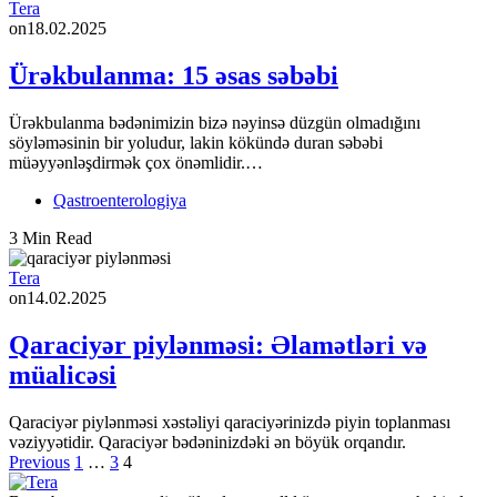
Tera
on
18.02.2025
Ürəkbulanma: 15 əsas səbəbi
Ürəkbulanma bədənimizin bizə nəyinsə düzgün olmadığını
söyləməsinin bir yoludur, lakin kökündə duran səbəbi
müəyyənləşdirmək çox önəmlidir.…
Qastroenterologiya
3 Min Read
Tera
on
14.02.2025
Qaraciyər piylənməsi: Əlamətləri və
müalicəsi
Qaraciyər piylənməsi xəstəliyi qaraciyərinizdə piyin toplanması
vəziyyətidir. Qaraciyər bədəninizdəki ən böyük orqandır.
Posts
Previous
1
…
3
4
pagination