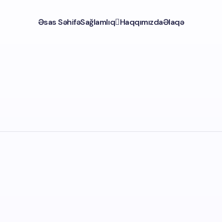
Əsas Səhifə
Sağlamlıq
Haqqımızda
Əlaqə