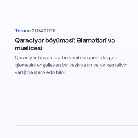
Tera
on
21.04.2025
Qaraciyər böyüməsi: Əlamətləri və
müalicəsi
Qaraciyər böyüməsi, bu vacib orqanın düzgün
işləməsini əngəlləyən bir vəziyyətin və ya xəstəliyin
varlığına işarə edə bilər.