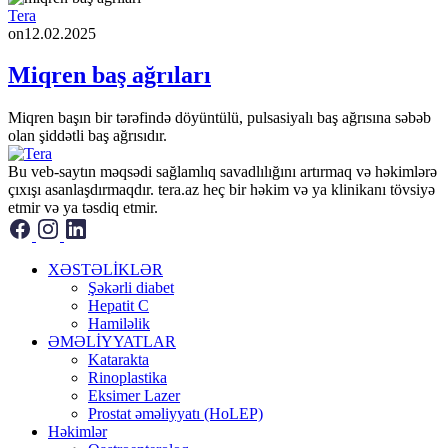
Tera
on
12.02.2025
Miqren baş ağrıları
Miqren başın bir tərəfində döyüntülü, pulsasiyalı baş ağrısına səbəb
olan şiddətli baş ağrısıdır.
Bu veb-saytın məqsədi sağlamlıq savadlılığını artırmaq və həkimlərə
çıxışı asanlaşdırmaqdır. tera.az heç bir həkim və ya klinikanı tövsiyə
etmir və ya təsdiq etmir.
XƏSTƏLİKLƏR
Şəkərli diabet
Hepatit C
Hamiləlik
ƏMƏLİYYATLAR
Katarakta
Rinoplastika
Eksimer Lazer
Prostat əməliyyatı (HoLEP)
Həkimlər