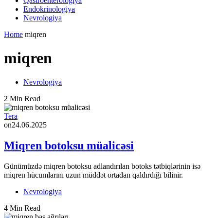
Qastroenterologiya
Endokrinologiya
Nevrologiya
Home
miqren
miqren
Nevrologiya
2 Min Read
Tera
on
24.06.2025
Miqren botoksu müalicəsi
Günümüzdə miqren botoksu adlandırılan botoks tətbiqlərinin isə
miqren hücumlarını uzun müddət ortadan qaldırdığı bilinir.
Nevrologiya
4 Min Read