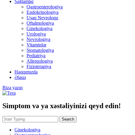
Sağlamlıq
Qastroenterologiya
Endokrinologiya
Uşaq Nevroloqu
Oftalmologiya
Ginekologiya
Urologiya
Nevrologiya
Vitaminlər
Stomatologiya
Pediatriya
Allerqologiya
Fizioterapiya
Haqqımızda
Əlaqə
Bizə yazın
Simptom və ya xəstəliyinizi qeyd edin!
Search
Ginekologiya