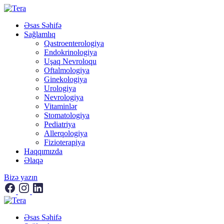
Əsas Səhifə
Sağlamlıq
Qastroenterologiya
Endokrinologiya
Uşaq Nevroloqu
Oftalmologiya
Ginekologiya
Urologiya
Nevrologiya
Vitaminlər
Stomatologiya
Pediatriya
Allerqologiya
Fizioterapiya
Haqqımızda
Əlaqə
Bizə yazın
Əsas Səhifə