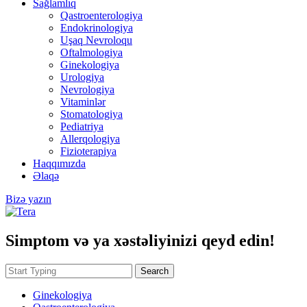
Sağlamlıq
Qastroenterologiya
Endokrinologiya
Uşaq Nevroloqu
Oftalmologiya
Ginekologiya
Urologiya
Nevrologiya
Vitaminlər
Stomatologiya
Pediatriya
Allerqologiya
Fizioterapiya
Haqqımızda
Əlaqə
Bizə yazın
Simptom və ya xəstəliyinizi qeyd edin!
Search
Ginekologiya