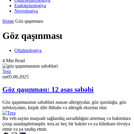
Qastroenterologiya
Endokrinologiya
Nevrologiya
Home
Göz qaşınması
Göz qaşınması
Oftalmologiya
4 Min Read
Tera
on
05.06.2025
Göz qaşınması: 12 əsas səbəbi
Göz qaşınmasının səbəbləri əsasən allergiyalar, göz quruluğu, göz
infeksiyaları, kirpik dibi iltihabı və allergik ekzema olur.
Bu veb-saytın məqsədi sağlamlıq savadlılığını artırmaq və həkimlərə
çıxışı asanlaşdırmaqdır. tera.az heç bir həkim və ya klinikanı tövsiyə
etmir və ya təsdiq etmir.