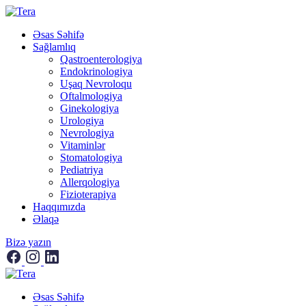
Əsas Səhifə
Sağlamlıq
Qastroenterologiya
Endokrinologiya
Uşaq Nevroloqu
Oftalmologiya
Ginekologiya
Urologiya
Nevrologiya
Vitaminlər
Stomatologiya
Pediatriya
Allerqologiya
Fizioterapiya
Haqqımızda
Əlaqə
Bizə yazın
Əsas Səhifə