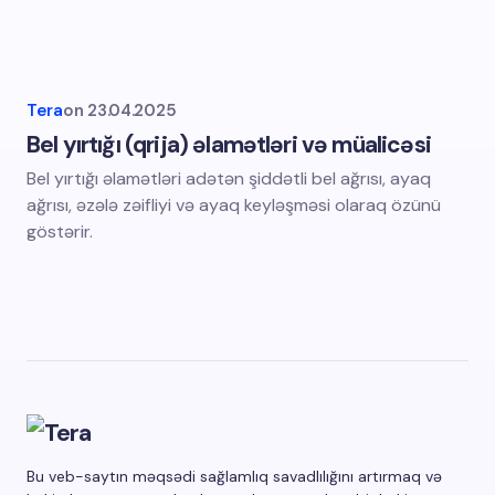
Tera
on
23.04.2025
Bel yırtığı (qrija) əlamətləri və müalicəsi
Bel yırtığı əlamətləri adətən şiddətli bel ağrısı, ayaq
ağrısı, əzələ zəifliyi və ayaq keyləşməsi olaraq özünü
göstərir.
Bu veb-saytın məqsədi sağlamlıq savadlılığını artırmaq və