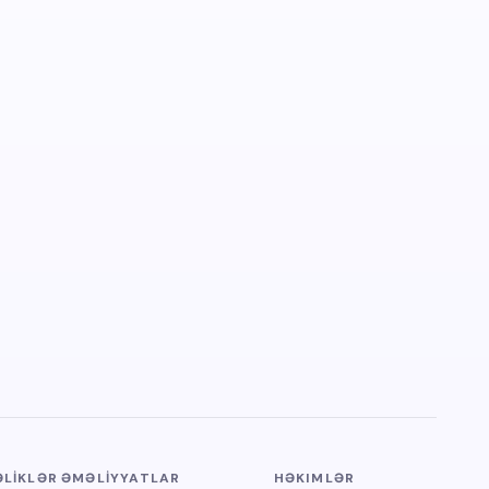
LİKLƏR
ƏMƏLİYYATLAR
HƏKIMLƏR