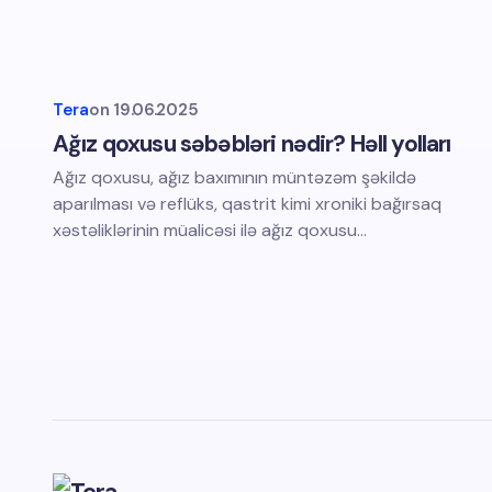
Tera
on
19.06.2025
Ağız qoxusu səbəbləri nədir? Həll yolları
Ağız qoxusu, ağız baxımının müntəzəm şəkildə
aparılması və reflüks, qastrit kimi xroniki bağırsaq
xəstəliklərinin müalicəsi ilə ağız qoxusu…