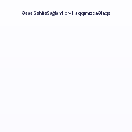
Əsas Səhifə
Sağlamlıq
Haqqımızda
Əlaqə