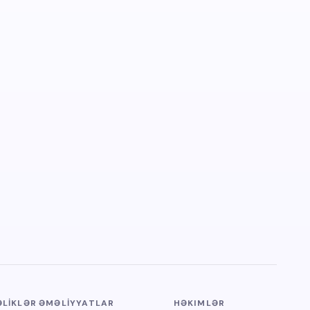
LİKLƏR
ƏMƏLİYYATLAR
HƏKIMLƏR