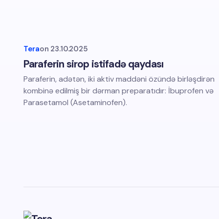
Tera
on
23.10.2025
Paraferin sirop istifadə qaydası
Paraferin, adətən, iki aktiv maddəni özündə birləşdirən
kombinə edilmiş bir dərman preparatıdır: İbuprofen və
Parasetamol (Asetaminofen).