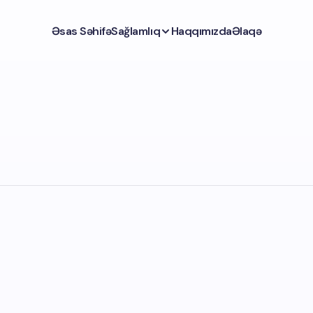
Əsas Səhifə
Sağlamlıq
Haqqımızda
Əlaqə