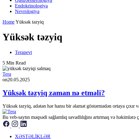
Qastroenterologiya
Endokrinologiya
Nevrologiya
Home
Yüksək təzyiq
Yüksək təzyiq
Terapevt
5 Min Read
Tera
on
20.05.2025
Yüksək təzyiq zaman nə etməli?
Yüksək təzyiq, adətən hər hansı bir əlamət göstərmədən ortaya çıxır və 
Bu veb-saytın məqsədi sağlamlıq savadlılığını artırmaq və həkimlərə çıx
XƏSTƏLİKLƏR