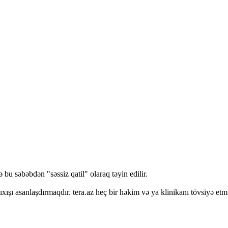
bu səbəbdən "səssiz qatil" olaraq təyin edilir.
ışı asanlaşdırmaqdır. tera.az heç bir həkim və ya klinikanı tövsiyə etmi