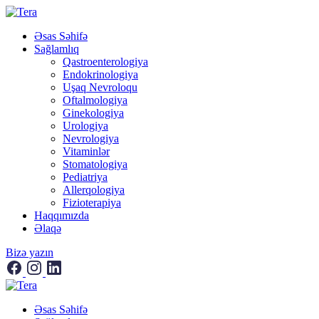
Əsas Səhifə
Sağlamlıq
Qastroenterologiya
Endokrinologiya
Uşaq Nevroloqu
Oftalmologiya
Ginekologiya
Urologiya
Nevrologiya
Vitaminlər
Stomatologiya
Pediatriya
Allerqologiya
Fizioterapiya
Haqqımızda
Əlaqə
Bizə yazın
Əsas Səhifə