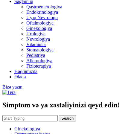
Sağlamlıq
Qastroenterologiya
Endokrinologiya
Uşaq Nevroloqu
Oftalmologiya
Ginekologiya
Urologiya
Nevrologiya
Vitaminlər
Stomatologiya
Pediatriya
Allerqologiya
Fizioterapiya
Haqqımızda
Əlaqə
Bizə yazın
Simptom və ya xəstəliyinizi qeyd edin!
Search
Ginekologiya