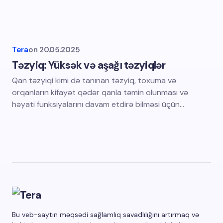
Tera
on
20.05.2025
Təzyiq: Yüksək və aşağı təzyiqlər
Qan təzyiqi kimi də tanınan təzyiq, toxuma və
orqanların kifayət qədər qanla təmin olunması və
həyati funksiyalarını davam etdirə bilməsi üçün…
Bu veb-saytın məqsədi sağlamlıq savadlılığını artırmaq və