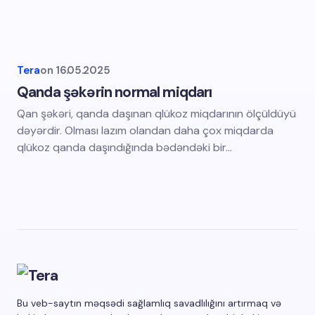
Tera
on
16.05.2025
Qanda şəkərin normal miqdarı
Qan şəkəri, qanda daşınan qlükoz miqdarının ölçüldüyü
dəyərdir. Olması lazım olandan daha çox miqdarda
qlükoz qanda daşındığında bədəndəki bir…
Bu veb-saytın məqsədi sağlamlıq savadlılığını artırmaq və